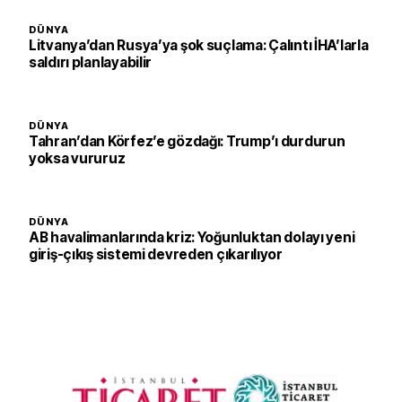
DÜNYA
Litvanya’dan Rusya’ya şok suçlama: Çalıntı İHA’larla
saldırı planlayabilir
DÜNYA
Tahran’dan Körfez’e gözdağı: Trump’ı durdurun
yoksa vururuz
DÜNYA
AB havalimanlarında kriz: Yoğunluktan dolayı yeni
giriş-çıkış sistemi devreden çıkarılıyor