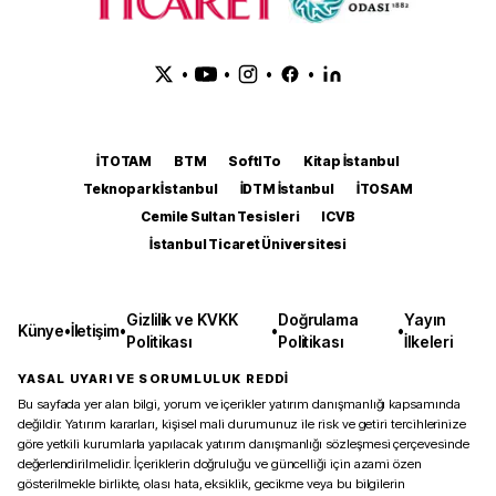
•
•
•
•
İTOTAM
BTM
SoftITo
Kitap İstanbul
Teknopark İstanbul
İDTM İstanbul
İTOSAM
Cemile Sultan Tesisleri
ICVB
İstanbul Ticaret Üniversitesi
Gizlilik ve KVKK
Doğrulama
Yayın
Künye
•
İletişim
•
•
•
Politikası
Politikası
İlkeleri
YASAL UYARI VE SORUMLULUK REDDİ
Bu sayfada yer alan bilgi, yorum ve içerikler yatırım danışmanlığı kapsamında
değildir. Yatırım kararları, kişisel mali durumunuz ile risk ve getiri tercihlerinize
göre yetkili kurumlarla yapılacak yatırım danışmanlığı sözleşmesi çerçevesinde
değerlendirilmelidir. İçeriklerin doğruluğu ve güncelliği için azami özen
gösterilmekle birlikte, olası hata, eksiklik, gecikme veya bu bilgilerin