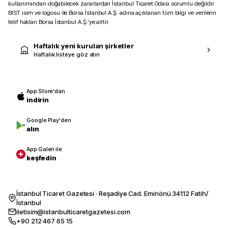
kullanımından doğabilecek zararlardan İstanbul Ticaret Odası sorumlu değildir.
BIST isim ve logosu ile Borsa İstanbul A.Ş. adına açıklanan tüm bilgi ve verilerin
telif hakları Borsa İstanbul A.Ş.’ye aittir.
Haftalık yeni kurulan şirketler
Haftalık listeye göz atın
App Store'dan
indirin
Google Play'den
alın
App Galeri ile
keşfedin
İstanbul Ticaret Gazetesi · Reşadiye Cad. Eminönü 34112 Fatih/
İstanbul
iletisim@istanbulticaretgazetesi.com
+90 212 467 65 15