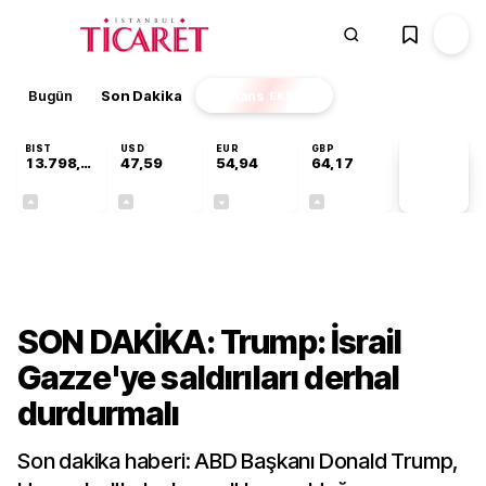
Bugün
Son Dakika
Finans
EKSTRA
BIST
USD
EUR
GBP
13.798,82
47,59
54,94
64,17
PİYASA
VERİLERİ
+0,70%
+0,06%
-0,12%
+0,12%
Dünya
SON DAKİKA: Trump: İsrail
Gazze'ye saldırıları derhal
durdurmalı
Son dakika haberi: ABD Başkanı Donald Trump,