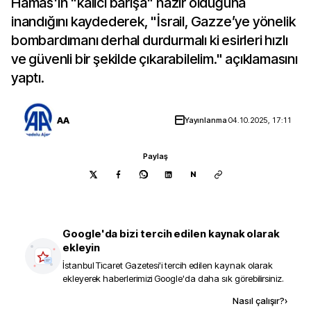
Hamas'ın "kalıcı barışa" hazır olduğuna
inandığını kaydederek, "İsrail, Gazze’ye yönelik
bombardımanı derhal durdurmalı ki esirleri hızlı
ve güvenli bir şekilde çıkarabilelim." açıklamasını
yaptı.
AA
Yayınlanma
04.10.2025, 17:11
Paylaş
N
Google'da bizi tercih edilen kaynak olarak
ekleyin
İstanbul Ticaret Gazetesi
'i tercih edilen kaynak olarak
ekleyerek haberlerimizi Google'da daha sık görebilirsiniz.
Kaynak ekle
Nasıl çalışır?
›