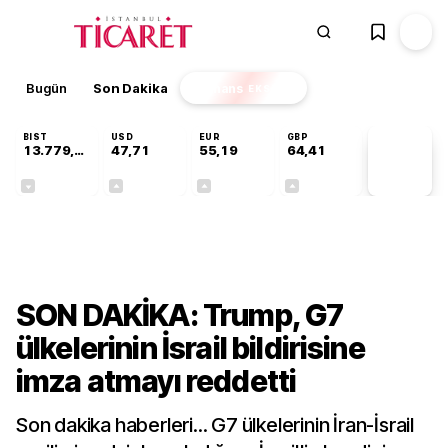
Bugün
Son Dakika
Finans
EKSTRA
BIST
USD
EUR
GBP
13.779,39
47,71
55,19
64,41
PİYASA
VERİLERİ
-0,14%
+0,18%
+0,32%
+0,38%
Dünya
SON DAKİKA: Trump, G7
ülkelerinin İsrail bildirisine
imza atmayı reddetti
Son dakika haberleri... G7 ülkelerinin İran-İsrail