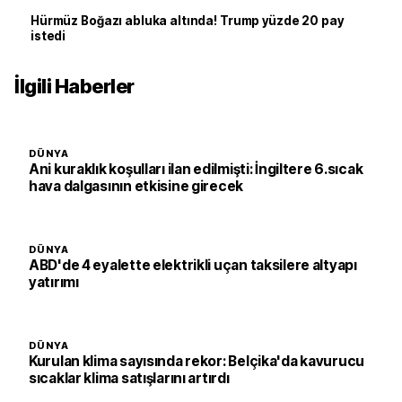
Hürmüz Boğazı abluka altında! Trump yüzde 20 pay
istedi
İlgili Haberler
DÜNYA
Ani kuraklık koşulları ilan edilmişti: İngiltere 6.sıcak
hava dalgasının etkisine girecek
DÜNYA
ABD'de 4 eyalette elektrikli uçan taksilere altyapı
yatırımı
DÜNYA
Kurulan klima sayısında rekor: Belçika'da kavurucu
sıcaklar klima satışlarını artırdı