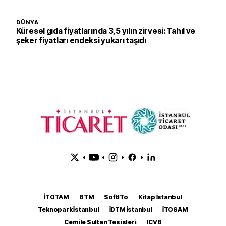
DÜNYA
Küresel gıda fiyatlarında 3,5 yılın zirvesi: Tahıl ve
şeker fiyatları endeksi yukarı taşıdı
•
•
•
•
İTOTAM
BTM
SoftITo
Kitap İstanbul
Teknopark İstanbul
İDTM İstanbul
İTOSAM
Cemile Sultan Tesisleri
ICVB