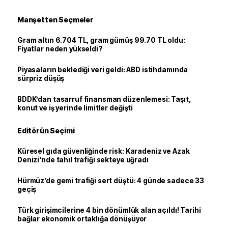
Manşetten Seçmeler
Gram altın 6.704 TL, gram gümüş 99.70 TL oldu:
Fiyatlar neden yükseldi?
Piyasaların beklediği veri geldi: ABD istihdamında
sürpriz düşüş
BDDK’dan tasarruf finansman düzenlemesi: Taşıt,
konut ve iş yerinde limitler değişti
Editörün Seçimi
Küresel gıda güvenliğinde risk: Karadeniz ve Azak
Denizi'nde tahıl trafiği sekteye uğradı
Hürmüz’de gemi trafiği sert düştü: 4 günde sadece 33
geçiş
Türk girişimcilerine 4 bin dönümlük alan açıldı! Tarihi
bağlar ekonomik ortaklığa dönüşüyor