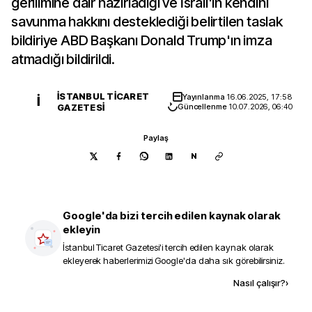
gerilimine dair hazırladığı ve İsrail'in kendini
savunma hakkını desteklediği belirtilen taslak
bildiriye ABD Başkanı Donald Trump'ın imza
atmadığı bildirildi.
İSTANBUL TICARET
Yayınlanma
16.06.2025, 17:58
İ
GAZETESI
Güncellenme
10.07.2026, 06:40
Paylaş
N
Google'da bizi tercih edilen kaynak olarak
ekleyin
İstanbul Ticaret Gazetesi
'i tercih edilen kaynak olarak
ekleyerek haberlerimizi Google'da daha sık görebilirsiniz.
Kaynak ekle
Nasıl çalışır?
›