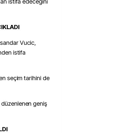
an istifa edeceğini
ÇIKLADI
sandar Vucic,
nden istifa
en seçim tarihini de
a düzenlenen geniş
LDI