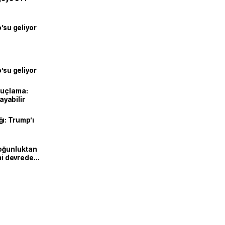
o’su geliyor
o’su geliyor
suçlama:
layabilir
ı: Trump’ı
Yoğunluktan
emi devreden