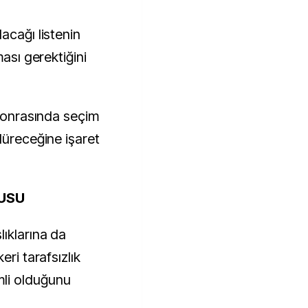
acağı listenin
ması gerektiğini
 sonrasında seçim
düreceğine işaret
GUSU
lıklarına da
eri tarafsızlık
li olduğunu