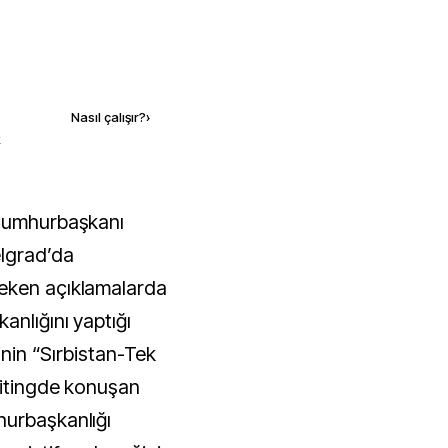
Kaynak ekle
Nasıl çalışır?
›
k
lgrad’da
eken açıklamalarda
anlığını yaptığı
sinin “Sırbistan-Tek
mitingde konuşan
hurbaşkanlığı