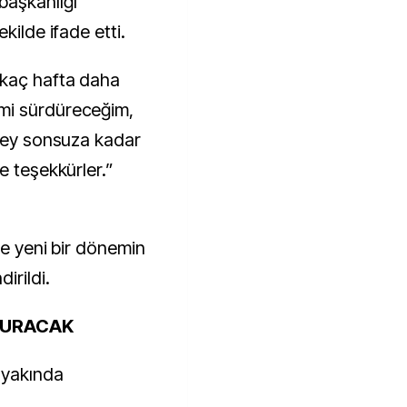
aşkanlığı
kilde ifade etti.
rkaç hafta daha
mi sürdüreceğim,
 şey sonsuza kadar
e teşekkürler.”
de yeni bir dönemin
irildi.
UYURACAK
 yakında