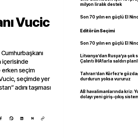
milyon liralık destek
nı Vucic
Son 70 yılın en güçlü El Nin
Editörün Seçimi
Son 70 yılın en güçlü El Nin
an Cumhurbaşkanı
Litvanya’dan Rusya’ya şok 
 içerisinde
Çalıntı İHA’larla saldırı plan
e erken seçim
Tahran’dan Körfez’e gözdağ
. Vucic, seçimde yer
durdurun yoksa vururuz
istan” adını taşıması
AB havalimanlarında kriz: 
dolayı yeni giriş-çıkış sist
çıkarılıyor
N