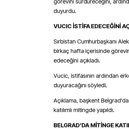
görevini sürdüreceğini, ardınd
duyurdu.
VUCIC İSTİFA EDECEĞİNİ A
Sırbistan Cumhurbaşkanı Alek
birkaç hafta içerisinde görevi
edeceğini açıkladı.
Vucic, istifasının ardından erk
duyuracağını söyledi.
Açıklama, başkent Belgrad’d
katılımlı mitingde yapıldı.
BELGRAD’DA MİTİNGE KATI