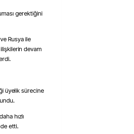
uması gerektiğini
ve Rusya ile
lişkilerin devam
erdi.
ği üyelik sürecine
lundu.
daha hızlı
de etti.