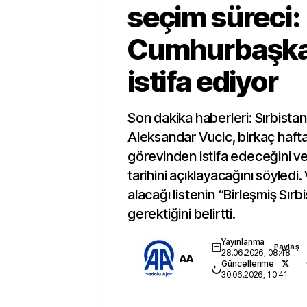
seçim süreci:
Cumhurbaşka
istifa ediyor
Son dakika haberleri: Sırbist
Aleksandar Vucic, birkaç hafta
görevinden istifa edeceğini v
tarihini açıklayacağını söyledi
alacağı listenin “Birleşmiş Sırb
gerektiğini belirtti.
Yayınlanma
Paylaş
28.06.2026, 08:48
AA
Güncellenme
30.06.2026, 10:41