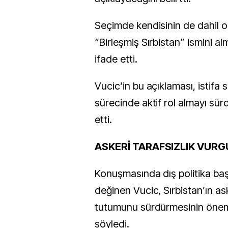
Seçimde kendisinin de dahil ol
“Birleşmiş Sırbistan” ismini al
ifade etti.
Vucic’in bu açıklaması, istifa
sürecinde aktif rol almayı sür
etti.
ASKERİ TARAFSIZLIK VUR
Konuşmasında dış politika baş
değinen Vucic, Sırbistan’ın ask
tutumunu sürdürmesinin önem
söyledi.