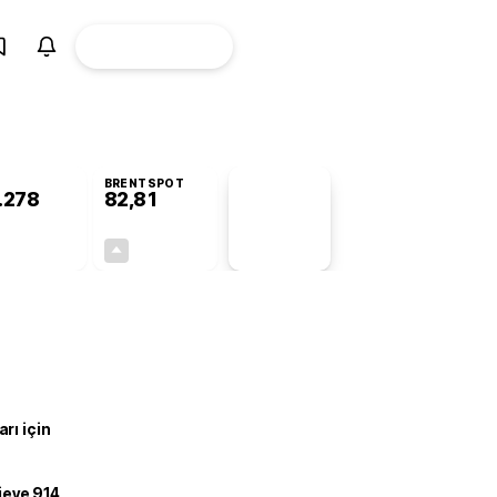
ÜYE
CANLI BORSA
Girişi
BRENTSPOT
.278
82,81
PİYASA
VERİLERİ
-0,94%
+0,04%
+0,00
0,03
rı için
ojeye 914