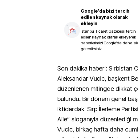
Google'da bizi tercih
edilen kaynak olarak
ekleyin
İstanbul Ticaret Gazetesi
'i tercih
edilen kaynak olarak ekleyerek
haberlerimizi Google'da daha sı
görebilirsiniz.
Son dakika haberi: Sırbistan Cumhurbaşkanı
Aleksandar Vucic, başkent Be
düzenlenen mitingde dikkat ç
bulundu. Bir dönem genel başk
iktidardaki Sırp İlerleme Parti
Aile” sloganıyla düzenlediği 
Vucic, birkaç hafta daha cum