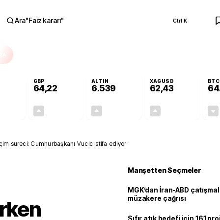
Ara
"
Faiz kararı
"
Ctrl K
RA
GBP
ALTIN
XAGUSD
BTC
64,22
6.539
62,43
64
+0,00%
+0,08%
+0,72%
+1,51%
0,00
0,05
46,84
0,93
im süreci: Cumhurbaşkanı Vucic istifa ediyor
Manşetten Seçmeler
MGK’dan İran-ABD çatışmala
müzakere çağrısı
erken
Sıfır atık hedefi için 161 pr