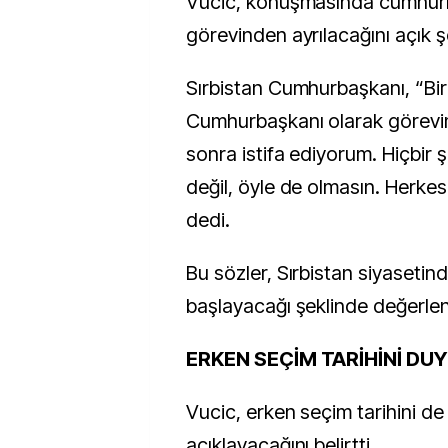
Vucic, konuşmasında cumhurb
görevinden ayrılacağını açık şe
Sırbistan Cumhurbaşkanı, “Bi
Cumhurbaşkanı olarak görevi
sonra istifa ediyorum. Hiçbir
değil, öyle de olmasın. Herkes
dedi.
Bu sözler, Sırbistan siyasetin
başlayacağı şeklinde değerlend
ERKEN SEÇİM TARİHİNİ D
Vucic, erken seçim tarihini de
açıklayacağını belirtti.