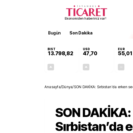
Ekonomiden haberiniz var!
Bugün
Son Dakika
Finans
EKST
BIST
USD
EUR
13.798,82
47,70
55,01
+0,70%
+0,16%
95,68
0,08
Anasayfa
/
Dünya
/
SON DAKİKA: Sırbistan’da erken seç
SON DAKİKA:
Sırbistan’da 