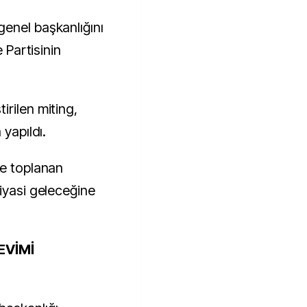
enel başkanlığını
e Partisinin
rilen miting,
 yapıldı.
de toplanan
iyasi geleceğine
EVİMİ