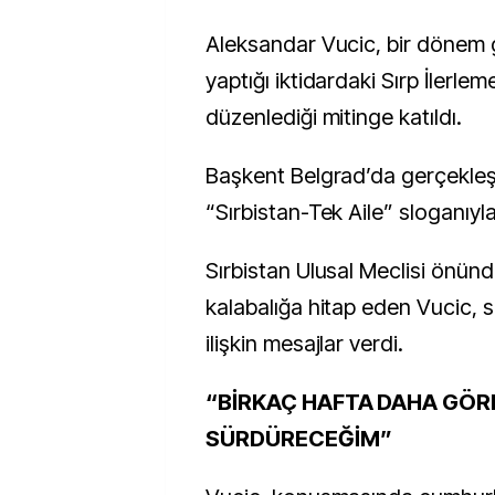
Aleksandar Vucic, bir dönem g
yaptığı iktidardaki Sırp İlerlem
düzenlediği mitinge katıldı.
Başkent Belgrad’da gerçekleşti
“Sırbistan-Tek Aile” sloganıyla
Sırbistan Ulusal Meclisi önün
kalabalığa hitap eden Vucic, s
ilişkin mesajlar verdi.
“BİRKAÇ HAFTA DAHA GÖR
SÜRDÜRECEĞİM”