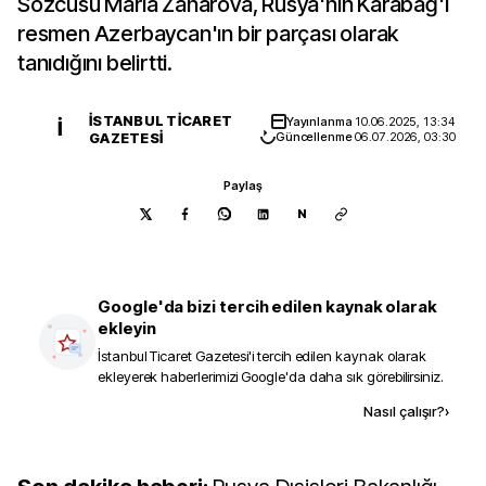
Sözcüsü Maria Zaharova, Rusya'nın Karabağ'ı
resmen Azerbaycan'ın bir parçası olarak
tanıdığını belirtti.
İSTANBUL TICARET
Yayınlanma
10.06.2025, 13:34
İ
GAZETESI
Güncellenme
06.07.2026, 03:30
Paylaş
N
Google'da bizi tercih edilen kaynak olarak
ekleyin
İstanbul Ticaret Gazetesi
'i tercih edilen kaynak olarak
ekleyerek haberlerimizi Google'da daha sık görebilirsiniz.
Kaynak ekle
Nasıl çalışır?
›