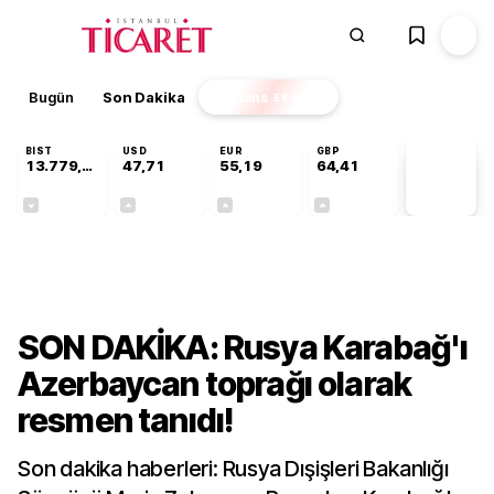
Bugün
Son Dakika
Finans
EKSTRA
BIST
USD
EUR
GBP
13.779,39
47,71
55,19
64,41
PİYASA
VERİLERİ
-0,14%
+0,18%
+0,32%
+0,38%
Dünya
SON DAKİKA: Rusya Karabağ'ı
Azerbaycan toprağı olarak
resmen tanıdı!
Son dakika haberleri: Rusya Dışişleri Bakanlığı