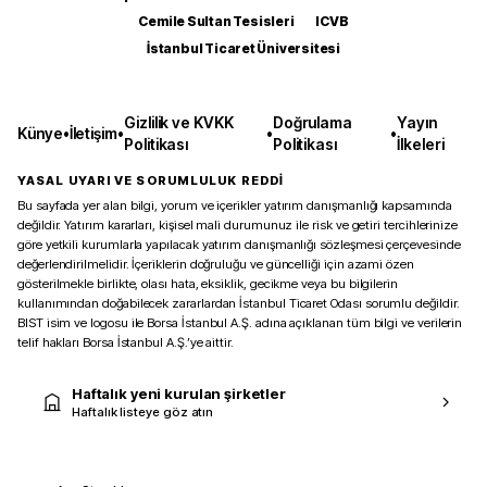
Cemile Sultan Tesisleri
ICVB
İstanbul Ticaret Üniversitesi
Gizlilik ve KVKK
Doğrulama
Yayın
Künye
•
İletişim
•
•
•
Politikası
Politikası
İlkeleri
YASAL UYARI VE SORUMLULUK REDDİ
Bu sayfada yer alan bilgi, yorum ve içerikler yatırım danışmanlığı kapsamında
değildir. Yatırım kararları, kişisel mali durumunuz ile risk ve getiri tercihlerinize
göre yetkili kurumlarla yapılacak yatırım danışmanlığı sözleşmesi çerçevesinde
değerlendirilmelidir. İçeriklerin doğruluğu ve güncelliği için azami özen
gösterilmekle birlikte, olası hata, eksiklik, gecikme veya bu bilgilerin
kullanımından doğabilecek zararlardan İstanbul Ticaret Odası sorumlu değildir.
BIST isim ve logosu ile Borsa İstanbul A.Ş. adına açıklanan tüm bilgi ve verilerin
telif hakları Borsa İstanbul A.Ş.’ye aittir.
Haftalık yeni kurulan şirketler
Haftalık listeye göz atın