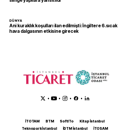
simge yapılara yansıtıldı
DÜNYA
Ani kuraklık koşulları ilan edilmişti: İngiltere 6.sıcak
hava dalgasının etkisine girecek
•
•
•
•
İTOTAM
BTM
SoftITo
Kitap İstanbul
Teknopark İstanbul
İDTM İstanbul
İTOSAM