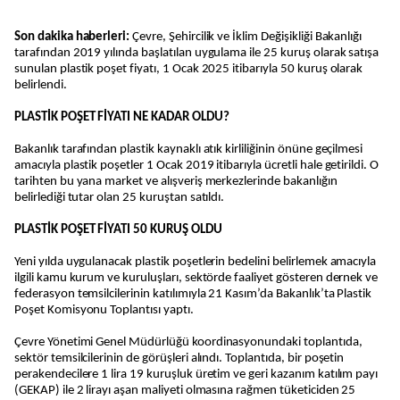
Son dakika haberleri:
Çevre, Şehircilik ve İklim Değişikliği Bakanlığı
tarafından 2019 yılında başlatılan uygulama ile 25 kuruş olarak satışa
sunulan plastik poşet fiyatı, 1 Ocak 2025 itibarıyla 50 kuruş olarak
belirlendi.
PLASTİK POŞET FİYATI NE KADAR OLDU?
Bakanlık tarafından plastik kaynaklı atık kirliliğinin önüne geçilmesi
amacıyla plastik poşetler 1 Ocak 2019 itibarıyla ücretli hale getirildi. O
tarihten bu yana market ve alışveriş merkezlerinde bakanlığın
belirlediği tutar olan 25 kuruştan satıldı.
PLASTİK POŞET FİYATI 50 KURUŞ OLDU
Yeni yılda uygulanacak plastik poşetlerin bedelini belirlemek amacıyla
ilgili kamu kurum ve kuruluşları, sektörde faaliyet gösteren dernek ve
federasyon temsilcilerinin katılımıyla 21 Kasım’da Bakanlık’ta Plastik
Poşet Komisyonu Toplantısı yaptı.
Çevre Yönetimi Genel Müdürlüğü koordinasyonundaki toplantıda,
sektör temsilcilerinin de görüşleri alındı. Toplantıda, bir poşetin
perakendecilere 1 lira 19 kuruşluk üretim ve geri kazanım katılım payı
(GEKAP) ile 2 lirayı aşan maliyeti olmasına rağmen tüketiciden 25