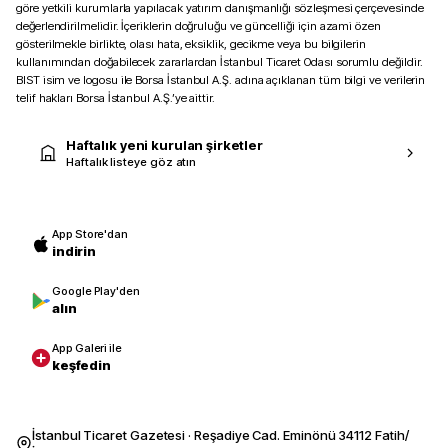
göre yetkili kurumlarla yapılacak yatırım danışmanlığı sözleşmesi çerçevesinde
değerlendirilmelidir. İçeriklerin doğruluğu ve güncelliği için azami özen
gösterilmekle birlikte, olası hata, eksiklik, gecikme veya bu bilgilerin
kullanımından doğabilecek zararlardan İstanbul Ticaret Odası sorumlu değildir.
BIST isim ve logosu ile Borsa İstanbul A.Ş. adına açıklanan tüm bilgi ve verilerin
telif hakları Borsa İstanbul A.Ş.’ye aittir.
Haftalık yeni kurulan şirketler
Haftalık listeye göz atın
App Store'dan
indirin
Google Play'den
alın
App Galeri ile
keşfedin
İstanbul Ticaret Gazetesi · Reşadiye Cad. Eminönü 34112 Fatih/