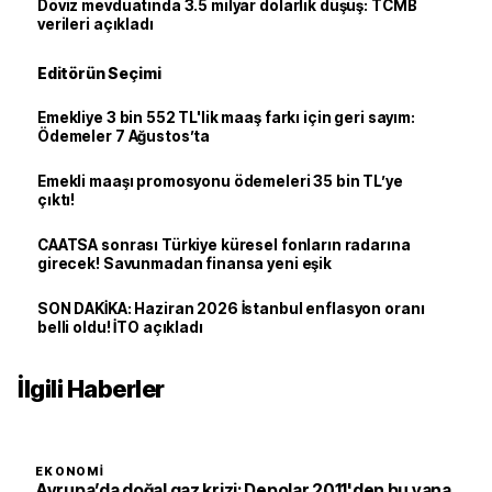
Döviz mevduatında 3.5 milyar dolarlık düşüş: TCMB
verileri açıkladı
Editörün Seçimi
Emekliye 3 bin 552 TL'lik maaş farkı için geri sayım:
Ödemeler 7 Ağustos’ta
Emekli maaşı promosyonu ödemeleri 35 bin TL’ye
çıktı!
CAATSA sonrası Türkiye küresel fonların radarına
girecek! Savunmadan finansa yeni eşik
SON DAKİKA: Haziran 2026 İstanbul enflasyon oranı
belli oldu! İTO açıkladı
İlgili Haberler
EKONOMI
Avrupa’da doğal gaz krizi: Depolar 2011'den bu yana