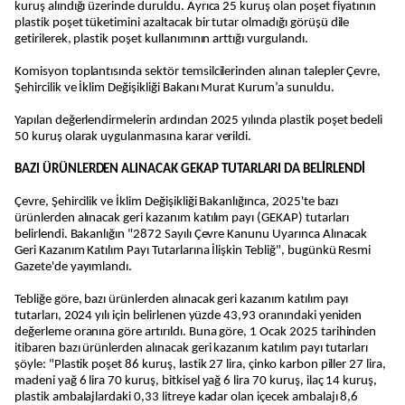
kuruş alındığı üzerinde duruldu. Ayrıca 25 kuruş olan poşet fiyatının
plastik poşet tüketimini azaltacak bir tutar olmadığı görüşü dile
getirilerek, plastik poşet kullanımının arttığı vurgulandı.
Komisyon toplantısında sektör temsilcilerinden alınan talepler Çevre,
Şehircilik ve İklim Değişikliği Bakanı Murat Kurum’a sunuldu.
Yapılan değerlendirmelerin ardından 2025 yılında plastik poşet bedeli
50 kuruş olarak uygulanmasına karar verildi.
BAZI ÜRÜNLERDEN ALINACAK GEKAP TUTARLARI DA BELİRLENDİ
Çevre, Şehircilik ve İklim Değişikliği Bakanlığınca, 2025'te bazı
ürünlerden alınacak geri kazanım katılım payı (GEKAP) tutarları
belirlendi. Bakanlığın "2872 Sayılı Çevre Kanunu Uyarınca Alınacak
Geri Kazanım Katılım Payı Tutarlarına İlişkin Tebliğ", bugünkü Resmi
Gazete'de yayımlandı.
Tebliğe göre, bazı ürünlerden alınacak geri kazanım katılım payı
tutarları, 2024 yılı için belirlenen yüzde 43,93 oranındaki yeniden
değerleme oranına göre artırıldı. Buna göre, 1 Ocak 2025 tarihinden
itibaren bazı ürünlerden alınacak geri kazanım katılım payı tutarları
şöyle: "Plastik poşet 86 kuruş, lastik 27 lira, çinko karbon piller 27 lira,
madeni yağ 6 lira 70 kuruş, bitkisel yağ 6 lira 70 kuruş, ilaç 14 kuruş,
plastik ambalajlardaki 0,33 litreye kadar olan içecek ambalajı 8,6