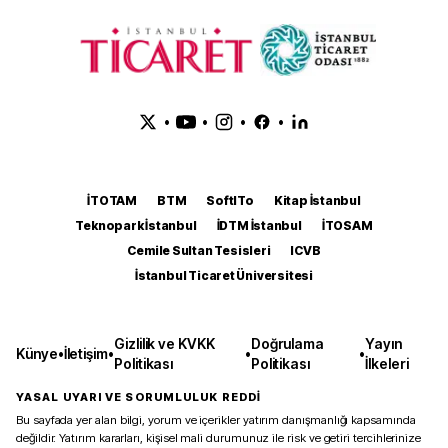
•
•
•
•
İTOTAM
BTM
SoftITo
Kitap İstanbul
Teknopark İstanbul
İDTM İstanbul
İTOSAM
Cemile Sultan Tesisleri
ICVB
İstanbul Ticaret Üniversitesi
Gizlilik ve KVKK
Doğrulama
Yayın
Künye
•
İletişim
•
•
•
Politikası
Politikası
İlkeleri
YASAL UYARI VE SORUMLULUK REDDİ
Bu sayfada yer alan bilgi, yorum ve içerikler yatırım danışmanlığı kapsamında
değildir. Yatırım kararları, kişisel mali durumunuz ile risk ve getiri tercihlerinize