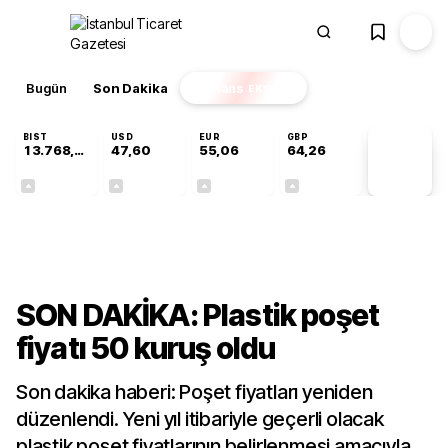
Bugün
Son Dakika
Finans
EKSTRA
BIST
USD
EUR
GBP
13.768,18
47,60
55,06
64,26
PİYASA
VERİLERİ
+0,47%
+0,06%
+0,10%
+0,25%
Ekonomi
SON DAKİKA: Plastik poşet
fiyatı 50 kuruş oldu
Son dakika haberi: Poşet fiyatları yeniden
düzenlendi. Yeni yıl itibariyle geçerli olacak
plastik poşet fiyatlarının belirlenmesi amacıyla