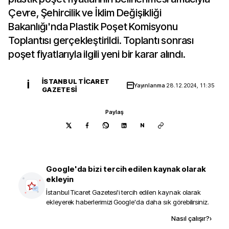
Çevre, Şehircilik ve İklim Değişikliği
Bakanlığı'nda Plastik Poşet Komisyonu
Toplantısı gerçekleştirildi. Toplantı sonrası
poşet fiyatlarıyla ilgili yeni bir karar alındı.
İSTANBUL TICARET
İ
Yayınlanma
28.12.2024, 11:35
GAZETESI
Paylaş
N
Google'da bizi tercih edilen kaynak olarak
ekleyin
İstanbul Ticaret Gazetesi
'i tercih edilen kaynak olarak
ekleyerek haberlerimizi Google'da daha sık görebilirsiniz.
Kaynak ekle
Nasıl çalışır?
›