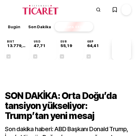
Bugün
Son Dakika
Finans
EKSTRA
BIST
USD
EUR
GBP
13.779,39
47,71
55,19
64,41
PİYASA
VERİLERİ
-0,14%
+0,18%
+0,32%
+0,38%
Dünya
SON DAKİKA: Orta Doğu’da
tansiyon yükseliyor:
Trump’tan yeni mesaj
Son dakika haberi: ABD Başkanı Donald Trump,