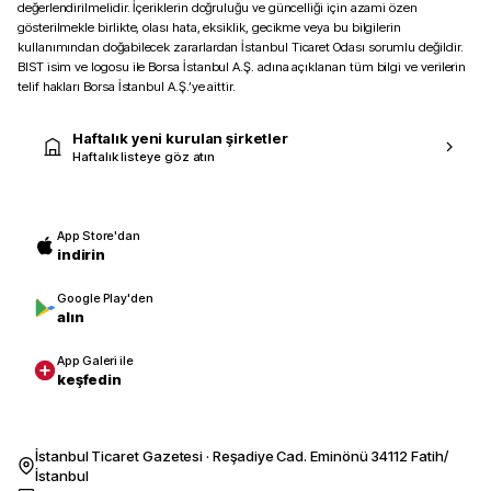
değerlendirilmelidir. İçeriklerin doğruluğu ve güncelliği için azami özen
gösterilmekle birlikte, olası hata, eksiklik, gecikme veya bu bilgilerin
kullanımından doğabilecek zararlardan İstanbul Ticaret Odası sorumlu değildir.
BIST isim ve logosu ile Borsa İstanbul A.Ş. adına açıklanan tüm bilgi ve verilerin
telif hakları Borsa İstanbul A.Ş.’ye aittir.
Haftalık yeni kurulan şirketler
Haftalık listeye göz atın
App Store'dan
indirin
Google Play'den
alın
App Galeri ile
keşfedin
İstanbul Ticaret Gazetesi · Reşadiye Cad. Eminönü 34112 Fatih/
İstanbul