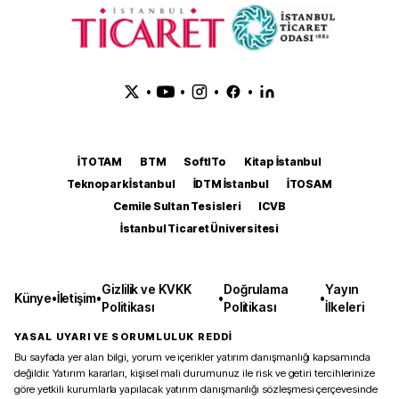
•
•
•
•
İTOTAM
BTM
SoftITo
Kitap İstanbul
Teknopark İstanbul
İDTM İstanbul
İTOSAM
Cemile Sultan Tesisleri
ICVB
İstanbul Ticaret Üniversitesi
Gizlilik ve KVKK
Doğrulama
Yayın
Künye
•
İletişim
•
•
•
Politikası
Politikası
İlkeleri
YASAL UYARI VE SORUMLULUK REDDİ
Bu sayfada yer alan bilgi, yorum ve içerikler yatırım danışmanlığı kapsamında
değildir. Yatırım kararları, kişisel mali durumunuz ile risk ve getiri tercihlerinize
göre yetkili kurumlarla yapılacak yatırım danışmanlığı sözleşmesi çerçevesinde