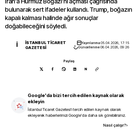
İran’a Hürmüz Boğazı’nı açması çağrısında
bulunarak sert ifadeler kullandı. Trump, boğazın
kapalı kalması halinde ağır sonuçlar
doğabileceğini söyledi.
İSTANBUL TICARET
Yayınlanma
05.04.2026, 17:15
İ
GAZETESI
Güncellenme
06.04.2026, 09:26
Paylaş
N
Google'da bizi tercih edilen kaynak olarak
ekleyin
İstanbul Ticaret Gazetesi
'i tercih edilen kaynak olarak
ekleyerek haberlerimizi Google'da daha sık görebilirsiniz.
Kaynak ekle
Nasıl çalışır?
›