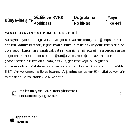
Gizlilik ve KVKK
Doğrulama
Yayın
Künye
•
İletişim
•
•
•
Politikası
Politikası
İlkeleri
YASAL UYARI VE SORUMLULUK REDDİ
Bu sayfada yer alan bilgi, yorum ve içerikler yatırım danışmanlığı kapsamında
değildir. Yatırım kararları, kişisel mali durumunuz ile risk ve getiri tercihlerinize
göre yetkili kurumlarla yapılacak yatırım danışmanlığı sözleşmesi çerçevesinde
değerlendirilmelidir. İçeriklerin doğruluğu ve güncelliği için azami özen
gösterilmekle birlikte, olası hata, eksiklik, gecikme veya bu bilgilerin
kullanımından doğabilecek zararlardan İstanbul Ticaret Odası sorumlu değildir.
BIST isim ve logosu ile Borsa İstanbul A.Ş. adına açıklanan tüm bilgi ve verilerin
telif hakları Borsa İstanbul A.Ş.’ye aittir.
Haftalık yeni kurulan şirketler
Haftalık listeye göz atın
App Store'dan
indirin