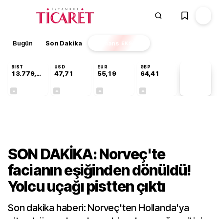
Bugün
Son Dakika
Finans
EKSTRA
BIST
USD
EUR
GBP
13.779,39
47,71
55,19
64,41
PİYASA
VERİLERİ
-0,14%
+0,18%
+0,32%
+0,38%
Dünya
SON DAKİKA: Norveç'te
facianın eşiğinden dönüldü!
Yolcu uçağı pistten çıktı
Son dakika haberi: Norveç'ten Hollanda'ya