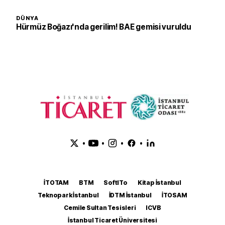
DÜNYA
Hürmüz Boğazı'nda gerilim! BAE gemisi vuruldu
•
•
•
•
İTOTAM
BTM
SoftITo
Kitap İstanbul
Teknopark İstanbul
İDTM İstanbul
İTOSAM
Cemile Sultan Tesisleri
ICVB
İstanbul Ticaret Üniversitesi