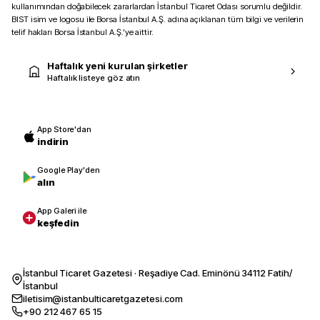
kullanımından doğabilecek zararlardan İstanbul Ticaret Odası sorumlu değildir.
BIST isim ve logosu ile Borsa İstanbul A.Ş. adına açıklanan tüm bilgi ve verilerin
telif hakları Borsa İstanbul A.Ş.’ye aittir.
Haftalık yeni kurulan şirketler
Haftalık listeye göz atın
App Store'dan
indirin
Google Play'den
alın
App Galeri ile
keşfedin
İstanbul Ticaret Gazetesi · Reşadiye Cad. Eminönü 34112 Fatih/
İstanbul
iletisim@istanbulticaretgazetesi.com
+90 212 467 65 15