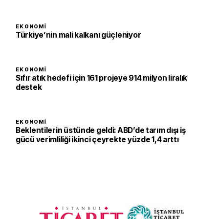
EKONOMI
Türkiye’nin mali kalkanı güçleniyor
EKONOMI
Sıfır atık hedefi için 161 projeye 914 milyon liralık
destek
EKONOMI
Beklentilerin üstünde geldi: ABD’de tarım dışı iş
gücü verimliliği ikinci çeyrekte yüzde 1,4 arttı