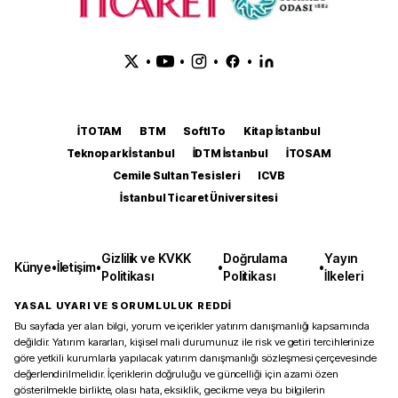
•
•
•
•
İTOTAM
BTM
SoftITo
Kitap İstanbul
Teknopark İstanbul
İDTM İstanbul
İTOSAM
Cemile Sultan Tesisleri
ICVB
İstanbul Ticaret Üniversitesi
Gizlilik ve KVKK
Doğrulama
Yayın
Künye
•
İletişim
•
•
•
Politikası
Politikası
İlkeleri
YASAL UYARI VE SORUMLULUK REDDİ
Bu sayfada yer alan bilgi, yorum ve içerikler yatırım danışmanlığı kapsamında
değildir. Yatırım kararları, kişisel mali durumunuz ile risk ve getiri tercihlerinize
göre yetkili kurumlarla yapılacak yatırım danışmanlığı sözleşmesi çerçevesinde
değerlendirilmelidir. İçeriklerin doğruluğu ve güncelliği için azami özen
gösterilmekle birlikte, olası hata, eksiklik, gecikme veya bu bilgilerin