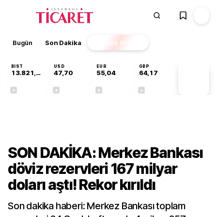
Bugün
Son Dakika
Finans
EKSTRA
BIST
USD
EUR
GBP
13.821,48
47,70
55,04
64,17
PİYASA
VERİLERİ
+0,16%
+0,17%
+0,04%
-0,01%
Ekonomi
SON DAKİKA: Merkez Bankası
döviz rezervleri 167 milyar
doları aştı! Rekor kırıldı
Son dakika haberi: Merkez Bankası toplam