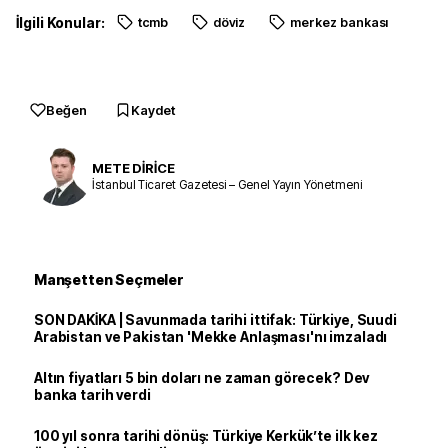
İlgili Konular:
tcmb
döviz
merkez bankası
Beğen
Kaydet
METE DİRİCE
İstanbul Ticaret Gazetesi – Genel Yayın Yönetmeni
Manşetten Seçmeler
SON DAKİKA | Savunmada tarihi ittifak: Türkiye, Suudi
Arabistan ve Pakistan 'Mekke Anlaşması'nı imzaladı
Altın fiyatları 5 bin doları ne zaman görecek? Dev
banka tarih verdi
100 yıl sonra tarihi dönüş: Türkiye Kerkük’te ilk kez