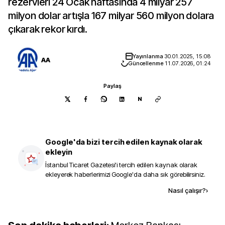
rezervleri 24 Ocak haftasında 4 milyar 257
milyon dolar artışla 167 milyar 560 milyon dolara
çıkarak rekor kırdı.
Yayınlanma
30.01.2025, 15:08
AA
Güncellenme
11.07.2026, 01:24
Paylaş
N
Google'da bizi tercih edilen kaynak olarak
ekleyin
İstanbul Ticaret Gazetesi
'i tercih edilen kaynak olarak
ekleyerek haberlerimizi Google'da daha sık görebilirsiniz.
Kaynak ekle
Nasıl çalışır?
›