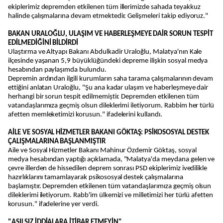
ekiplerimiz depremden etkilenen tüm illerimizde sahada teyakkuz
halinde çalışmalarına devam etmektedir. Gelişmeleri takip ediyoruz."
BAKAN URALOĞLU, ULAŞIM VE HABERLEŞMEYE DAİR SORUN TESPİT
EDİLMEDİĞİNİ BİLDİRDİ
Ulaştırma ve Altyapı Bakanı Abdulkadir Uraloğlu, Malatya'nın Kale
ilçesinde yaşanan 5,9 büyüklüğündeki depreme ilişkin sosyal medya
hesabından paylaşımda bulundu.
Depremin ardından ilgili kurumların saha tarama çalışmalarının devam
ettiğini anlatan Uraloğlu, "Şu ana kadar ulaşım ve haberleşmeye dair
herhangi bir sorun tespit edilmemiştir. Depremden etkilenen tüm
vatandaşlarımıza geçmiş olsun dileklerimi iletiyorum. Rabbim her türlü
afetten memleketimizi korusun." ifadelerini kullandı.
AİLE VE SOSYAL HİZMETLER BAKANI GÖKTAŞ: PSİKOSOSYAL DESTEK
ÇALIŞMALARINA BAŞLANMIŞTIR
Aile ve Sosyal Hizmetler Bakanı Mahinur Özdemir Göktaş, sosyal
medya hesabından yaptığı açıklamada, "Malatya'da meydana gelen ve
çevre illerden de hissedilen deprem sonrası PSD ekiplerimiz ivedilikle
hazırlıklarını tamamlayarak psikososyal destek çalışmalarına
başlamıştır. Depremden etkilenen tüm vatandaşlarımıza geçmiş olsun
dileklerimi iletiyorum. Rabb'im ülkemizi ve milletimizi her türlü afetten
korusun." ifadelerine yer verdi.
"ASILSIZ İDDİALARA İTİBAR ETMEYİN"