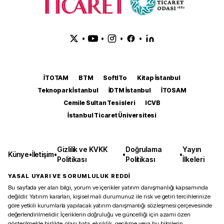
•
•
•
•
İTOTAM
BTM
SoftITo
Kitap İstanbul
Teknopark İstanbul
İDTM İstanbul
İTOSAM
Cemile Sultan Tesisleri
ICVB
İstanbul Ticaret Üniversitesi
Gizlilik ve KVKK
Doğrulama
Yayın
Künye
•
İletişim
•
•
•
Politikası
Politikası
İlkeleri
YASAL UYARI VE SORUMLULUK REDDİ
Bu sayfada yer alan bilgi, yorum ve içerikler yatırım danışmanlığı kapsamında
değildir. Yatırım kararları, kişisel mali durumunuz ile risk ve getiri tercihlerinize
göre yetkili kurumlarla yapılacak yatırım danışmanlığı sözleşmesi çerçevesinde
değerlendirilmelidir. İçeriklerin doğruluğu ve güncelliği için azami özen
gösterilmekle birlikte, olası hata, eksiklik, gecikme veya bu bilgilerin