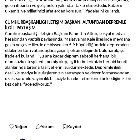
olmak üzere ilgili kurumlarımız, saha tarama faaliyetlerine başlamış,
gelen ihbarları ve gelişmeleri yakından takip etmektedir. Rabbim
ülkemizi ve milletimizi afetlerden korusun." ifadelerini kullandı.
CUMHURBAŞKANLIĞI İLETİŞİM BAŞKANI ALTUN'DAN DEPREMLE
İLGİLİ PAYLAŞIM
Cumhurbaşkanlığı İletişim Başkanı Fahrettin Altun, sosyal medya
hesabından yaptığı paylaşımda, Malatya'nın Kale ilçesinde meydana
gelen ve çevre illerde de hissedilen 5,9 büyüklüğündeki depremden
etkilenen tüm vatandaşlara geçmiş olsun dileğinde bulunarak, şu
ifadeleri kullandı: "Şu ana kadar deprem sebepli herhangi bir
olumsuzluk tespit edilmemiş olup, ilgili birimlerimizin her biri kendi
alanlarında tarama faaliyetlerini sürdürmektedir. Depremle ilgili
özellikle medya kuruluşlarımızın sansasyon ve dezenformasyondan
uzak, sorumlu yayıncılık bilinciyle hareket etmelerini beklediğimizi bir
kez daha ifade ediyoruz."
Beğen
Yorum
Kaydet