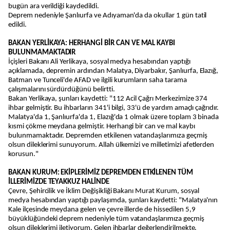
bugün ara verildiği kaydedildi.
Deprem nedeniyle Şanlıurfa ve Adıyaman'da da okullar 1 gün tatil
edildi.
BAKAN YERLİKAYA: HERHANGİ BİR CAN VE MAL KAYBI
BULUNMAMAKTADIR
İçişleri Bakanı Ali Yerlikaya, sosyal medya hesabından yaptığı
açıklamada, depremin ardından Malatya, Diyarbakır, Şanlıurfa, Elazığ,
Batman ve Tunceli'de AFAD ve ilgili kurumların saha tarama
çalışmalarını sürdürdüğünü belirtti.
Bakan Yerlikaya, şunları kaydetti: "112 Acil Çağrı Merkezimize 374
ihbar gelmiştir. Bu ihbarların 341'i bilgi, 33'ü de yardım amaçlı çağrıdır.
Malatya'da 1, Şanlıurfa'da 1, Elazığ'da 1 olmak üzere toplam 3 binada
kısmi çökme meydana gelmiştir. Herhangi bir can ve mal kaybı
bulunmamaktadır. Depremden etkilenen vatandaşlarımıza geçmiş
olsun dileklerimi sunuyorum. Allah ülkemizi ve milletimizi afetlerden
korusun."
BAKAN KURUM: EKİPLERİMİZ DEPREMDEN ETKİLENEN TÜM
İLLERİMİZDE TEYAKKUZ HALİNDE
Çevre, Şehircilik ve İklim Değişikliği Bakanı Murat Kurum, sosyal
medya hesabından yaptığı paylaşımda, şunları kaydetti: "Malatya'nın
Kale ilçesinde meydana gelen ve çevre illerde de hissedilen 5,9
büyüklüğündeki deprem nedeniyle tüm vatandaşlarımıza geçmiş
olsun dileklerimi iletiyorum. Gelen ihbarlar değerlendirilmekte,