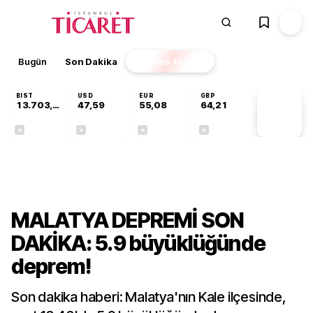
Bugün
Son Dakika
Finans
EKSTRA
BIST
USD
EUR
GBP
13.703,13
47,59
55,08
64,21
PİYASA
VERİLERİ
+0,11%
+0,06%
+0,13%
+0,18%
Gündem
MALATYA DEPREMİ SON
DAKİKA: 5.9 büyüklüğünde
deprem!
Son dakika haberi: Malatya'nın Kale ilçesinde,