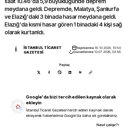
saat 10.46'da 5,9 büyüklüğünde deprem
meydana geldi. Depremde, Malatya, Şanlıurfa
ve Elazığ'daki 3 binada hasar meydana geldi.
Elazığ'da kısmi hasar gören 1 binadaki 4 kişi sağ
olarak kurtarıldı.
İSTANBUL TICARET
Yayınlanma
16.10.2024, 10:54
İ
GAZETESI
Güncellenme
10.07.2026, 03:56
Paylaş
N
Google'da bizi tercih edilen kaynak olarak
ekleyin
İstanbul Ticaret Gazetesi
'i tercih edilen kaynak olarak
ekleyerek haberlerimizi Google'da daha sık görebilirsiniz.
Kaynak ekle
Nasıl çalışır?
›