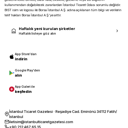
kullanımından doğabilecek zararlardan İstanbul Ticaret Odası sorumlu değildir.
BIST isim ve logosu ile Borsa İstanbul A.Ş. adına açıklanan tüm bilgi ve verilerin
telif hakları Borsa İstanbul A.Ş.’ye aittir.
Haftalık yeni kurulan şirketler
Haftalık listeye göz atın
App Store'dan
indirin
Google Play'den
alın
App Galeri ile
keşfedin
İstanbul Ticaret Gazetesi · Reşadiye Cad. Eminönü 34112 Fatih/
İstanbul
iletisim@istanbulticaretgazetesi.com
+90 212 467 65 15