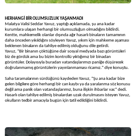
HERHANGİ BİR OLUMSUZLUK YAŞANMADI
Malatya Valisi Seddar Yavuz, yaptığı açıklamada, şu ana kadar
kurumlara ulaşan herhangi bir olumsuzluğun olmadığını bildirdi.
Kentte, mahkemelik olanlar dışında ağır hasarlı binaların tamamının
daha önceden yıkıldığını söyleyen Yavuz, yıkım için mahkeme aşaması
beklenen binaların da tahliye edilmiş olduğunu dile getirdi.
Yavuz, "Bir binanın çöktüğüne dair sosyal medyada bazı görüntüleri
biz de gördük ama bu bizim kontrollü yıktığımız bir binadan
görüntüler. Dolayısıyla buradan vatandaşlarımızı paniğe düşürecek
doğrulanmamış görüntülerin yayınlanmaması ricamız." diye konuştu.
Saha taramalarının sürdüğünü kaydeden Yavuz, "Şu ana kadar bize
gelen bilgilere göre herhangi bir can kaybı ya da yaralanma söz konusu
değil ama panik olan vatandaşlarımız, buna ilişkin ihbarlar var." dedi.
Hasarlı olan tahliye edilmiş binalardan uzak durulmasını isteyen Yavuz,
okulların tedbir amacıyla bugün için tatil edildiğini bildirdi.