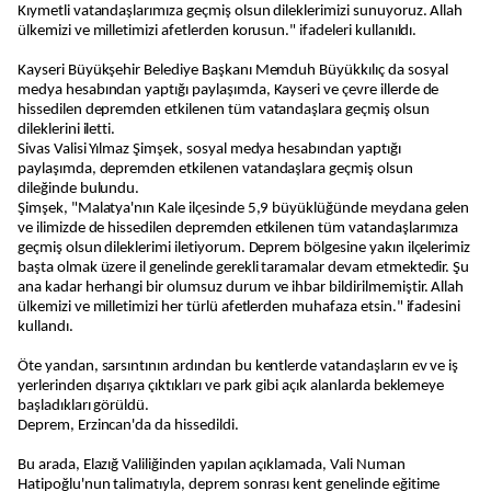
Kıymetli vatandaşlarımıza geçmiş olsun dileklerimizi sunuyoruz. Allah
ülkemizi ve milletimizi afetlerden korusun." ifadeleri kullanıldı.
Kayseri Büyükşehir Belediye Başkanı Memduh Büyükkılıç da sosyal
medya hesabından yaptığı paylaşımda, Kayseri ve çevre illerde de
hissedilen depremden etkilenen tüm vatandaşlara geçmiş olsun
dileklerini iletti.
Sivas Valisi Yılmaz Şimşek, sosyal medya hesabından yaptığı
paylaşımda, depremden etkilenen vatandaşlara geçmiş olsun
dileğinde bulundu.
Şimşek, "Malatya'nın Kale ilçesinde 5,9 büyüklüğünde meydana gelen
ve ilimizde de hissedilen depremden etkilenen tüm vatandaşlarımıza
geçmiş olsun dileklerimi iletiyorum. Deprem bölgesine yakın ilçelerimiz
başta olmak üzere il genelinde gerekli taramalar devam etmektedir. Şu
ana kadar herhangi bir olumsuz durum ve ihbar bildirilmemiştir. Allah
ülkemizi ve milletimizi her türlü afetlerden muhafaza etsin." ifadesini
kullandı.
Öte yandan, sarsıntının ardından bu kentlerde vatandaşların ev ve iş
yerlerinden dışarıya çıktıkları ve park gibi açık alanlarda beklemeye
başladıkları görüldü.
Deprem, Erzincan'da da hissedildi.
Bu arada, Elazığ Valiliğinden yapılan açıklamada, Vali Numan
Hatipoğlu'nun talimatıyla, deprem sonrası kent genelinde eğitime