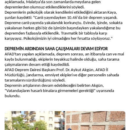
açıklamada, Malatya'da son zamanlarda meydana gelen
depremlerden olumsuz etkilendiklerini söyledi.
Depremlerin psikolojik olarak kendilerini etkilediğini aktaran Kaya,
şunları kaydetti: "Canlı yayındayken 10.46'da bir deprem yaşandı.
Depreme canlı yayında yakalandık korkunçtu. Evinde, işinde, sokakta
yakalanan herkes gibi biz de işimizin başındayken yakalandığımız bu
depremden fazlasıyla etkilendik. Travmatik bir tabloyla karşı
karşıyayız. Psikolojimizin iyi olmadığını her fırsatta söylüyoruz."
DEPREMİN ARDINDAN SAHA ÇALIŞMALARI DEVAM EDİYOR
AFAD'tan yapılan açıklamada, deprem sonrası, an itibarıyla can ve mal
kaybı bulunmadığı, ekiplerin teyakkuz halinde olduğu, saha tarama
çalışmalarının devam ettiği kaydedildi.
AFAD Deprem Dairesi Başkanı Prof. Dr. Aykut Akgün, AFAD İl
Müdürlüğü, jandarma, emniyet ekipleri ve diğer personelin sahada
taramalarını sürdürdüğünü söyledi.
Depremin artçılarının devam edebileceğini belirten Akgün,
"Vatandaşların hasarlı binalara girmemeleri gerektiği" uyarısında
bulundu.