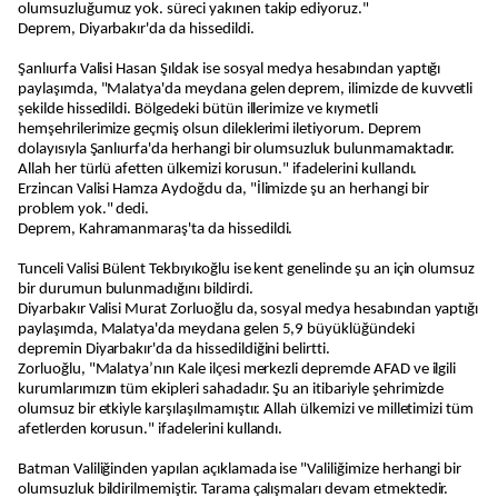
olumsuzluğumuz yok. süreci yakınen takip ediyoruz."
Deprem, Diyarbakır'da da hissedildi.
Şanlıurfa Valisi Hasan Şıldak ise sosyal medya hesabından yaptığı
paylaşımda, "Malatya'da meydana gelen deprem, ilimizde de kuvvetli
şekilde hissedildi. Bölgedeki bütün illerimize ve kıymetli
hemşehrilerimize geçmiş olsun dileklerimi iletiyorum. Deprem
dolayısıyla Şanlıurfa'da herhangi bir olumsuzluk bulunmamaktadır.
Allah her türlü afetten ülkemizi korusun." ifadelerini kullandı.
Erzincan Valisi Hamza Aydoğdu da, "İlimizde şu an herhangi bir
problem yok." dedi.
Deprem, Kahramanmaraş'ta da hissedildi.
Tunceli Valisi Bülent Tekbıyıkoğlu ise kent genelinde şu an için olumsuz
bir durumun bulunmadığını bildirdi.
Diyarbakır Valisi Murat Zorluoğlu da, sosyal medya hesabından yaptığı
paylaşımda, Malatya'da meydana gelen 5,9 büyüklüğündeki
depremin Diyarbakır'da da hissedildiğini belirtti.
Zorluoğlu, "Malatya’nın Kale ilçesi merkezli depremde AFAD ve ilgili
kurumlarımızın tüm ekipleri sahadadır. Şu an itibariyle şehrimizde
olumsuz bir etkiyle karşılaşılmamıştır. Allah ülkemizi ve milletimizi tüm
afetlerden korusun." ifadelerini kullandı.
Batman Valiliğinden yapılan açıklamada ise "Valiliğimize herhangi bir
olumsuzluk bildirilmemiştir. Tarama çalışmaları devam etmektedir.