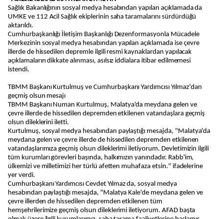
Sağlık Bakanlığının sosyal medya hesabından yapılan açıklamada da
UMKE ve 112 Acil Sağlık ekiplerinin saha taramalarını sürdürdüğü
aktarıldı.
Cumhurbaşkanlığı İletişim Başkanlığı Dezenformasyonla Mücadele
Merkezinin sosyal medya hesabından yapılan açıklamada ise çevre
illerde de hissedilen depremle ilgili resmi kaynaklardan yapılacak
açıklamaların dikkate alınması, asılsız iddialara itibar edilmemesi
istendi.
TBMM Başkanı Kurtulmuş ve Cumhurbaşkanı Yardımcısı Yılmaz'dan
geçmiş olsun mesajı
TBMM Başkanı Numan Kurtulmuş, Malatya'da meydana gelen ve
çevre illerde de hissedilen depremden etkilenen vatandaşlara geçmiş
olsun dileklerini iletti.
Kurtulmuş, sosyal medya hesabından paylaştığı mesajda, "Malatya'da
meydana gelen ve çevre illerde de hissedilen depremden etkilenen
vatandaşlarımıza geçmiş olsun dileklerimi iletiyorum. Devletimizin ilgili
tüm kurumları görevleri başında, halkımızın yanındadır. Rabb'im,
ülkemizi ve milletimizi her türlü afetten muhafaza etsin." ifadelerine
yer verdi.
Cumhurbaşkanı Yardımcısı Cevdet Yılmaz da, sosyal medya
hesabından paylaştığı mesajda, "Malatya Kale'de meydana gelen ve
çevre illerden de hissedilen depremden etkilenen tüm
hemşehrilerimize geçmiş olsun dileklerimi iletiyorum. AFAD başta