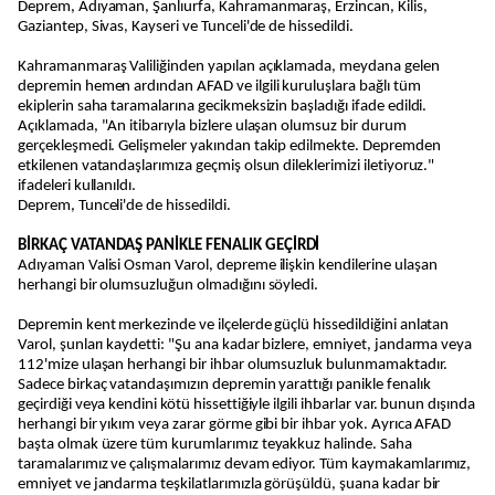
Deprem, Adıyaman, Şanlıurfa, Kahramanmaraş, Erzincan, Kilis,
Gaziantep, Sivas, Kayseri ve Tunceli'de de hissedildi.
Kahramanmaraş Valiliğinden yapılan açıklamada, meydana gelen
depremin hemen ardından AFAD ve ilgili kuruluşlara bağlı tüm
ekiplerin saha taramalarına gecikmeksizin başladığı ifade edildi.
Açıklamada, "An itibarıyla bizlere ulaşan olumsuz bir durum
gerçekleşmedi. Gelişmeler yakından takip edilmekte. Depremden
etkilenen vatandaşlarımıza geçmiş olsun dileklerimizi iletiyoruz."
ifadeleri kullanıldı.
Deprem, Tunceli'de de hissedildi.
BİRKAÇ VATANDAŞ PANİKLE FENALIK GEÇİRDİ
Adıyaman Valisi Osman Varol, depreme ilişkin kendilerine ulaşan
herhangi bir olumsuzluğun olmadığını söyledi.
Depremin kent merkezinde ve ilçelerde güçlü hissedildiğini anlatan
Varol, şunları kaydetti: "Şu ana kadar bizlere, emniyet, jandarma veya
112'mize ulaşan herhangi bir ihbar olumsuzluk bulunmamaktadır.
Sadece birkaç vatandaşımızın depremin yarattığı panikle fenalık
geçirdiği veya kendini kötü hissettiğiyle ilgili ihbarlar var. bunun dışında
herhangi bir yıkım veya zarar görme gibi bir ihbar yok. Ayrıca AFAD
başta olmak üzere tüm kurumlarımız teyakkuz halinde. Saha
taramalarımız ve çalışmalarımız devam ediyor. Tüm kaymakamlarımız,
emniyet ve jandarma teşkilatlarımızla görüşüldü, şuana kadar bir