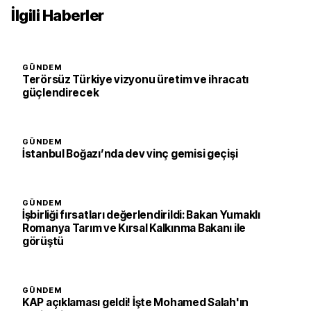
İlgili Haberler
GÜNDEM
Terörsüz Türkiye vizyonu üretim ve ihracatı
güçlendirecek
GÜNDEM
İstanbul Boğazı’nda dev vinç gemisi geçişi
GÜNDEM
İşbirliği fırsatları değerlendirildi: Bakan Yumaklı
Romanya Tarım ve Kırsal Kalkınma Bakanı ile
görüştü
GÜNDEM
KAP açıklaması geldi! İşte Mohamed Salah'ın