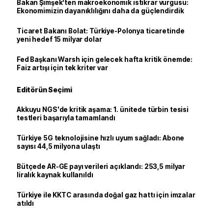
Bakan Şimşek’ten makroekonomik istikrar vurgusu:
Ekonomimizin dayanıklılığını daha da güçlendirdik
Ticaret Bakanı Bolat: Türkiye-Polonya ticaretinde
yeni hedef 15 milyar dolar
Fed Başkanı Warsh için gelecek hafta kritik önemde:
Faiz artışı için tek kriter var
Editörün Seçimi
Akkuyu NGS'de kritik aşama: 1. ünitede türbin tesisi
testleri başarıyla tamamlandı
Türkiye 5G teknolojisine hızlı uyum sağladı: Abone
sayısı 44,5 milyona ulaştı
Bütçede AR-GE payı verileri açıklandı: 253,5 milyar
liralık kaynak kullanıldı
Türkiye ile KKTC arasında doğal gaz hattı için imzalar
atıldı