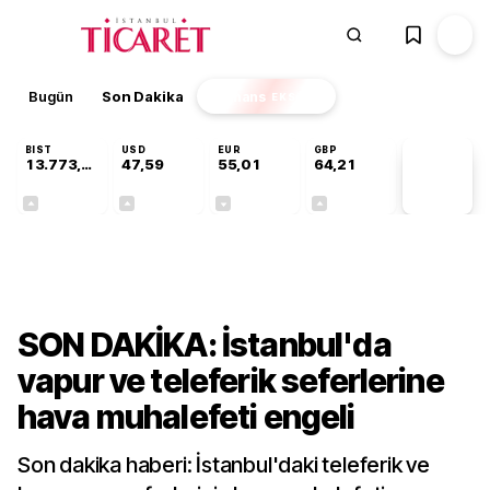
Bugün
Son Dakika
Finans
EKSTRA
BIST
USD
EUR
GBP
13.773,24
47,59
55,01
64,21
PİYASA
VERİLERİ
+0,51%
+0,06%
-0,01%
+0,18%
Gündem
SON DAKİKA: İstanbul'da
vapur ve teleferik seferlerine
hava muhalefeti engeli
Son dakika haberi: İstanbul'daki teleferik ve