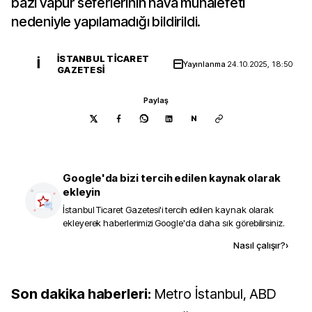
bazı vapur seferlerinin hava muhalefeti
nedeniyle yapılamadığı bildirildi.
İSTANBUL TICARET
İ
Yayınlanma
24.10.2025, 18:50
GAZETESI
Paylaş
N
Google'da bizi tercih edilen kaynak olarak
ekleyin
İstanbul Ticaret Gazetesi
'i tercih edilen kaynak olarak
ekleyerek haberlerimizi Google'da daha sık görebilirsiniz.
Kaynak ekle
Nasıl çalışır?
›
Son dakika haberleri:
Metro İstanbul, ABD