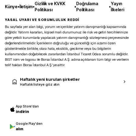
Gizlilik ve KVKK
Doğrulama
Yayın
Künye
•
İletişim
•
•
•
Politikası
Politikası
İlkeleri
YASAL UYARI VE SORUMLULUK REDDİ
Bu sayfada yer alan bilgi, yorum ve içerikler yatırım danışmanlığı kapsamında
değildir. Yatırım kararları, kişisel mali durumunuz ile risk ve getiri tercihlerinize
göre yetkili kurumlarla yapılacak yatırım danışmanlığı sözleşmesi çerçevesinde
değerlendirilmelidir. İçeriklerin doğruluğu ve güncelliği için azami özen
gösterilmekle birlikte, olası hata, eksiklik, gecikme veya bu bilgilerin
kullanımından doğabilecek zararlardan İstanbul Ticaret Odası sorumlu değildir.
BIST isim ve logosu ile Borsa İstanbul A.Ş. adına açıklanan tüm bilgi ve verilerin
telif hakları Borsa İstanbul A.Ş.’ye aittir.
Haftalık yeni kurulan şirketler
Haftalık listeye göz atın
App Store'dan
indirin
Google Play'den
alın