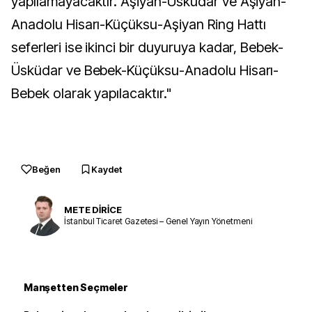
yapılamayacaktır. Aşiyan-Üsküdar ve Aşiyan-
Anadolu Hisarı-Küçüksu-Aşiyan Ring Hattı
seferleri ise ikinci bir duyuruya kadar, Bebek-
Üsküdar ve Bebek-Küçüksu-Anadolu Hisarı-
Bebek olarak yapılacaktır."
Beğen
Kaydet
METE DİRİCE
İstanbul Ticaret Gazetesi – Genel Yayın Yönetmeni
Manşetten Seçmeler