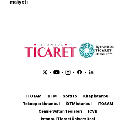
maliyeti
•
•
•
•
İTOTAM
BTM
SoftITo
Kitap İstanbul
Teknopark İstanbul
İDTM İstanbul
İTOSAM
Cemile Sultan Tesisleri
ICVB
İstanbul Ticaret Üniversitesi