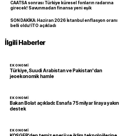
CAATSA sonrası Türkiye küresel fonların radarına
girecek! Savunmadan finansa yeni eşik
SON DAKİKA: Haziran 2026 İstanbul enflasyon oranı
belli oldu! İTO açıkladı
İlgili Haberler
EKONOMI
Türkiye, Suudi Arabistan ve Pakistan'dan
jeoekonomik hamle
EKONOMI
Bakan Bolat açıkladı: Esnafa 75 milyar liraya yakın
destek
EKONOMI
KOSGEB’den temiz enerji ve iklim teknolojilerine