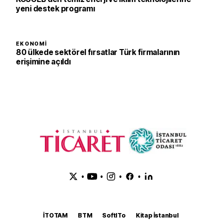
yeni destek programı
EKONOMI
80 ülkede sektörel fırsatlar Türk firmalarının
erişimine açıldı
•
•
•
•
İTOTAM
BTM
SoftITo
Kitap İstanbul