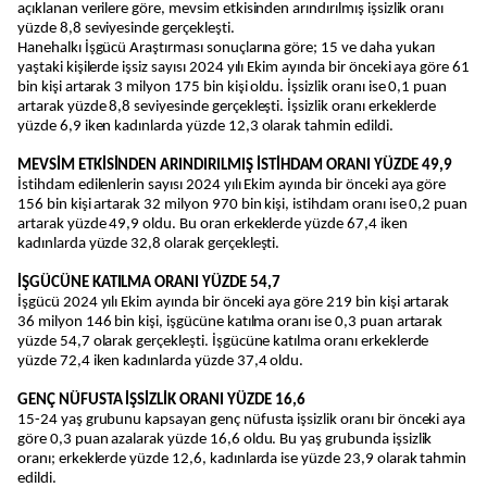
açıklanan verilere göre, mevsim etkisinden arındırılmış işsizlik oranı
yüzde 8,8 seviyesinde gerçekleşti.
Hanehalkı İşgücü Araştırması sonuçlarına göre; 15 ve daha yukarı
yaştaki kişilerde işsiz sayısı 2024 yılı Ekim ayında bir önceki aya göre 61
bin kişi artarak 3 milyon 175 bin kişi oldu. İşsizlik oranı ise 0,1 puan
artarak yüzde 8,8 seviyesinde gerçekleşti. İşsizlik oranı erkeklerde
yüzde 6,9 iken kadınlarda yüzde 12,3 olarak tahmin edildi.
MEVSİM ETKİSİNDEN ARINDIRILMIŞ İSTİHDAM ORANI YÜZDE 49,9
İstihdam edilenlerin sayısı 2024 yılı Ekim ayında bir önceki aya göre
156 bin kişi artarak 32 milyon 970 bin kişi, istihdam oranı ise 0,2 puan
artarak yüzde 49,9 oldu. Bu oran erkeklerde yüzde 67,4 iken
kadınlarda yüzde 32,8 olarak gerçekleşti.
İŞGÜCÜNE KATILMA ORANI YÜZDE 54,7
İşgücü 2024 yılı Ekim ayında bir önceki aya göre 219 bin kişi artarak
36 milyon 146 bin kişi, işgücüne katılma oranı ise 0,3 puan artarak
yüzde 54,7 olarak gerçekleşti. İşgücüne katılma oranı erkeklerde
yüzde 72,4 iken kadınlarda yüzde 37,4 oldu.
GENÇ NÜFUSTA İŞSİZLİK ORANI YÜZDE 16,6
15-24 yaş grubunu kapsayan genç nüfusta işsizlik oranı bir önceki aya
göre 0,3 puan azalarak yüzde 16,6 oldu. Bu yaş grubunda işsizlik
oranı; erkeklerde yüzde 12,6, kadınlarda ise yüzde 23,9 olarak tahmin
edildi.