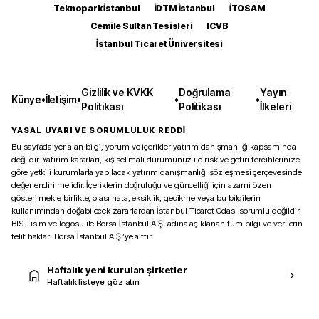
Teknopark İstanbul
İDTM İstanbul
İTOSAM
Cemile Sultan Tesisleri
ICVB
İstanbul Ticaret Üniversitesi
Gizlilik ve KVKK
Doğrulama
Yayın
Künye
•
İletişim
•
•
•
Politikası
Politikası
İlkeleri
YASAL UYARI VE SORUMLULUK REDDİ
Bu sayfada yer alan bilgi, yorum ve içerikler yatırım danışmanlığı kapsamında
değildir. Yatırım kararları, kişisel mali durumunuz ile risk ve getiri tercihlerinize
göre yetkili kurumlarla yapılacak yatırım danışmanlığı sözleşmesi çerçevesinde
değerlendirilmelidir. İçeriklerin doğruluğu ve güncelliği için azami özen
gösterilmekle birlikte, olası hata, eksiklik, gecikme veya bu bilgilerin
kullanımından doğabilecek zararlardan İstanbul Ticaret Odası sorumlu değildir.
BIST isim ve logosu ile Borsa İstanbul A.Ş. adına açıklanan tüm bilgi ve verilerin
telif hakları Borsa İstanbul A.Ş.’ye aittir.
Haftalık yeni kurulan şirketler
Haftalık listeye göz atın