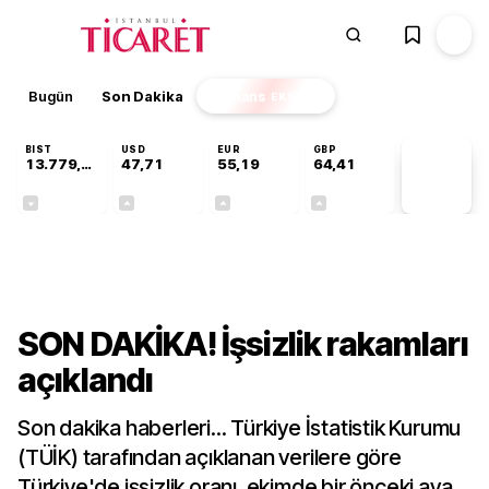
Bugün
Son Dakika
Finans
EKSTRA
BIST
USD
EUR
GBP
13.779,39
47,71
55,19
64,41
PİYASA
VERİLERİ
-0,14%
+0,18%
+0,32%
+0,38%
Ekonomi
SON DAKİKA! İşsizlik rakamları
açıklandı
Son dakika haberleri... Türkiye İstatistik Kurumu
(TÜİK) tarafından açıklanan verilere göre
Türkiye'de işsizlik oranı, ekimde bir önceki aya