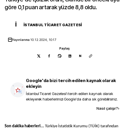
göre 0,1 puan artarak yüzde 8,8 oldu.
İ
İSTANBUL TICARET GAZETESI
Yayınlanma
10.12.2024, 10:17
Paylaş
N
Google'da bizi tercih edilen kaynak olarak
ekleyin
İstanbul Ticaret Gazetesi
'i tercih edilen kaynak olarak
ekleyerek haberlerimizi Google'da daha sık görebilirsiniz.
Kaynak ekle
Nasıl çalışır?
›
Son dakika haberleri...
Türkiye İstatistik Kurumu (TÜİK) tarafından