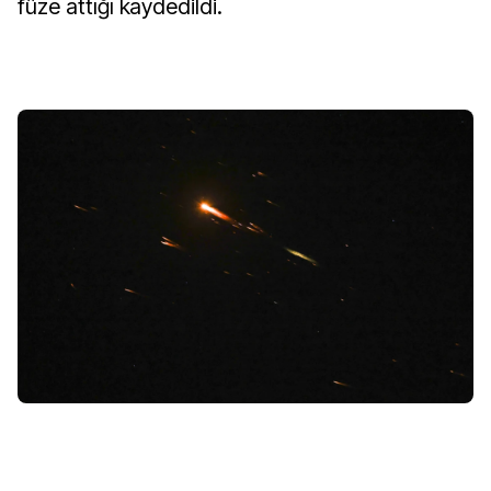
füze attığı kaydedildi.