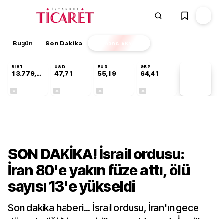
Bugün
Son Dakika
Finans
EKSTRA
BIST
USD
EUR
GBP
13.779,39
47,71
55,19
64,41
PİYASA
VERİLERİ
-0,14%
+0,18%
+0,32%
+0,38%
Gündem
SON DAKİKA! İsrail ordusu:
İran 80'e yakın füze attı, ölü
sayısı 13'e yükseldi
Son dakika haberi... İsrail ordusu, İran'ın gece