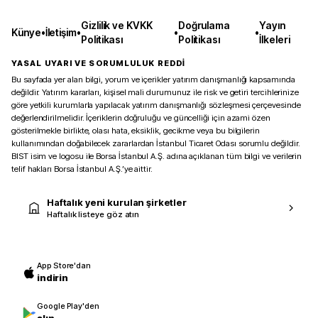
Gizlilik ve KVKK
Doğrulama
Yayın
Künye
•
İletişim
•
•
•
Politikası
Politikası
İlkeleri
YASAL UYARI VE SORUMLULUK REDDİ
Bu sayfada yer alan bilgi, yorum ve içerikler yatırım danışmanlığı kapsamında
değildir. Yatırım kararları, kişisel mali durumunuz ile risk ve getiri tercihlerinize
göre yetkili kurumlarla yapılacak yatırım danışmanlığı sözleşmesi çerçevesinde
değerlendirilmelidir. İçeriklerin doğruluğu ve güncelliği için azami özen
gösterilmekle birlikte, olası hata, eksiklik, gecikme veya bu bilgilerin
kullanımından doğabilecek zararlardan İstanbul Ticaret Odası sorumlu değildir.
BIST isim ve logosu ile Borsa İstanbul A.Ş. adına açıklanan tüm bilgi ve verilerin
telif hakları Borsa İstanbul A.Ş.’ye aittir.
Haftalık yeni kurulan şirketler
Haftalık listeye göz atın
App Store'dan
indirin
Google Play'den