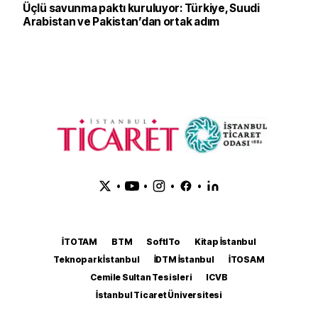
Üçlü savunma paktı kuruluyor: Türkiye, Suudi
Arabistan ve Pakistan’dan ortak adım
•
•
•
•
İTOTAM
BTM
SoftITo
Kitap İstanbul
Teknopark İstanbul
İDTM İstanbul
İTOSAM
Cemile Sultan Tesisleri
ICVB
İstanbul Ticaret Üniversitesi