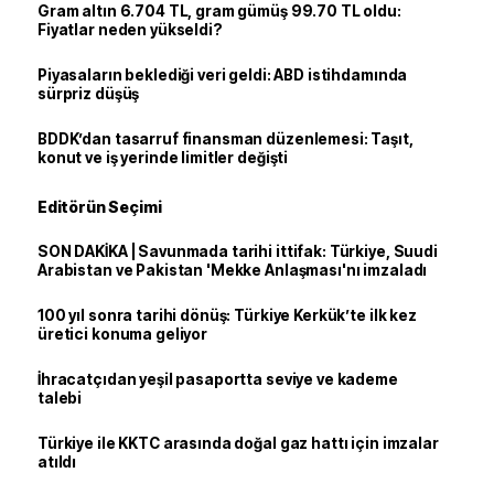
Gram altın 6.704 TL, gram gümüş 99.70 TL oldu:
Fiyatlar neden yükseldi?
Piyasaların beklediği veri geldi: ABD istihdamında
sürpriz düşüş
BDDK’dan tasarruf finansman düzenlemesi: Taşıt,
konut ve iş yerinde limitler değişti
Editörün Seçimi
SON DAKİKA | Savunmada tarihi ittifak: Türkiye, Suudi
Arabistan ve Pakistan 'Mekke Anlaşması'nı imzaladı
100 yıl sonra tarihi dönüş: Türkiye Kerkük’te ilk kez
üretici konuma geliyor
İhracatçıdan yeşil pasaportta seviye ve kademe
talebi
Türkiye ile KKTC arasında doğal gaz hattı için imzalar
atıldı