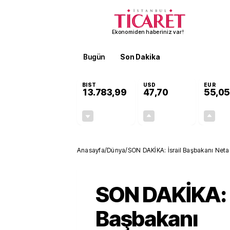
Ekonomiden haberiniz var!
Bugün
Son Dakika
Finans
EKST
BIST
USD
EUR
13.783,99
47,70
55,05
-0,11%
+0,17%
-14,83
0,08
Anasayfa
/
Dünya
/
SON DAKİKA: İsrail Başbakanı Netan
SON DAKİKA: İ
Başbakanı