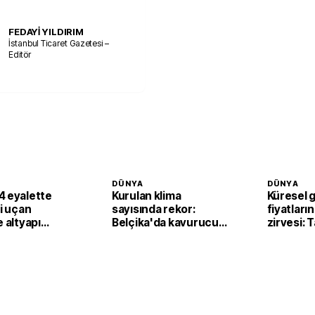
FEDAYİ YILDIRIM
İstanbul Ticaret Gazetesi –
Editör
DÜNYA
DÜNYA
4 eyalette
Kurulan klima
Küresel 
li uçan
sayısında rekor:
fiyatların
e altyapı
Belçika'da kavurucu
zirvesi: 
sıcaklar klima
fiyatları
satışlarını artırdı
yukarı ta