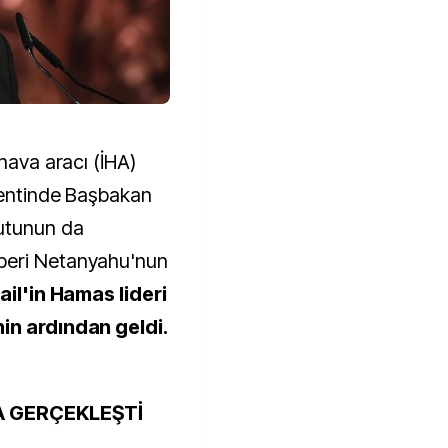
 hava aracı (İHA)
kentinde Başbakan
utunun da
beri Netanyahu'nun
rail'in Hamas lideri
in ardından geldi.
DA GERÇEKLEŞTİ