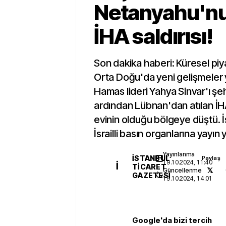
Netanyahu'nu
İHA saldırısı!
Son dakika haberi: Küresel piya
Orta Doğu'da yeni gelişmeler ya
Hamas lideri Yahya Sinvar'ı şe
ardından Lübnan'dan atılan İ
evinin olduğu bölgeye düştü. İ
İsrailli basın organlarına yayın 
Yayınlanma
İSTANBUL
Paylaş
19.10.2024, 11:40
İ
TICARET
Güncellenme
GAZETESI
19.10.2024, 14:01
Google'da bizi tercih