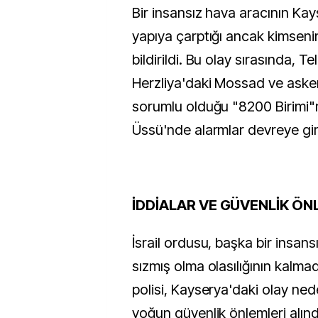
Bir insansız hava aracının Kay
yapıya çarptığı ancak kimseni
bildirildi. Bu olay sırasında, Te
Herzliya'daki Mossad ve askeri
sorumlu olduğu "8200 Birimi"ne
Üssü'nde alarmlar devreye gir
İDDİALAR VE GÜVENLİK ÖN
İsrail ordusu, başka bir insans
sızmış olma olasılığının kalmadığ
polisi, Kayserya'daki olay ne
yoğun güvenlik önlemleri alındı