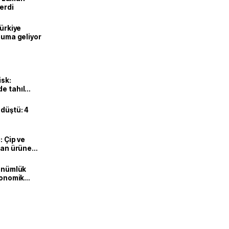
erdi
Türkiye
onuma geliyor
isk:
e tahıl
 düştü: 4
: Çip ve
ılan ürüne
dönümlük
ekonomik