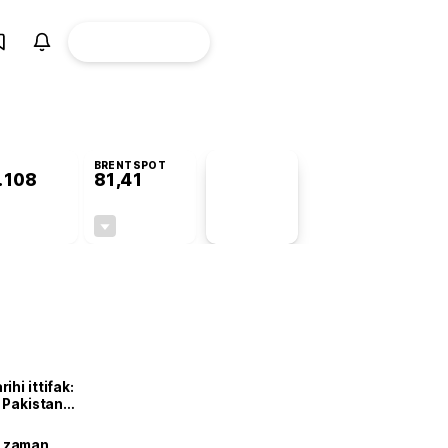
ÜYE
CANLI BORSA
Girişi
BRENTSPOT
.108
81,41
PİYASA
VERİLERİ
+0,87%
-1,65%
+0,00
-1,37
hi ittifak:
e Pakistan
dı
ne zaman