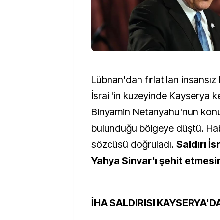
Lübnan'dan fırlatılan insansız
İsrail'in kuzeyinde Kayserya 
Binyamin Netanyahu'nun kon
bulunduğu bölgeye düştü. Ha
sözcüsü doğruladı.
Saldırı İs
Yahya Sinvar'ı şehit etmesin
İHA SALDIRISI KAYSERYA'