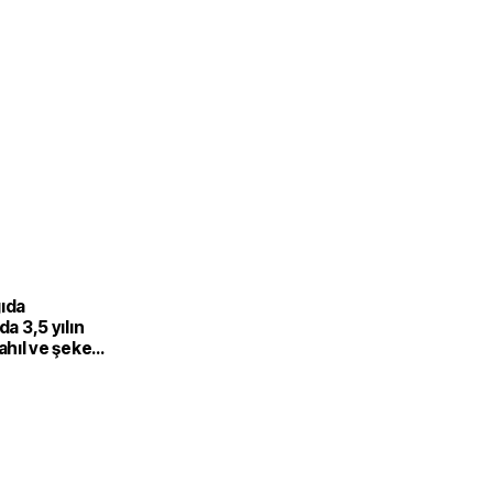
gıda
da 3,5 yılın
Tahıl ve şeker
 endeksi
şıdı