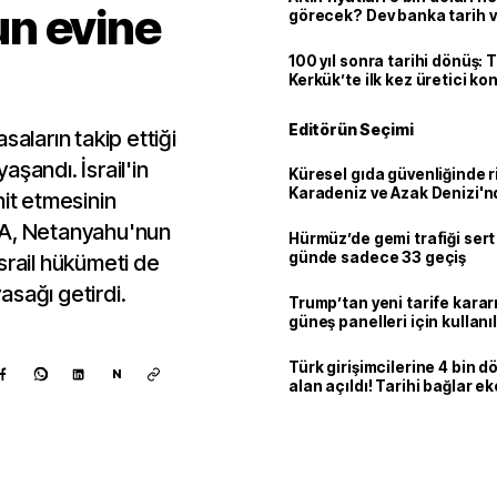
n evine
görecek? Dev banka tarih v
100 yıl sonra tarihi dönüş: 
Kerkük’te ilk kez üretici k
Editörün Seçimi
saların takip ettiği
şandı. İsrail'in
Küresel gıda güvenliğinde r
Karadeniz ve Azak Denizi'nd
hit etmesinin
trafiği sekteye uğradı
HA, Netanyahu'nun
Hürmüz’de gemi trafiği sert
günde sadece 33 geçiş
srail hükümeti de
yasağı getirdi.
Trump’tan yeni tarife kararı
güneş panelleri için kullan
yüzde 15 vergi
Türk girişimcilerine 4 bin 
N
alan açıldı! Tarihi bağlar 
ortaklığa dönüşüyor