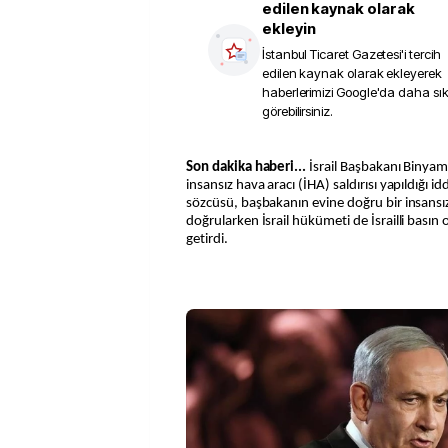
edilen kaynak olarak
ekleyin
İstanbul Ticaret Gazetesi
'i tercih
edilen kaynak olarak ekleyerek
haberlerimizi Google'da daha sı
görebilirsiniz.
Son dakika haberi...
İsrail Başbakanı Binya
insansız hava aracı (İHA) saldırısı yapıldığı 
sözcüsü, başbakanın evine doğru bir insansız h
doğrularken İsrail hükümeti de İsrailli basın 
getirdi.