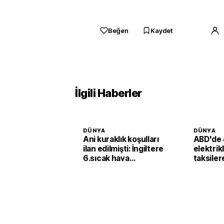
Beğen
Kaydet
İlgili Haberler
DÜNYA
DÜNYA
Ani kuraklık koşulları
ABD'de 
ilan edilmişti: İngiltere
elektrik
6.sıcak hava
taksiler
dalgasının etkisine
yatırımı
girecek