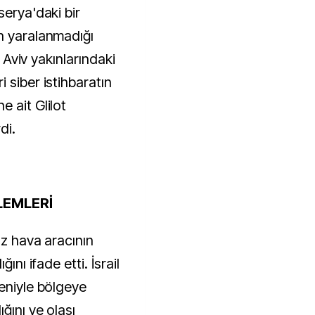
serya'daki bir
n yaralanmadığı
l Aviv yakınlarındaki
 siber istihbaratın
 ait Glilot
di.
LEMLERİ
ız hava aracının
ını ifade etti. İsrail
deniyle bölgeye
ğını ve olası