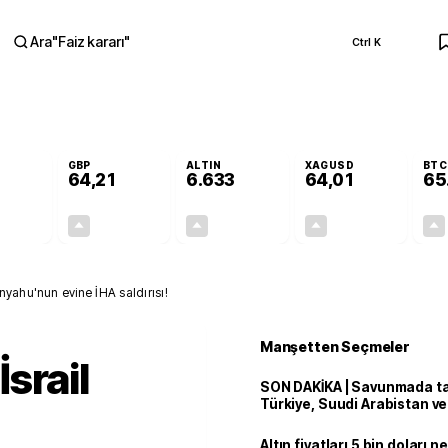
Ara
"
Faiz kararı
"
Ctrl K
RA
GBP
ALTIN
XAGUSD
BTC
64,21
6.633
64,01
65
+0,06%
+0,06%
+2,16%
+4,08%
0,03
0,04
140,30
2,51
yahu'nun evine İHA saldırısı!
Manşetten Seçmeler
srail
SON DAKİKA | Savunmada tari
Türkiye, Suudi Arabistan v
'Mekke Anlaşması'nı imzala
Altın fiyatları 5 bin doları 