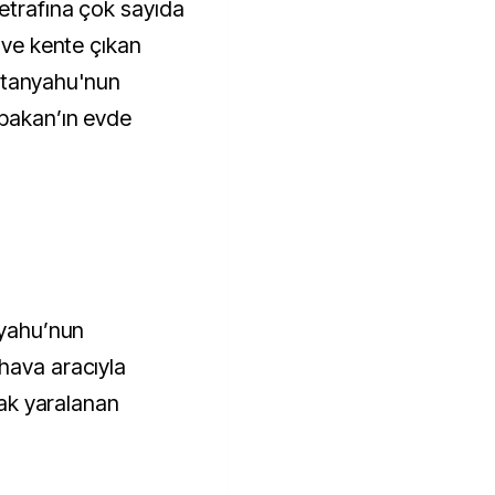
etrafına çok sayıda
i ve kente çıkan
 Netanyahu'nun
şbakan’ın evde
nyahu’nun
hava aracıyla
ncak yaralanan