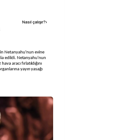
Kaynak ekle
Nasıl çalışır?
›
k
min Netanyahu'nun evine
iddia edildi. Netanyahu'nun
ava aracı fırlatıldığını
organlarına yayın yasağı