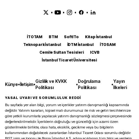
•
•
•
•
İTOTAM
BTM
SoftITo
Kitap İstanbul
Teknopark İstanbul
İDTM İstanbul
İTOSAM
Cemile Sultan Tesisleri
ICVB
İstanbul Ticaret Üniversitesi
Gizlilik ve KVKK
Doğrulama
Yayın
Künye
•
İletişim
•
•
•
Politikası
Politikası
İlkeleri
YASAL UYARI VE SORUMLULUK REDDİ
Bu sayfada yer alan bilgi, yorum ve içerikler yatırım danışmanlığı kapsamında
değildir. Yatırım kararları, kişisel mali durumunuz ile risk ve getiri tercihlerinize
göre yetkili kurumlarla yapılacak yatırım danışmanlığı sözleşmesi çerçevesinde
değerlendirilmelidir. İçeriklerin doğruluğu ve güncelliği için azami özen
gösterilmekle birlikte, olası hata, eksiklik, gecikme veya bu bilgilerin
kullanımından doğabilecek zararlardan İstanbul Ticaret Odası sorumlu değildir.
BIST isim ve logosu ile Borsa İstanbul A.Ş. adına açıklanan tüm bilgi ve verilerin