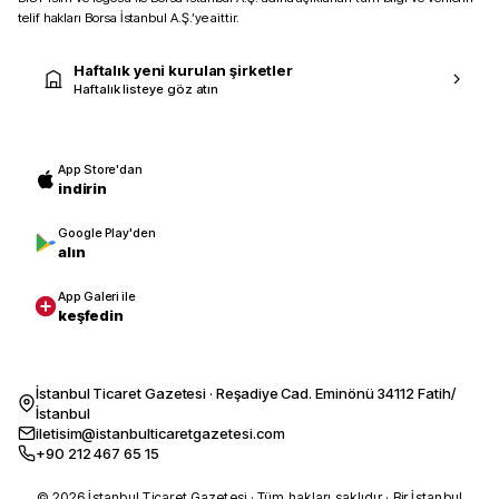
telif hakları Borsa İstanbul A.Ş.’ye aittir.
Haftalık yeni kurulan şirketler
Haftalık listeye göz atın
App Store'dan
indirin
Google Play'den
alın
App Galeri ile
keşfedin
İstanbul Ticaret Gazetesi · Reşadiye Cad. Eminönü 34112 Fatih/
İstanbul
iletisim@istanbulticaretgazetesi.com
+90 212 467 65 15
© 2026 İstanbul Ticaret Gazetesi · Tüm hakları saklıdır · Bir İstanbul