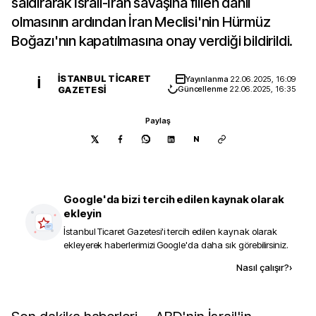
saldırarak İsrail-İran savaşına fiilen dahil
olmasının ardından İran Meclisi'nin Hürmüz
Boğazı'nın kapatılmasına onay verdiği bildirildi.
İSTANBUL TICARET
Yayınlanma
22.06.2025, 16:09
İ
GAZETESI
Güncellenme
22.06.2025, 16:35
Paylaş
N
Google'da bizi tercih edilen kaynak olarak
ekleyin
İstanbul Ticaret Gazetesi
'i tercih edilen kaynak olarak
ekleyerek haberlerimizi Google'da daha sık görebilirsiniz.
Kaynak ekle
Nasıl çalışır?
›