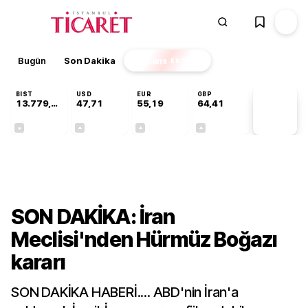
Bugün
Son Dakika
Finans
EKSTRA
BIST
USD
EUR
GBP
13.779,39
47,71
55,19
64,41
PİYASA
VERİLERİ
-0,14%
+0,18%
+0,32%
+0,38%
Dünya
SON DAKİKA: İran
Meclisi'nden Hürmüz Boğazı
kararı
SON DAKİKA HABERİ.... ABD'nin İran'a