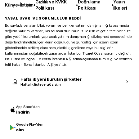
Gizlilik ve KVKK
Doğrulama
Yayın
Künye
•
İletişim
•
•
•
Politikası
Politikası
İlkeleri
YASAL UYARI VE SORUMLULUK REDDİ
Bu sayfada yer alan bilgi, yorum ve içerikler yatırım danışmanlığı kapsamında
değildir. Yatırım kararları, kişisel mali durumunuz ile risk ve getiri tercihlerinize
göre yetkili kurumlarla yapılacak yatırım danışmanlığı sözleşmesi çerçevesinde
değerlendirilmelidir. İçeriklerin doğruluğu ve güncelliği için azami özen
gösterilmekle birlikte, olası hata, eksiklik, gecikme veya bu bilgilerin
kullanımından doğabilecek zararlardan İstanbul Ticaret Odası sorumlu değildir.
BIST isim ve logosu ile Borsa İstanbul A.Ş. adına açıklanan tüm bilgi ve verilerin
telif hakları Borsa İstanbul A.Ş.’ye aittir.
Haftalık yeni kurulan şirketler
Haftalık listeye göz atın
App Store'dan
indirin
Google Play'den
alın