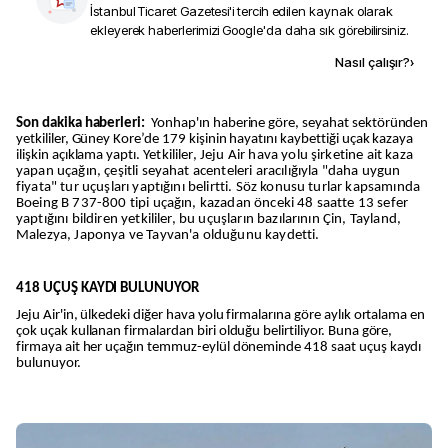
İstanbul Ticaret Gazetesi
'i tercih edilen kaynak olarak
ekleyerek haberlerimizi Google'da daha sık görebilirsiniz.
Kaynak ekle
Nasıl çalışır?
›
Son dakika haberleri:
Yonhap'ın haberine göre, seyahat sektöründen
yetkililer, Güney Kore’de 179 kişinin hayatını kaybettiği uçak kazaya
ilişkin açıklama yaptı.
Yetkililer, Jeju Air hava yolu şirketine ait kaza
yapan uçağın, çeşitli seyahat acenteleri aracılığıyla "daha uygun
fiyata" tur uçuşları yaptığını belirtti.
Söz konusu turlar kapsamında
Boeing B 737-800 tipi uçağın, kazadan önceki 48 saatte 13 sefer
yaptığını bildiren yetkililer, bu uçuşların bazılarının Çin, Tayland,
Malezya, Japonya ve Tayvan'a olduğunu kaydetti.
418 UÇUŞ KAYDI BULUNUYOR
Jeju Air'in, ülkedeki diğer hava yolu firmalarına göre aylık ortalama en
çok uçak kullanan firmalardan biri olduğu belirtiliyor. Buna göre,
firmaya ait her uçağın temmuz-eylül döneminde 418 saat uçuş kaydı
bulunuyor.