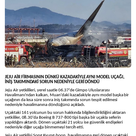
JEJU AİR FİRMASININ DÜNKÜ KAZADAKİYLE AYNI MODEL UÇAĞI,
İNİŞ TAKIMINDAKİ SORUN NEDENİYLE GERİ DÖNDÜ
Jeju Air yetkilileri, yerel saatle 06.37'de Gimpo Uluslararası
Havalimanı'ndan kalkan, Muan'daki kazadakiyle aynı model başka bir
uçağının da kısa süre sonra iniş takımında sorun tespit edilmesi
nedeniyle havalimanına döndüğünü açıkladı.
Uçaktaki 161 yolcunun bu sorun hakkında bilgilendirildiğini aktaran
yetkililer, 08.30'da Boeing B 737-800 tipi başka bir uçakla seferin
yapıldığını aktardı. Dönen uçaktaki 21 yolcu ise güvenlik endişeleri
nedeniyle diğer uçağa binmemeyi tercih etti.
Jeju Air yetkilisi Song Kyung-hoon, havalimanına geri dönen uçaktaki