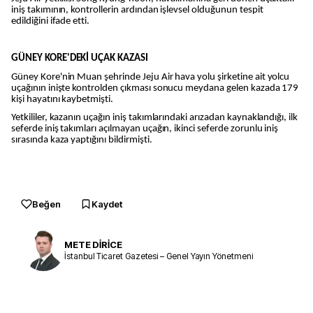
iniş takımının, kontrollerin ardından işlevsel olduğunun tespit
edildiğini ifade etti.
GÜNEY KORE'DEKİ UÇAK KAZASI
Güney Kore'nin Muan şehrinde Jeju Air hava yolu şirketine ait yolcu
uçağının inişte kontrolden çıkması sonucu meydana gelen kazada 179
kişi hayatını kaybetmişti.
Yetkililer, kazanın uçağın iniş takımlarındaki arızadan kaynaklandığı, ilk
seferde iniş takımları açılmayan uçağın, ikinci seferde zorunlu iniş
sırasında kaza yaptığını bildirmişti.
Beğen
Kaydet
METE DİRİCE
İstanbul Ticaret Gazetesi – Genel Yayın Yönetmeni