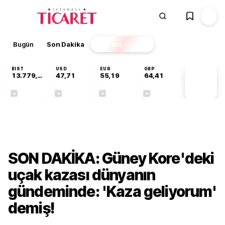
Bugün
Son Dakika
Finans
EKSTRA
BIST
USD
EUR
GBP
13.779,39
47,71
55,19
64,41
PİYASA
VERİLERİ
-0,14%
+0,18%
+0,32%
+0,38%
Dünya
SON DAKİKA: Güney Kore'deki
uçak kazası dünyanın
gündeminde: 'Kaza geliyorum'
demiş!