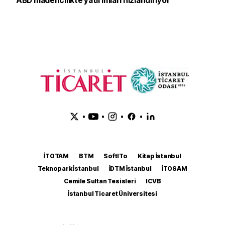
ABD madencilikte yatırımları hızlandırıyor
•
•
•
•
İTOTAM
BTM
SoftITo
Kitap İstanbul
Teknopark İstanbul
İDTM İstanbul
İTOSAM
Cemile Sultan Tesisleri
ICVB
İstanbul Ticaret Üniversitesi