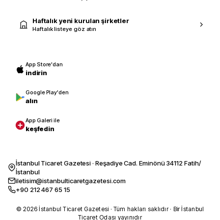
Haftalık yeni kurulan şirketler
Haftalık listeye göz atın
App Store'dan
indirin
Google Play'den
alın
App Galeri ile
keşfedin
İstanbul Ticaret Gazetesi · Reşadiye Cad. Eminönü 34112 Fatih/
İstanbul
iletisim@istanbulticaretgazetesi.com
+90 212 467 65 15
© 2026 İstanbul Ticaret Gazetesi · Tüm hakları saklıdır · Bir İstanbul
Ticaret Odası yayınıdır