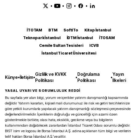
•
•
•
•
İTOTAM
BTM
SoftITo
Kitap İstanbul
Teknopark İstanbul
İDTM İstanbul
İTOSAM
Cemile Sultan Tesisleri
ICVB
İstanbul Ticaret Üniversitesi
Gizlilik ve KVKK
Doğrulama
Yayın
Künye
•
İletişim
•
•
•
Politikası
Politikası
İlkeleri
YASAL UYARI VE SORUMLULUK REDDİ
Bu sayfada yer alan bilgi, yorum ve içerikler yatırım danışmanlığı kapsamında
değildir. Yatırım kararları, kişisel mali durumunuz ile risk ve getiri tercihlerinize
göre yetkili kurumlarla yapılacak yatırım danışmanlığı sözleşmesi çerçevesinde
değerlendirilmelidir. İçeriklerin doğruluğu ve güncelliği için azami özen
gösterilmekle birlikte, olası hata, eksiklik, gecikme veya bu bilgilerin
kullanımından doğabilecek zararlardan İstanbul Ticaret Odası sorumlu değildir.
BIST isim ve logosu ile Borsa İstanbul A.Ş. adına açıklanan tüm bilgi ve verilerin
telif hakları Borsa İstanbul A.Ş.’ye aittir.