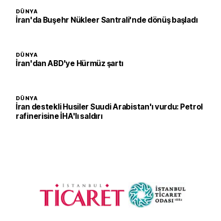
DÜNYA
İran'da Buşehr Nükleer Santrali'nde dönüş başladı
DÜNYA
İran'dan ABD'ye Hürmüz şartı
DÜNYA
İran destekli Husiler Suudi Arabistan'ı vurdu: Petrol
rafinerisine İHA'lı saldırı