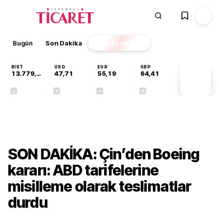
Bugün
Son Dakika
Finans
EKSTRA
BIST
USD
EUR
GBP
13.779,39
47,71
55,19
64,41
PİYASA
VERİLERİ
-0,14%
+0,18%
+0,32%
+0,38%
Dünya
SON DAKİKA: Çin’den Boeing
kararı: ABD tarifelerine
misilleme olarak teslimatlar
durdu