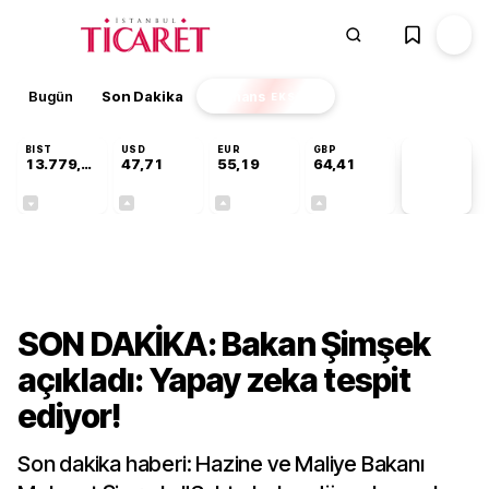
Bugün
Son Dakika
Finans
EKSTRA
BIST
USD
EUR
GBP
13.779,39
47,71
55,19
64,41
PİYASA
VERİLERİ
-0,14%
+0,18%
+0,32%
+0,38%
Ekonomi
SON DAKİKA: Bakan Şimşek
açıkladı: Yapay zeka tespit
ediyor!
Son dakika haberi: Hazine ve Maliye Bakanı