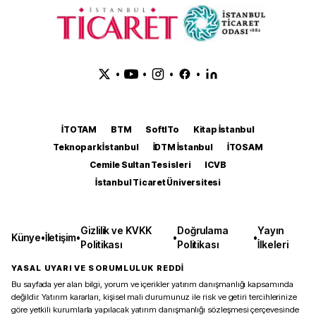
•
•
•
•
İTOTAM
BTM
SoftITo
Kitap İstanbul
Teknopark İstanbul
İDTM İstanbul
İTOSAM
Cemile Sultan Tesisleri
ICVB
İstanbul Ticaret Üniversitesi
Gizlilik ve KVKK
Doğrulama
Yayın
Künye
•
İletişim
•
•
•
Politikası
Politikası
İlkeleri
YASAL UYARI VE SORUMLULUK REDDİ
Bu sayfada yer alan bilgi, yorum ve içerikler yatırım danışmanlığı kapsamında
değildir. Yatırım kararları, kişisel mali durumunuz ile risk ve getiri tercihlerinize
göre yetkili kurumlarla yapılacak yatırım danışmanlığı sözleşmesi çerçevesinde