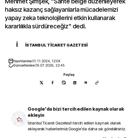
Mehmet Şimşek, "Sahte belge düzenleyerek
haksız kazanç sağlayanlarla mücadelemizi
yapay zeka teknolojilerini etkin kullanarak
kararlılıkla sürdüreceğiz" dedi.
İ
İSTANBUL TICARET GAZETESI
Yayınlanma
01.11.2024, 12:04
Güncellenme
05.07.2026, 22:45
Paylaş
N
Google'da bizi tercih edilen kaynak olarak
ekleyin
İstanbul Ticaret Gazetesi
'i tercih edilen kaynak olarak
ekleyerek haberlerimizi Google'da daha sık görebilirsiniz.