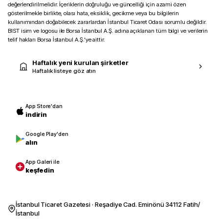
değerlendirilmelidir. İçeriklerin doğruluğu ve güncelliği için azami özen
gösterilmekle birlikte, olası hata, eksiklik, gecikme veya bu bilgilerin
kullanımından doğabilecek zararlardan İstanbul Ticaret Odası sorumlu değildir.
BIST isim ve logosu ile Borsa İstanbul A.Ş. adına açıklanan tüm bilgi ve verilerin
telif hakları Borsa İstanbul A.Ş.’ye aittir.
Haftalık yeni kurulan şirketler
Haftalık listeye göz atın
App Store'dan
indirin
Google Play'den
alın
App Galeri ile
keşfedin
İstanbul Ticaret Gazetesi · Reşadiye Cad. Eminönü 34112 Fatih/
İstanbul