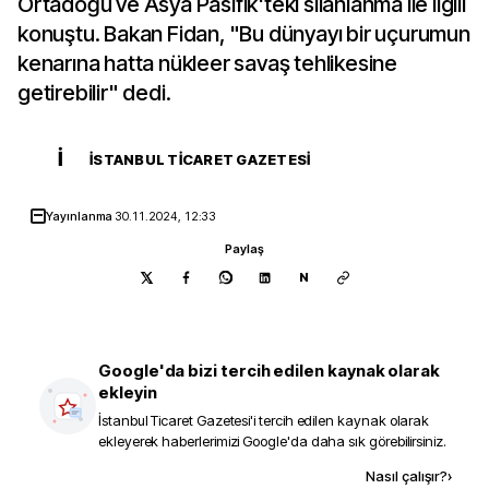
Ortadoğu ve Asya Pasifik'teki silahlanma ile ilgili
konuştu. Bakan Fidan, "Bu dünyayı bir uçurumun
kenarına hatta nükleer savaş tehlikesine
getirebilir" dedi.
İ
İSTANBUL TICARET GAZETESI
Yayınlanma
30.11.2024, 12:33
Paylaş
N
Google'da bizi tercih edilen kaynak olarak
ekleyin
İstanbul Ticaret Gazetesi
'i tercih edilen kaynak olarak
ekleyerek haberlerimizi Google'da daha sık görebilirsiniz.
Kaynak ekle
Nasıl çalışır?
›