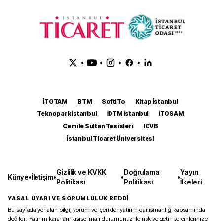
•
•
•
•
İTOTAM
BTM
SoftITo
Kitap İstanbul
Teknopark İstanbul
İDTM İstanbul
İTOSAM
Cemile Sultan Tesisleri
ICVB
İstanbul Ticaret Üniversitesi
Gizlilik ve KVKK
Doğrulama
Yayın
Künye
•
İletişim
•
•
•
Politikası
Politikası
İlkeleri
YASAL UYARI VE SORUMLULUK REDDİ
Bu sayfada yer alan bilgi, yorum ve içerikler yatırım danışmanlığı kapsamında
değildir. Yatırım kararları, kişisel mali durumunuz ile risk ve getiri tercihlerinize