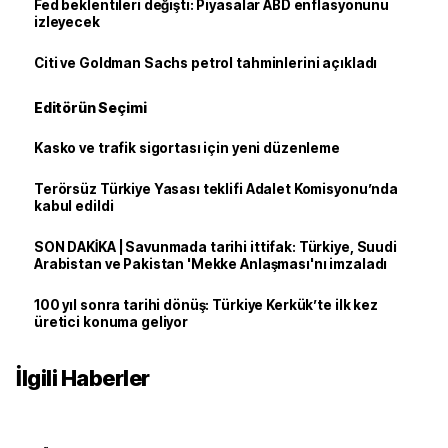
Fed beklentileri değişti: Piyasalar ABD enflasyonunu
izleyecek
Citi ve Goldman Sachs petrol tahminlerini açıkladı
Editörün Seçimi
Kasko ve trafik sigortası için yeni düzenleme
Terörsüz Türkiye Yasası teklifi Adalet Komisyonu’nda
kabul edildi
SON DAKİKA | Savunmada tarihi ittifak: Türkiye, Suudi
Arabistan ve Pakistan 'Mekke Anlaşması'nı imzaladı
100 yıl sonra tarihi dönüş: Türkiye Kerkük’te ilk kez
üretici konuma geliyor
İlgili Haberler