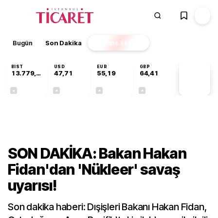
Bugün
Son Dakika
Finans
EKSTRA
BIST
USD
EUR
GBP
13.779,39
47,71
55,19
64,41
PİYASA
VERİLERİ
-0,14%
+0,18%
+0,32%
+0,38%
Gündem
SON DAKİKA: Bakan Hakan
Fidan'dan 'Nükleer' savaş
uyarısı!
Son dakika haberi: Dışişleri Bakanı Hakan Fidan,