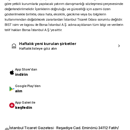
göre yetkili kurumlarla yapılacak yatırım danışmanlığı sözleşmesi çerçevesinde
değerlendirilmelidir. İçeriklerin doğruluğu ve güncelliği için azami özen
gösterilmekle birlikte, olası hata, eksiklik, gecikme veya bu bilgilerin
kullanımından doğabilecek zararlardan İstanbul Ticaret Odası sorumlu değildir.
BIST isim ve logosu ile Borsa İstanbul A.Ş. adına açıklanan tüm bilgi ve verilerin
telif hakları Borsa İstanbul A.Ş.’ye aittir.
Haftalık yeni kurulan şirketler
Haftalık listeye göz atın
App Store'dan
indirin
Google Play'den
alın
App Galeri ile
keşfedin
İstanbul Ticaret Gazetesi · Reşadiye Cad. Eminönü 34112 Fatih/