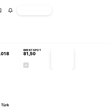
ÜYE
CANLI BORSA
Girişi
omisyonu’nda kabul edildi
KOSGEB’den temiz enerji ve iklim teknolojilerine
BRENTSPOT
.018
81,50
PİYASA
VERİLERİ
-0,22%
-1,55%
+0,00
-1,28
r Türk