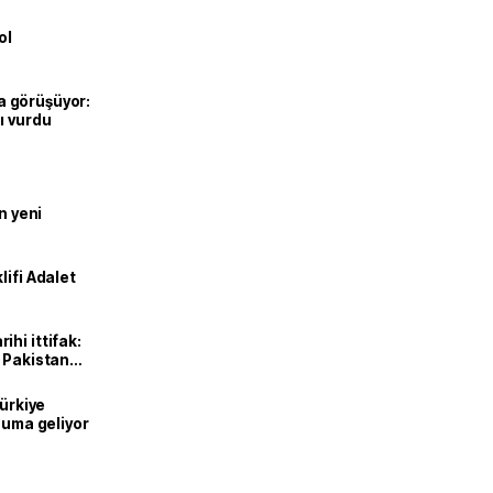
ol
’la görüşüyor:
ı vurdu
n yeni
lifi Adalet
hi ittifak:
e Pakistan
dı
Türkiye
onuma geliyor