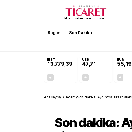
Ekonomiden haberiniz var!
Bugün
Son Dakika
Finans
EKST
SON DAKİKA
KOSGEB’den temiz enerji ve iklim tekn
BIST
USD
EUR
13.779,39
47,71
55,19
-0,14%
+0,18%
-19,42
0,09
Anasayfa
/
Gündem
/
Son dakika: Aydın'da ziraat alan
Son dakika: A