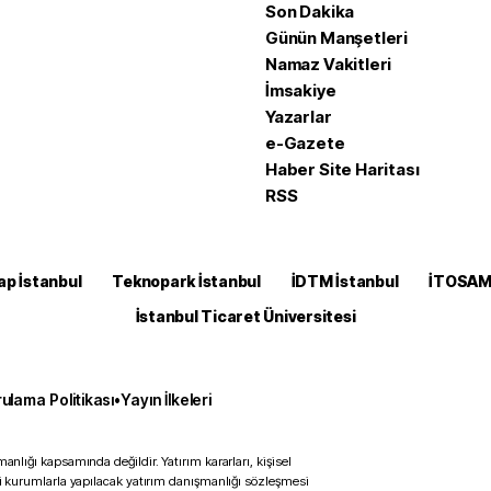
Son Dakika
Günün Manşetleri
Namaz Vakitleri
İmsakiye
Yazarlar
e-Gazete
Haber Site Haritası
RSS
ap İstanbul
Teknopark İstanbul
İDTM İstanbul
İTOSA
İstanbul Ticaret Üniversitesi
ulama Politikası
•
Yayın İlkeleri
anlığı kapsamında değildir. Yatırım kararları, kişisel
ili kurumlarla yapılacak yatırım danışmanlığı sözleşmesi