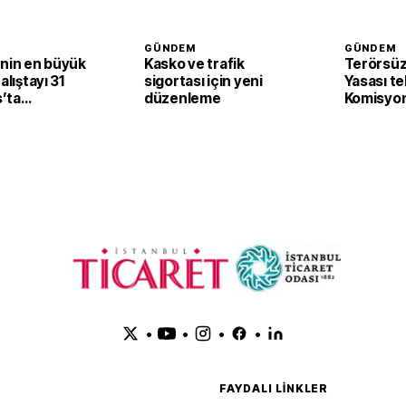
GÜNDEM
GÜNDEM
’nin en büyük
Kasko ve trafik
Terörsüz
alıştayı 31
sigortası için yeni
Yasası te
’ta
düzenleme
Komisyon
cak
edildi
•
•
•
•
FAYDALI LINKLER