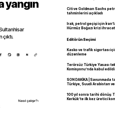
da yangın
Citi ve Goldman Sachs petr
tahminlerini açıkladı
Irak, petrol geçişi için İran
Hürmüz Boğazı krizi ihracat
 Sultanhisar
 çıktı.
Editörün Seçimi
Kasko ve trafik sigortası içi
düzenleme
N
Terörsüz Türkiye Yasası tek
Komisyonu’nda kabul edildi
SON DAKİKA | Savunmada tari
Türkiye, Suudi Arabistan v
'Mekke Anlaşması'nı imzala
Kaynak ekle
100 yıl sonra tarihi dönüş: 
Kerkük’te ilk kez üretici k
Nasıl çalışır?
›
k