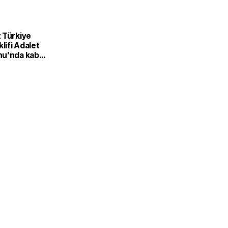
 Türkiye
klifi Adalet
u’nda kabul