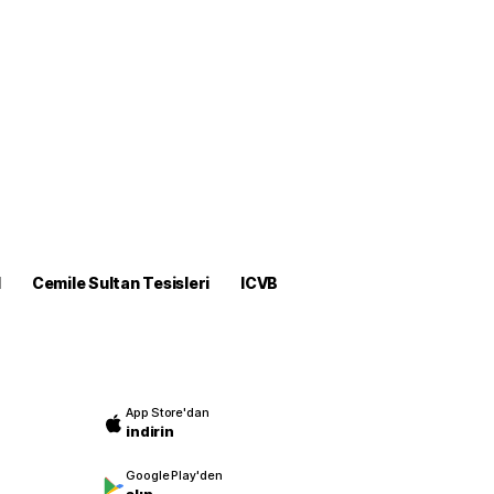
M
Cemile Sultan Tesisleri
ICVB
App Store'dan
indirin
Google Play'den