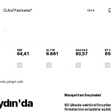
Ara
"
Faiz kararı
"
Ctrl K
RA
olojilerine yeni destek programı
Terörsüz Türkiye Yasası teklifi Adalet K
GBP
ALTIN
XAGUSD
BTC
64,41
6.661
63,57
65
+0,32%
+0,38%
+2,59%
+3,37%
0,18
0,24
167,96
2,07
ında yangın çıktı
Manşetten Seçmeler
ydın'da
80 ülkede sektörel fırsatla
firmalarının erişimine açıldı