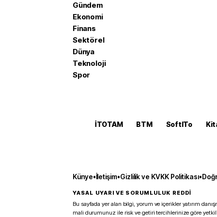
Gündem
Ekonomi
Finans
Sektörel
Dünya
Teknoloji
Spor
İTOTAM
BTM
SoftITo
Kit
Künye
•
İletişim
•
Gizlilik ve KVKK Politikası
•
Doğr
YASAL UYARI VE SORUMLULUK REDDİ
Bu sayfada yer alan bilgi, yorum ve içerikler yatırım danışm
mali durumunuz ile risk ve getiri tercihlerinize göre yetk