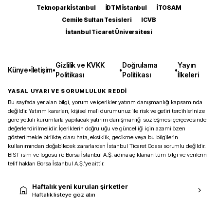
Teknopark İstanbul
İDTM İstanbul
İTOSAM
Cemile Sultan Tesisleri
ICVB
İstanbul Ticaret Üniversitesi
Gizlilik ve KVKK
Doğrulama
Yayın
Künye
•
İletişim
•
•
•
Politikası
Politikası
İlkeleri
YASAL UYARI VE SORUMLULUK REDDİ
Bu sayfada yer alan bilgi, yorum ve içerikler yatırım danışmanlığı kapsamında
değildir. Yatırım kararları, kişisel mali durumunuz ile risk ve getiri tercihlerinize
göre yetkili kurumlarla yapılacak yatırım danışmanlığı sözleşmesi çerçevesinde
değerlendirilmelidir. İçeriklerin doğruluğu ve güncelliği için azami özen
gösterilmekle birlikte, olası hata, eksiklik, gecikme veya bu bilgilerin
kullanımından doğabilecek zararlardan İstanbul Ticaret Odası sorumlu değildir.
BIST isim ve logosu ile Borsa İstanbul A.Ş. adına açıklanan tüm bilgi ve verilerin
telif hakları Borsa İstanbul A.Ş.’ye aittir.
Haftalık yeni kurulan şirketler
Haftalık listeye göz atın