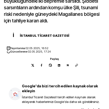
büyüklüğündeki iki depremle sarsıldı. Şiddetli
sarsıntıların ardından komşu ülke Şili, tsunami
riski nedeniyle güneydeki Magallanes bölgesi
için tahliye kararı aldı.
İ
İSTANBUL TICARET GAZETESI
Yayınlanma
02.05.2025, 16:52
Güncellenme
02.05.2025, 17:24
Paylaş
N
Google'da bizi tercih edilen kaynak olarak
ekleyin
İstanbul Ticaret Gazetesi
'i tercih edilen kaynak olarak
ekleyerek haberlerimizi Google'da daha sık görebilirsiniz.