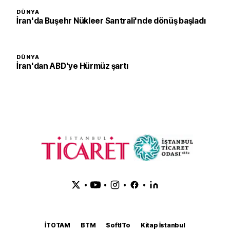
DÜNYA
İran'da Buşehr Nükleer Santrali'nde dönüş başladı
DÜNYA
İran'dan ABD'ye Hürmüz şartı
•
•
•
•
İTOTAM
BTM
SoftITo
Kitap İstanbul