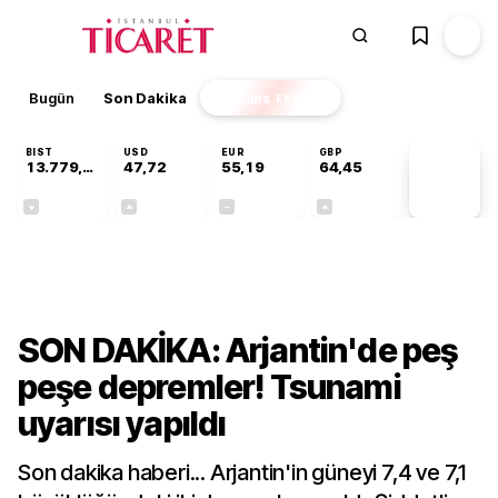
Bugün
Son Dakika
Finans
EKSTRA
BIST
USD
EUR
GBP
13.779,39
47,72
55,19
64,45
PİYASA
VERİLERİ
-0,14%
+0,02%
+0,00%
+0,06%
Dünya
SON DAKİKA: Arjantin'de peş
peşe depremler! Tsunami
uyarısı yapıldı
Son dakika haberi... Arjantin'in güneyi 7,4 ve 7,1