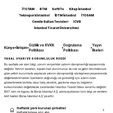
İTOTAM
BTM
SoftITo
Kitap İstanbul
Teknopark İstanbul
İDTM İstanbul
İTOSAM
Cemile Sultan Tesisleri
ICVB
İstanbul Ticaret Üniversitesi
Gizlilik ve KVKK
Doğrulama
Yayın
Künye
•
İletişim
•
•
•
Politikası
Politikası
İlkeleri
YASAL UYARI VE SORUMLULUK REDDİ
Bu sayfada yer alan bilgi, yorum ve içerikler yatırım danışmanlığı kapsamında
değildir. Yatırım kararları, kişisel mali durumunuz ile risk ve getiri tercihlerinize
göre yetkili kurumlarla yapılacak yatırım danışmanlığı sözleşmesi çerçevesinde
değerlendirilmelidir. İçeriklerin doğruluğu ve güncelliği için azami özen
gösterilmekle birlikte, olası hata, eksiklik, gecikme veya bu bilgilerin
kullanımından doğabilecek zararlardan İstanbul Ticaret Odası sorumlu değildir.
BIST isim ve logosu ile Borsa İstanbul A.Ş. adına açıklanan tüm bilgi ve verilerin
telif hakları Borsa İstanbul A.Ş.’ye aittir.
Haftalık yeni kurulan şirketler
Haftalık listeye göz atın