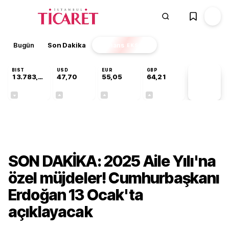
Bugün
Son Dakika
Finans
EKSTRA
BIST
USD
EUR
GBP
13.783,99
47,70
55,05
64,21
PİYASA
VERİLERİ
-0,11%
+0,17%
+0,06%
+0,06%
Gündem
SON DAKİKA: 2025 Aile Yılı'na
özel müjdeler! Cumhurbaşkanı
Erdoğan 13 Ocak'ta
açıklayacak