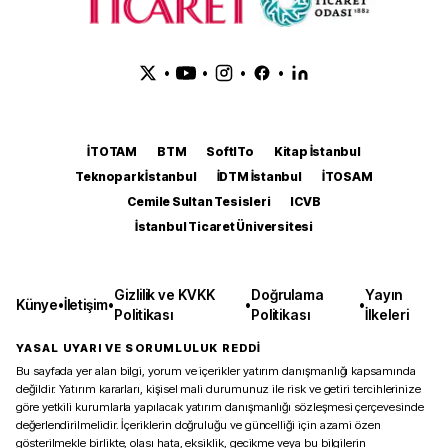
•
•
•
•
İTOTAM
BTM
SoftITo
Kitap İstanbul
Teknopark İstanbul
İDTM İstanbul
İTOSAM
Cemile Sultan Tesisleri
ICVB
İstanbul Ticaret Üniversitesi
Gizlilik ve KVKK
Doğrulama
Yayın
Künye
•
İletişim
•
•
•
Politikası
Politikası
İlkeleri
YASAL UYARI VE SORUMLULUK REDDİ
Bu sayfada yer alan bilgi, yorum ve içerikler yatırım danışmanlığı kapsamında
değildir. Yatırım kararları, kişisel mali durumunuz ile risk ve getiri tercihlerinize
göre yetkili kurumlarla yapılacak yatırım danışmanlığı sözleşmesi çerçevesinde
değerlendirilmelidir. İçeriklerin doğruluğu ve güncelliği için azami özen
gösterilmekle birlikte, olası hata, eksiklik, gecikme veya bu bilgilerin