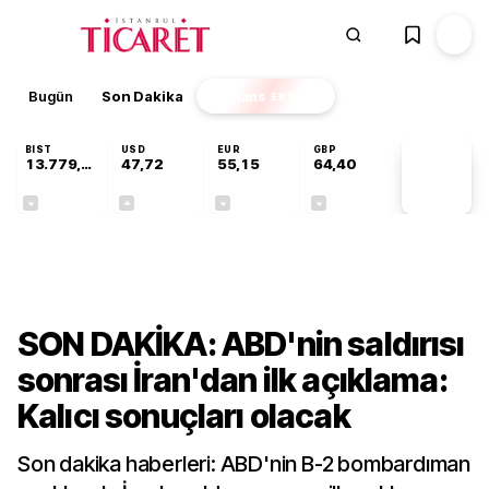
Bugün
Son Dakika
Finans
EKSTRA
BIST
USD
EUR
GBP
13.779,39
47,72
55,15
64,40
PİYASA
VERİLERİ
-0,14%
+0,01%
-0,07%
-0,02%
Dünya
SON DAKİKA: ABD'nin saldırısı
sonrası İran'dan ilk açıklama:
Kalıcı sonuçları olacak
Son dakika haberleri: ABD'nin B-2 bombardıman