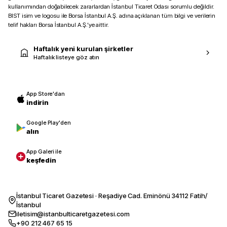
kullanımından doğabilecek zararlardan İstanbul Ticaret Odası sorumlu değildir.
BIST isim ve logosu ile Borsa İstanbul A.Ş. adına açıklanan tüm bilgi ve verilerin
telif hakları Borsa İstanbul A.Ş.’ye aittir.
Haftalık yeni kurulan şirketler
Haftalık listeye göz atın
App Store'dan
indirin
Google Play'den
alın
App Galeri ile
keşfedin
İstanbul Ticaret Gazetesi · Reşadiye Cad. Eminönü 34112 Fatih/
İstanbul
iletisim@istanbulticaretgazetesi.com
+90 212 467 65 15