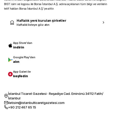
BIST isim ve logosu ile Borsa İstanbul A.Ş. adına açıklanan tüm bilgi ve verilerin
telif hakları Borsa İstanbul A.Ş.’ye aittir.
Haftalık yeni kurulan şirketler
Haftalık listeye göz atın
App Store'dan
indirin
Google Play'den
alın
App Galeri ile
keşfedin
İstanbul Ticaret Gazetesi · Reşadiye Cad. Eminönü 34112 Fatih/
İstanbul
iletisim@istanbulticaretgazetesi.com
+90 212 467 65 15