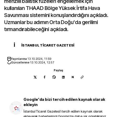
menzilli balistik füzeleri engellemek için
kullanılan THAAD Bölge Yüksek İrtifa Hava
Savunması sistemini konuşlandırdığını açıkladı.
Uzmanlar bu adımın Orta Doğu'da gerilimi
tırmandırabileceğini açıkladı.
İ
İSTANBUL TICARET GAZETESI
Yayınlanma
13.10.2024, 11:59
Güncellenme
13.10.2024, 12:57
Paylaş
N
Google'da bizi tercih edilen kaynak olarak
ekleyin
İstanbul Ticaret Gazetesi
'i tercih edilen kaynak olarak
ekleyerek haberlerimizi Google'da daha sık görebilirsiniz.