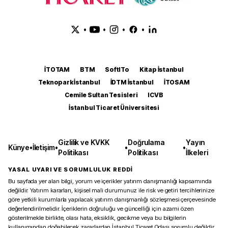
•
•
•
•
İTOTAM
BTM
SoftITo
Kitap İstanbul
Teknopark İstanbul
İDTM İstanbul
İTOSAM
Cemile Sultan Tesisleri
ICVB
İstanbul Ticaret Üniversitesi
Gizlilik ve KVKK
Doğrulama
Yayın
Künye
•
İletişim
•
•
•
Politikası
Politikası
İlkeleri
YASAL UYARI VE SORUMLULUK REDDİ
Bu sayfada yer alan bilgi, yorum ve içerikler yatırım danışmanlığı kapsamında
değildir. Yatırım kararları, kişisel mali durumunuz ile risk ve getiri tercihlerinize
göre yetkili kurumlarla yapılacak yatırım danışmanlığı sözleşmesi çerçevesinde
değerlendirilmelidir. İçeriklerin doğruluğu ve güncelliği için azami özen
gösterilmekle birlikte, olası hata, eksiklik, gecikme veya bu bilgilerin
kullanımından doğabilecek zararlardan İstanbul Ticaret Odası sorumlu değildir.