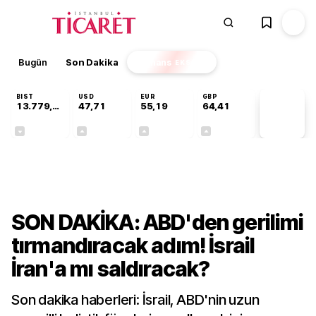
Bugün
Son Dakika
Finans
EKSTRA
BIST
USD
EUR
GBP
13.779,39
47,71
55,19
64,41
PİYASA
VERİLERİ
-0,14%
+0,18%
+0,32%
+0,38%
Dünya
SON DAKİKA: ABD'den gerilimi
tırmandıracak adım! İsrail
İran'a mı saldıracak?
Son dakika haberleri: İsrail, ABD'nin uzun