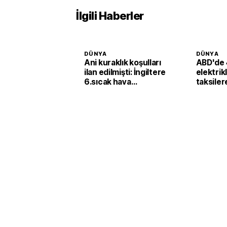
İlgili Haberler
DÜNYA
DÜNYA
Ani kuraklık koşulları
ABD'de 
ilan edilmişti: İngiltere
elektrik
6.sıcak hava
taksiler
dalgasının etkisine
yatırımı
girecek