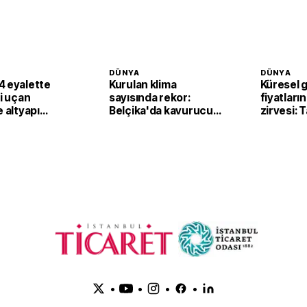
DÜNYA
DÜNYA
4 eyalette
Kurulan klima
Küresel 
li uçan
sayısında rekor:
fiyatların
e altyapı
Belçika'da kavurucu
zirvesi: 
sıcaklar klima
fiyatları
satışlarını artırdı
yukarı ta
•
•
•
•