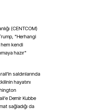
anlığı (CENTCOM)
 Trump, "Herhangi
 hem kendi
unmaya hazır"
rail’in saldırılarında
kilinin hayatını
shington
ail’e Demir Kubbe
mat sağladığı da