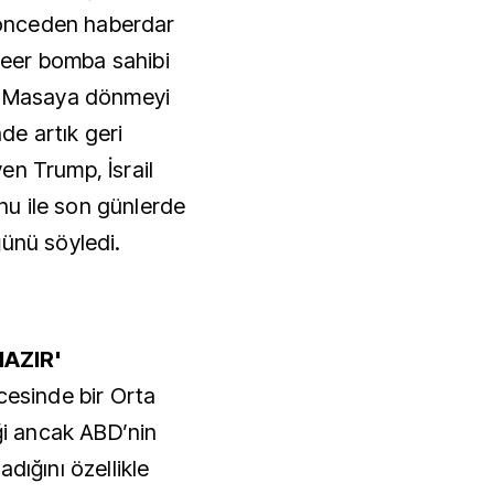
n önceden haberdar
kleer bomba sahibi
z. Masaya dönmeyi
e artık geri
en Trump, İsrail
u ile son günlerde
ğünü söyledi.
HAZIR'
cesinde bir Orta
iği ancak ABD’nin
dığını özellikle