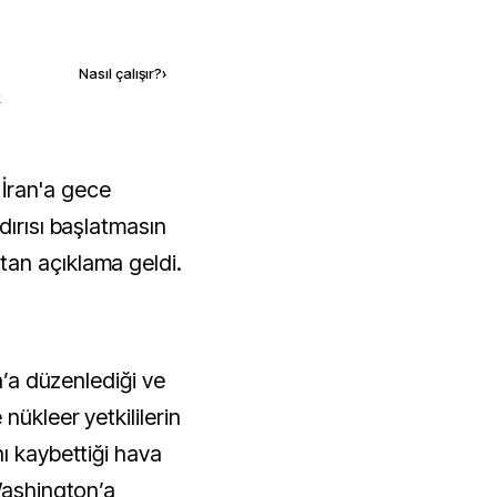
Kaynak ekle
Nasıl çalışır?
›
k
dırısı başlatmasın
an açıklama geldi.
an’a düzenlediği ve
nükleer yetkililerin
ı kaybettiği hava
Washington’a