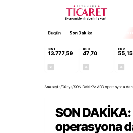
Ekonomiden haberiniz var!
Bugün
Son Dakika
Finans
EKST
BIST
USD
EUR
13.777,59
47,70
55,15
-0,15%
+0,17%
-21,22
0,08
Anasayfa
/
Dünya
/
SON DAKİKA: ABD operasyona dahil 
SON DAKİKA:
operasyona d