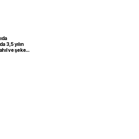
gıda
da 3,5 yılın
Tahıl ve şeker
 endeksi
şıdı