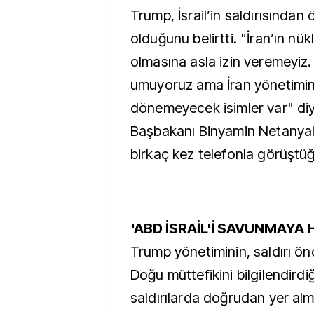
Trump, İsrail’in saldırısında
olduğunu belirtti. "İran’ın nü
olmasına asla izin veremeyi
umuyoruz ama İran yönetimind
dönemeyecek isimler var" diy
Başbakanı Binyamin Netanyah
birkaç kez telefonla görüştü
'ABD İSRAİL'İ SAVUNMAYA 
Trump yönetiminin, saldırı ön
Doğu müttefikini bilgilendird
saldırılarda doğrudan yer alma