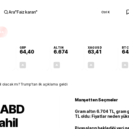
Ara
"
Faiz kararı
"
Ctrl K
RA
GBP
ALTIN
XAGUSD
BTC
64,40
6.674
63,41
64
+0,26%
+0,35%
+2,79%
+3,11%
0,14
0,22
181,30
1,91
olacak mı? Trump'tan ilk açıklama geldi
Manşetten Seçmeler
 ABD
Gram altın 6.704 TL, gram
TL oldu: Fiyatlar neden yük
ahil
Piyasaların beklediği veri g