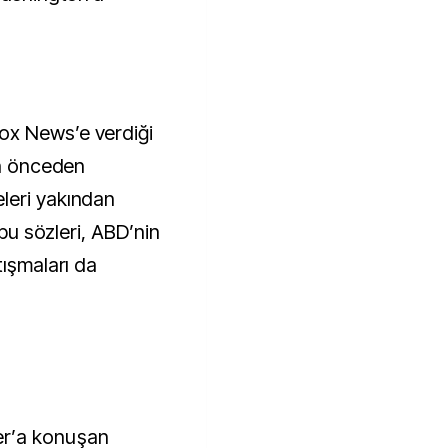
ox News’e verdiği
an önceden
leri yakından
 bu sözleri, ABD’nin
tışmaları da
er’a konuşan