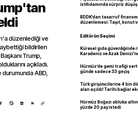
rump'tan
istihdamında sürpriz düşüş
eldi
BDDK’dan tasarruf finans
düzenlemesi: Taşıt, konut v
limitler değişti
Editörün Seçimi
ran'a düzenlediği ve
aybettiği bildirilen
Küresel gıda güvenliğinde r
Karadeniz ve Azak Denizi'nd
D Başkanı Trump,
trafiği sekteye uğradı
duklarını açıkladı.
Hürmüz’de gemi trafiği sert
günde sadece 33 geçiş
me durumunda ABD,
Türk girişimcilerine 4 bin 
alan açıldı! Tarihi bağlar 
ortaklığa dönüşüyor
Hürmüz Boğazı abluka altı
N
yüzde 20 pay istedi