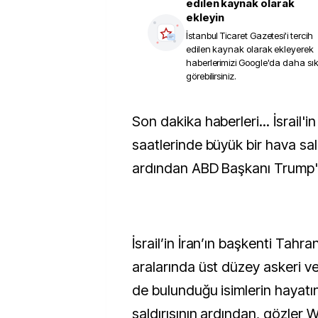
edilen kaynak olarak
ekleyin
İstanbul Ticaret Gazetesi
'i tercih
edilen kaynak olarak ekleyerek
haberlerimizi Google'da daha sı
görebilirsiniz.
Son dakika haberleri... İsrail'in İran'a gece
saatlerinde büyük bir hava sal
ardından ABD Başkanı Trump't
İsrail’in İran’ın başkenti Tahr
aralarında üst düzey askeri ve 
de bulunduğu isimlerin hayatın
saldırısının ardından, gözler 