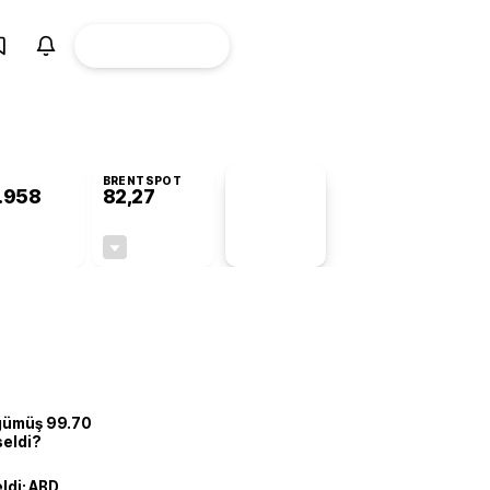
ÜYE
CANLI BORSA
Girişi
BRENTSPOT
.958
82,27
PİYASA
VERİLERİ
+0,28%
-0,62%
+0,00
-0,51
 gümüş 99.70
seldi?
eldi: ABD