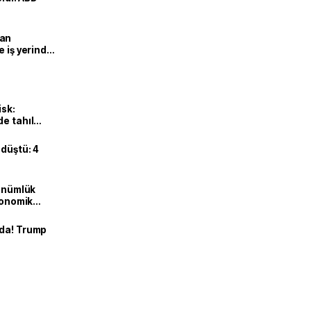
man
e iş yerinde
isk:
e tahıl
 düştü: 4
dönümlük
ekonomik
nda! Trump