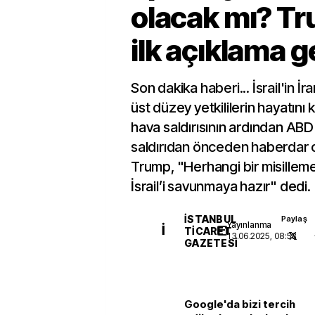
olacak mı? T
ilk açıklama g
Son dakika haberi... İsrail'in İ
üst düzey yetkililerin hayatını k
hava saldırısının ardından AB
saldırıdan önceden haberdar ol
Trump, "Herhangi bir misille
İsrail’i savunmaya hazır" dedi.
İSTANBUL
Paylaş
Yayınlanma
İ
TICARET
13.06.2025, 08:53
GAZETESI
Google'da bizi tercih