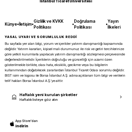
İstanbul Ticaret Üniversitesi
Gizlilik ve KVKK
Doğrulama
Yayın
Künye
•
İletişim
•
•
•
Politikası
Politikası
İlkeleri
YASAL UYARI VE SORUMLULUK REDDİ
Bu sayfada yer alan bilgi, yorum ve içerikler yatırım danışmanlığı kapsamında
değildir. Yatırım kararları, kişisel mali durumunuz ile risk ve getiri tercihlerinize
göre yetkili kurumlarla yapılacak yatırım danışmanlığı sözleşmesi çerçevesinde
değerlendirilmelidir. İçeriklerin doğruluğu ve güncelliği için azami özen
gösterilmekle birlikte, olası hata, eksiklik, gecikme veya bu bilgilerin
kullanımından doğabilecek zararlardan İstanbul Ticaret Odası sorumlu değildir.
BIST isim ve logosu ile Borsa İstanbul A.Ş. adına açıklanan tüm bilgi ve verilerin
telif hakları Borsa İstanbul A.Ş.’ye aittir.
Haftalık yeni kurulan şirketler
Haftalık listeye göz atın
App Store'dan
indirin