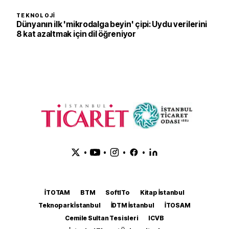
TEKNOLOJI
Dünyanın ilk 'mikrodalga beyin' çipi: Uydu verilerini
8 kat azaltmak için dil öğreniyor
•
•
•
•
İTOTAM
BTM
SoftITo
Kitap İstanbul
Teknopark İstanbul
İDTM İstanbul
İTOSAM
Cemile Sultan Tesisleri
ICVB