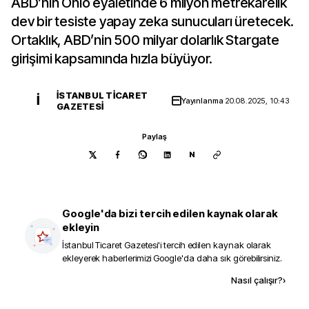
ABD’nin Ohio eyaletinde 6 milyon metrekarelik
dev bir tesiste yapay zeka sunucuları üretecek.
Ortaklık, ABD’nin 500 milyar dolarlık Stargate
girişimi kapsamında hızla büyüyor.
İSTANBUL TICARET
İ
Yayınlanma
20.08.2025, 10:43
GAZETESI
Paylaş
N
Google'da bizi tercih edilen kaynak olarak
ekleyin
İstanbul Ticaret Gazetesi
'i tercih edilen kaynak olarak
ekleyerek haberlerimizi Google'da daha sık görebilirsiniz.
Kaynak ekle
Nasıl çalışır?
›