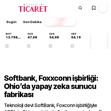
Bugün
Son Dakika
Finans
EKSTRA
BIST
USD
EUR
GBP
13.798,82
47,68
54,98
64,19
PİYASA
VERİLERİ
+0,70%
+0,11%
-0,06%
+0,03%
Teknoloji
Softbank, Foxxconn işbirliği:
Ohio’da yapay zeka sunucu
fabrikası
Teknoloji devi SoftBank, Foxconn işbirliğiyle