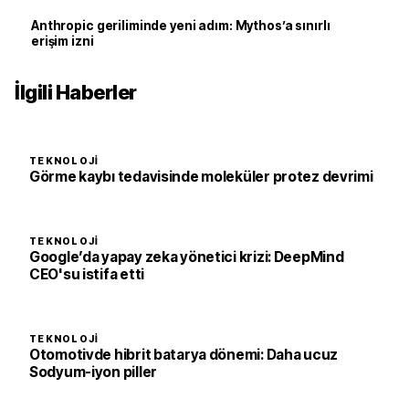
Anthropic geriliminde yeni adım: Mythos’a sınırlı
erişim izni
İlgili Haberler
TEKNOLOJI
Görme kaybı tedavisinde moleküler protez devrimi
TEKNOLOJI
Google’da yapay zeka yönetici krizi: DeepMind
CEO'su istifa etti
TEKNOLOJI
Otomotivde hibrit batarya dönemi: Daha ucuz
Sodyum-iyon piller