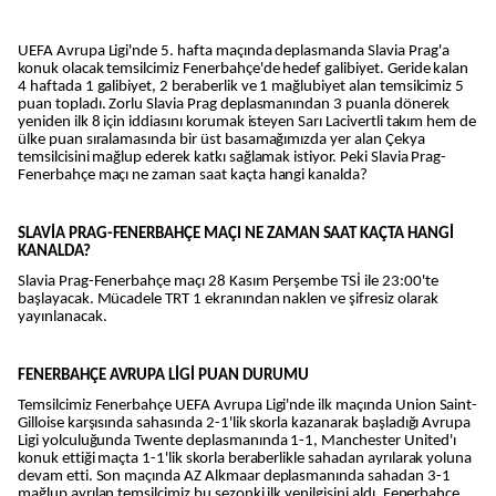
UEFA Avrupa Ligi'nde 5. hafta maçında deplasmanda Slavia Prag'a
konuk olacak temsilcimiz Fenerbahçe'de hedef galibiyet. Geride kalan
4 haftada 1 galibiyet, 2 beraberlik ve 1 mağlubiyet alan temsilcimiz 5
puan topladı. Zorlu Slavia Prag deplasmanından 3 puanla dönerek
yeniden ilk 8 için iddiasını korumak isteyen Sarı Lacivertli takım hem de
ülke puan sıralamasında bir üst basamağımızda yer alan Çekya
temsilcisini mağlup ederek katkı sağlamak istiyor. Peki Slavia Prag-
Fenerbahçe maçı ne zaman saat kaçta hangi kanalda?
SLAVİA PRAG-FENERBAHÇE MAÇI NE ZAMAN SAAT KAÇTA HANGİ
KANALDA?
Slavia Prag-Fenerbahçe maçı 28 Kasım Perşembe TSİ ile 23:00'te
başlayacak. Mücadele TRT 1 ekranından naklen ve şifresiz olarak
yayınlanacak.
FENERBAHÇE AVRUPA LİGİ PUAN DURUMU
Temsilcimiz Fenerbahçe UEFA Avrupa Ligi'nde ilk maçında Union Saint-
Gilloise karşısında sahasında 2-1'lik skorla kazanarak başladığı Avrupa
Ligi yolculuğunda Twente deplasmanında 1-1, Manchester United'ı
konuk ettiği maçta 1-1'lik skorla beraberlikle sahadan ayrılarak yoluna
devam etti. Son maçında AZ Alkmaar deplasmanında sahadan 3-1
mağlup ayrılan temsilcimiz bu sezonki ilk yenilgisini aldı. Fenerbahçe