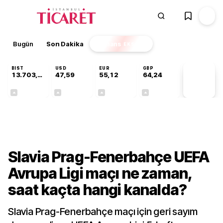
Bugün
Son Dakika
Finans
EKSTRA
BIST
USD
EUR
GBP
13.703,13
47,59
55,12
64,24
PİYASA
VERİLERİ
+0,11%
+0,04%
+0,19%
+0,22%
Gündem
Slavia Prag-Fenerbahçe UEFA
Avrupa Ligi maçı ne zaman,
saat kaçta hangi kanalda?
Slavia Prag-Fenerbahçe maçı için geri sayım