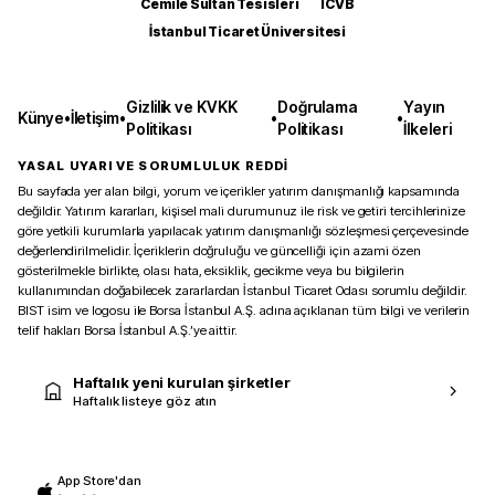
Cemile Sultan Tesisleri
ICVB
İstanbul Ticaret Üniversitesi
Gizlilik ve KVKK
Doğrulama
Yayın
Künye
•
İletişim
•
•
•
Politikası
Politikası
İlkeleri
YASAL UYARI VE SORUMLULUK REDDİ
Bu sayfada yer alan bilgi, yorum ve içerikler yatırım danışmanlığı kapsamında
değildir. Yatırım kararları, kişisel mali durumunuz ile risk ve getiri tercihlerinize
göre yetkili kurumlarla yapılacak yatırım danışmanlığı sözleşmesi çerçevesinde
değerlendirilmelidir. İçeriklerin doğruluğu ve güncelliği için azami özen
gösterilmekle birlikte, olası hata, eksiklik, gecikme veya bu bilgilerin
kullanımından doğabilecek zararlardan İstanbul Ticaret Odası sorumlu değildir.
BIST isim ve logosu ile Borsa İstanbul A.Ş. adına açıklanan tüm bilgi ve verilerin
telif hakları Borsa İstanbul A.Ş.’ye aittir.
Haftalık yeni kurulan şirketler
Haftalık listeye göz atın
App Store'dan