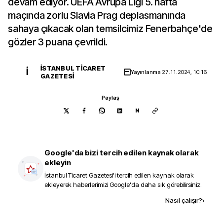
devam ediyor. UEFA Avrupa Ligi 5. hafta
maçında zorlu Slavia Prag deplasmanında
sahaya çıkacak olan temsilcimiz Fenerbahçe'de
gözler 3 puana çevrildi.
İSTANBUL TICARET
İ
Yayınlanma
27.11.2024, 10:16
GAZETESI
Paylaş
N
Google'da bizi tercih edilen kaynak olarak
ekleyin
İstanbul Ticaret Gazetesi
'i tercih edilen kaynak olarak
ekleyerek haberlerimizi Google'da daha sık görebilirsiniz.
Kaynak ekle
Nasıl çalışır?
›