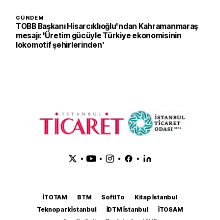
GÜNDEM
TOBB Başkanı Hisarcıklıoğlu'ndan Kahramanmaraş
mesajı: 'Üretim gücüyle Türkiye ekonomisinin
lokomotif şehirlerinden'
•
•
•
•
İTOTAM
BTM
SoftITo
Kitap İstanbul
Teknopark İstanbul
İDTM İstanbul
İTOSAM