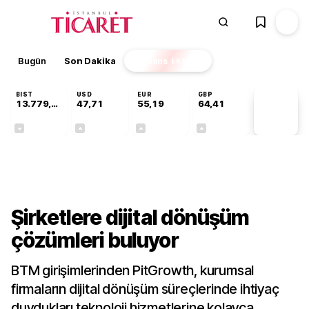
Bugün
Son Dakika
Finans
EKSTRA
BIST
USD
EUR
GBP
13.779,39
47,71
55,19
64,41
PİYASA
VERİLERİ
-0,14%
+0,18%
+0,32%
+0,38%
Teknoloji
Şirketlere dijital dönüşüm
çözümleri buluyor
BTM girişimlerinden PitGrowth, kurumsal
firmaların dijital dönüşüm süreçlerinde ihtiyaç
duydukları teknoloji hizmetlerine kolayca