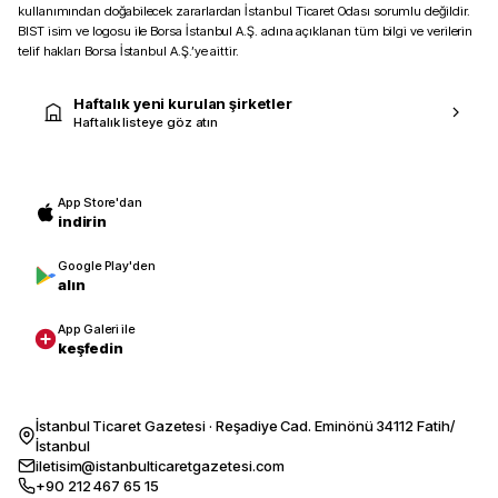
kullanımından doğabilecek zararlardan İstanbul Ticaret Odası sorumlu değildir.
BIST isim ve logosu ile Borsa İstanbul A.Ş. adına açıklanan tüm bilgi ve verilerin
telif hakları Borsa İstanbul A.Ş.’ye aittir.
Haftalık yeni kurulan şirketler
Haftalık listeye göz atın
App Store'dan
indirin
Google Play'den
alın
App Galeri ile
keşfedin
İstanbul Ticaret Gazetesi · Reşadiye Cad. Eminönü 34112 Fatih/
İstanbul
iletisim@istanbulticaretgazetesi.com
+90 212 467 65 15