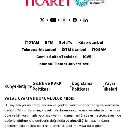
•
•
•
•
İTOTAM
BTM
SoftITo
Kitap İstanbul
Teknopark İstanbul
İDTM İstanbul
İTOSAM
Cemile Sultan Tesisleri
ICVB
İstanbul Ticaret Üniversitesi
Gizlilik ve KVKK
Doğrulama
Yayın
Künye
•
İletişim
•
•
•
Politikası
Politikası
İlkeleri
YASAL UYARI VE SORUMLULUK REDDİ
Bu sayfada yer alan bilgi, yorum ve içerikler yatırım danışmanlığı kapsamında
değildir. Yatırım kararları, kişisel mali durumunuz ile risk ve getiri tercihlerinize
göre yetkili kurumlarla yapılacak yatırım danışmanlığı sözleşmesi çerçevesinde
değerlendirilmelidir. İçeriklerin doğruluğu ve güncelliği için azami özen
gösterilmekle birlikte, olası hata, eksiklik, gecikme veya bu bilgilerin