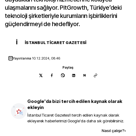
ulaşmalarını sağlıyor. PitGrowth, Türkiye’deki
teknoloji şirketleriyle kurumların işbirliklerini
güçlendirmeyi de hedefliyor.
İ
İSTANBUL TICARET GAZETESI
Yayınlanma
10.12.2024, 08:46
Paylaş
N
Google'da bizi tercih edilen kaynak olarak
ekleyin
İstanbul Ticaret Gazetesi
'i tercih edilen kaynak olarak
ekleyerek haberlerimizi Google'da daha sık görebilirsiniz.
Kaynak ekle
Nasıl çalışır?
›