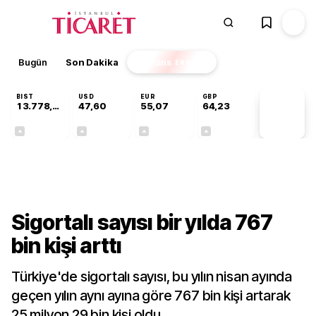
Bugün
Son Dakika
Finans
EKSTRA
BIST
USD
EUR
GBP
13.778,97
47,60
55,07
64,23
PİYASA
VERİLERİ
+0,55%
+0,06%
+0,11%
+0,21%
Gündem
Sigortalı sayısı bir yılda 767
bin kişi arttı
Türkiye'de sigortalı sayısı, bu yılın nisan ayında
geçen yılın aynı ayına göre 767 bin kişi artarak
25 milyon 29 bin kişi oldu.