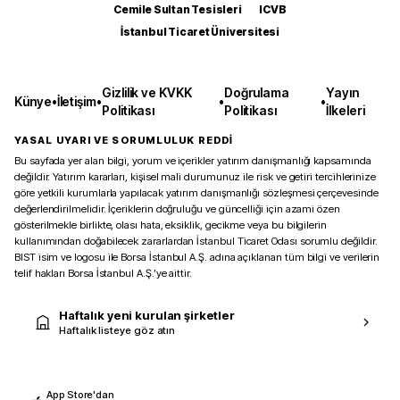
Cemile Sultan Tesisleri
ICVB
İstanbul Ticaret Üniversitesi
Gizlilik ve KVKK
Doğrulama
Yayın
Künye
•
İletişim
•
•
•
Politikası
Politikası
İlkeleri
YASAL UYARI VE SORUMLULUK REDDİ
Bu sayfada yer alan bilgi, yorum ve içerikler yatırım danışmanlığı kapsamında
değildir. Yatırım kararları, kişisel mali durumunuz ile risk ve getiri tercihlerinize
göre yetkili kurumlarla yapılacak yatırım danışmanlığı sözleşmesi çerçevesinde
değerlendirilmelidir. İçeriklerin doğruluğu ve güncelliği için azami özen
gösterilmekle birlikte, olası hata, eksiklik, gecikme veya bu bilgilerin
kullanımından doğabilecek zararlardan İstanbul Ticaret Odası sorumlu değildir.
BIST isim ve logosu ile Borsa İstanbul A.Ş. adına açıklanan tüm bilgi ve verilerin
telif hakları Borsa İstanbul A.Ş.’ye aittir.
Haftalık yeni kurulan şirketler
Haftalık listeye göz atın
App Store'dan