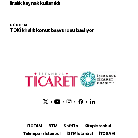
liralık kaynak kullanıldı
GÜNDEM
TOKİ kiralık konut başvurusu başlıyor
•
•
•
•
İTOTAM
BTM
SoftITo
Kitap İstanbul
Teknopark İstanbul
İDTM İstanbul
İTOSAM