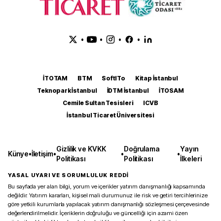
•
•
•
•
İTOTAM
BTM
SoftITo
Kitap İstanbul
Teknopark İstanbul
İDTM İstanbul
İTOSAM
Cemile Sultan Tesisleri
ICVB
İstanbul Ticaret Üniversitesi
Gizlilik ve KVKK
Doğrulama
Yayın
Künye
•
İletişim
•
•
•
Politikası
Politikası
İlkeleri
YASAL UYARI VE SORUMLULUK REDDİ
Bu sayfada yer alan bilgi, yorum ve içerikler yatırım danışmanlığı kapsamında
değildir. Yatırım kararları, kişisel mali durumunuz ile risk ve getiri tercihlerinize
göre yetkili kurumlarla yapılacak yatırım danışmanlığı sözleşmesi çerçevesinde
değerlendirilmelidir. İçeriklerin doğruluğu ve güncelliği için azami özen