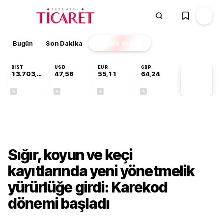
Bugün
Son Dakika
Finans
EKSTRA
BIST
USD
EUR
GBP
13.703,13
47,58
55,11
64,24
PİYASA
VERİLERİ
+0,11%
+0,02%
+0,18%
+0,22%
Sektörel
Sığır, koyun ve keçi
kayıtlarında yeni yönetmelik
yürürlüğe girdi: Karekod
dönemi başladı