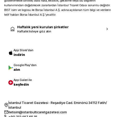
gösterilmekle birlikte, olası hata, eksiklik, gecikme veya bu bilgilerin
kullanımından doğabilecek zararlardan İstanbul Ticaret Odası sorumlu değildir.
BIST isim ve logosu ile Borsa İstanbul A.Ş. adına açıklanan tüm bilgi ve verilerin
telif hakları Borsa İstanbul A.Ş.’ye aittir.
Haftalık yeni kurulan şirketler
Haftalık listeye göz atın
App Store'dan
indirin
Google Play'den
alın
App Galeri ile
keşfedin
İstanbul Ticaret Gazetesi · Reşadiye Cad. Eminönü 34112 Fatih/
İstanbul
iletisim@istanbulticaretgazetesi.com
+90 212 467 65 15