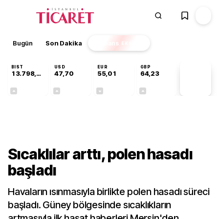
Bugün
Son Dakika
Finans
EKSTRA
BIST
USD
EUR
GBP
13.798,82
47,70
55,01
64,23
PİYASA
VERİLERİ
+0,70%
+0,17%
-0,01%
+0,09%
Sektörel
Sıcaklılar arttı, polen hasadı
başladı
Havaların ısınmasıyla birlikte polen hasadı süreci
başladı. Güney bölgesinde sıcaklıkların
artmasıyla ilk hasat haberleri Mersin'den