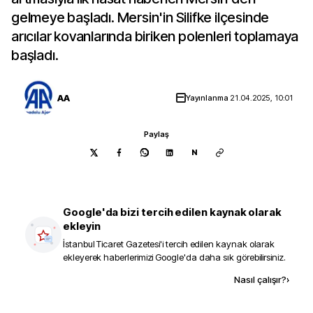
gelmeye başladı. Mersin'in Silifke ilçesinde
arıcılar kovanlarında biriken polenleri toplamaya
başladı.
AA
Yayınlanma
21.04.2025, 10:01
Paylaş
N
Google'da bizi tercih edilen kaynak olarak
ekleyin
İstanbul Ticaret Gazetesi
'i tercih edilen kaynak olarak
ekleyerek haberlerimizi Google'da daha sık görebilirsiniz.
Kaynak ekle
Nasıl çalışır?
›