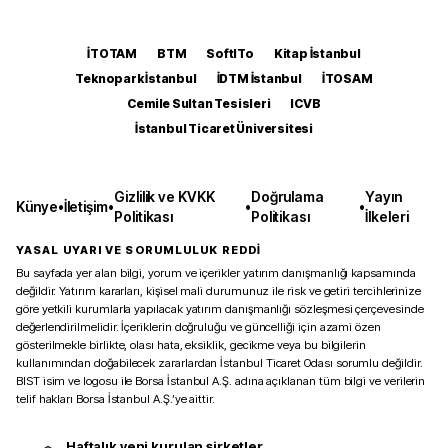
İTOTAM
BTM
SoftITo
Kitap İstanbul
Teknopark İstanbul
İDTM İstanbul
İTOSAM
Cemile Sultan Tesisleri
ICVB
İstanbul Ticaret Üniversitesi
Gizlilik ve KVKK
Doğrulama
Yayın
Künye
•
İletişim
•
•
•
Politikası
Politikası
İlkeleri
YASAL UYARI VE SORUMLULUK REDDİ
Bu sayfada yer alan bilgi, yorum ve içerikler yatırım danışmanlığı kapsamında
değildir. Yatırım kararları, kişisel mali durumunuz ile risk ve getiri tercihlerinize
göre yetkili kurumlarla yapılacak yatırım danışmanlığı sözleşmesi çerçevesinde
değerlendirilmelidir. İçeriklerin doğruluğu ve güncelliği için azami özen
gösterilmekle birlikte, olası hata, eksiklik, gecikme veya bu bilgilerin
kullanımından doğabilecek zararlardan İstanbul Ticaret Odası sorumlu değildir.
BIST isim ve logosu ile Borsa İstanbul A.Ş. adına açıklanan tüm bilgi ve verilerin
telif hakları Borsa İstanbul A.Ş.’ye aittir.
Haftalık yeni kurulan şirketler