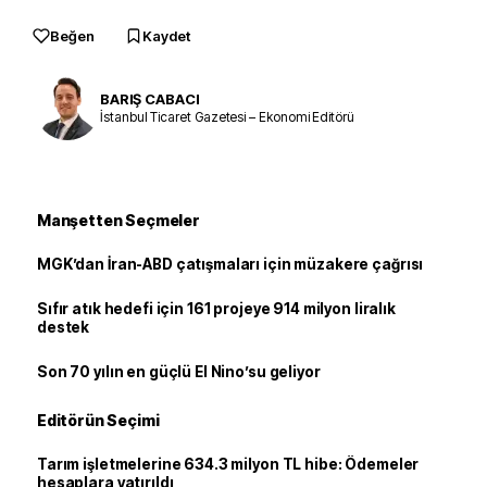
Beğen
Kaydet
BARIŞ CABACI
İstanbul Ticaret Gazetesi – Ekonomi Editörü
Manşetten Seçmeler
MGK’dan İran-ABD çatışmaları için müzakere çağrısı
Sıfır atık hedefi için 161 projeye 914 milyon liralık
destek
Son 70 yılın en güçlü El Nino’su geliyor
Editörün Seçimi
Tarım işletmelerine 634.3 milyon TL hibe: Ödemeler
hesaplara yatırıldı