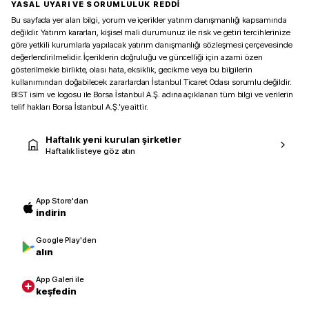
YASAL UYARI VE SORUMLULUK REDDİ
Bu sayfada yer alan bilgi, yorum ve içerikler yatırım danışmanlığı kapsamında
değildir. Yatırım kararları, kişisel mali durumunuz ile risk ve getiri tercihlerinize
göre yetkili kurumlarla yapılacak yatırım danışmanlığı sözleşmesi çerçevesinde
değerlendirilmelidir. İçeriklerin doğruluğu ve güncelliği için azami özen
gösterilmekle birlikte, olası hata, eksiklik, gecikme veya bu bilgilerin
kullanımından doğabilecek zararlardan İstanbul Ticaret Odası sorumlu değildir.
BIST isim ve logosu ile Borsa İstanbul A.Ş. adına açıklanan tüm bilgi ve verilerin
telif hakları Borsa İstanbul A.Ş.’ye aittir.
Haftalık yeni kurulan şirketler
Haftalık listeye göz atın
App Store'dan
indirin
Google Play'den
alın
App Galeri ile
keşfedin