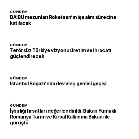
GÜNDEM
BAİBÜ mezunları Roketsan’ın işe alım sürecine
katılacak
GÜNDEM
Terörsüz Türkiye vizyonu üretim ve ihracatı
güçlendirecek
GÜNDEM
İstanbul Boğazı’nda dev vinç gemisi geçişi
GÜNDEM
İşbirliği fırsatları değerlendirildi: Bakan Yumaklı
Romanya Tarım ve Kırsal Kalkınma Bakanı ile
görüştü