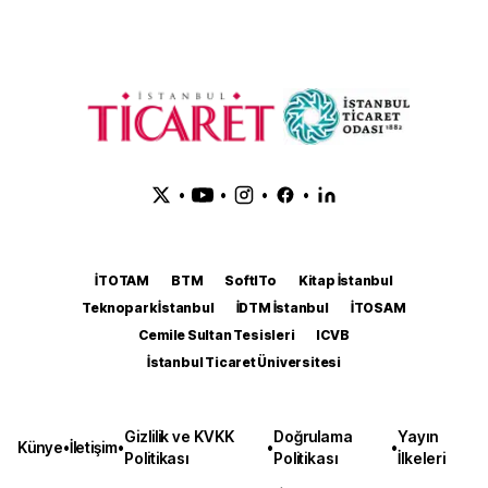
•
•
•
•
İTOTAM
BTM
SoftITo
Kitap İstanbul
Teknopark İstanbul
İDTM İstanbul
İTOSAM
Cemile Sultan Tesisleri
ICVB
İstanbul Ticaret Üniversitesi
Gizlilik ve KVKK
Doğrulama
Yayın
Künye
•
İletişim
•
•
•
Politikası
Politikası
İlkeleri