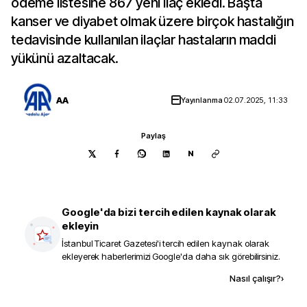
ödeme listesine 867 yeni ilaç ekledi. Başta
kanser ve diyabet olmak üzere birçok hastalığın
tedavisinde kullanılan ilaçlar hastaların maddi
yükünü azaltacak.
AA
Yayınlanma
02.07.2025, 11:33
Paylaş
N
Google'da bizi tercih edilen kaynak olarak
ekleyin
İstanbul Ticaret Gazetesi
'i tercih edilen kaynak olarak
ekleyerek haberlerimizi Google'da daha sık görebilirsiniz.
Kaynak ekle
Nasıl çalışır?
›