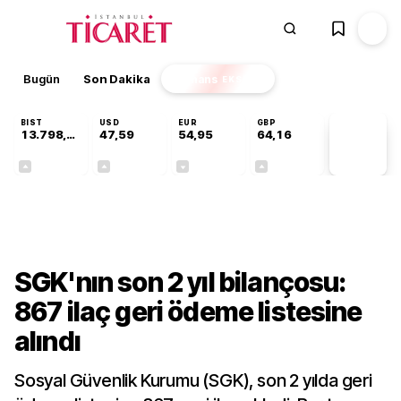
Bugün
Son Dakika
Finans
EKSTRA
BIST
USD
EUR
GBP
13.798,82
47,59
54,95
64,16
PİYASA
VERİLERİ
+0,70%
+0,05%
-0,11%
+0,10%
Gündem
SGK'nın son 2 yıl bilançosu:
867 ilaç geri ödeme listesine
alındı
Sosyal Güvenlik Kurumu (SGK), son 2 yılda geri