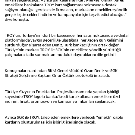
imkan sağlayacağız. Ayrıca Bankalararası Kart Merkezi olarak, gerek
emeklilere bankalarca TROY kart sağlanması noktasında destek
sağlıyor olacağız, gerekse de firmaların, markaların emeklilere yönelik
gerçekleştirecekleri indirim ve kampanyalar için teşvik edici olacağız."
diye konuştu.
TROY'un, Türkiye'nin dört bir köşesinde, her satış noktasında ve dijital
platformlarda yaygın geçerliliğe ulaştığına, her geçen gün gelişimini
sürdürdüğüne işaret eden Deniz, Türk bankacılığının ortak değeri,
Türkiye'nin markası TROY ile SGK'nin emeklilere yönelik yürüttüğü
çalışmalara katkı sunmaktan mutluluk duyduklarını dile getirdi.
Konuşmaların ardından BKM Genel Müdürü Ozan Deniz ve SGK
Strateji Geliştirme Başkanı Onur Öztürk protokolü imzaladı.
Türkiye Yüzyılının Emektarları Projesi kapsamında yapılan işbirliği
sayesinde TROY logolu banka/kredi kartı kullanan emeklilere özel
indirim, fırsat, promosyon ve kampanya imkanları sağlanacak.
Ayrıca SGK ile TROY, talep eden emeklilere verilecek "emekli" logolu
kartların oluşturulması için işbirliği içerisinde olacak.