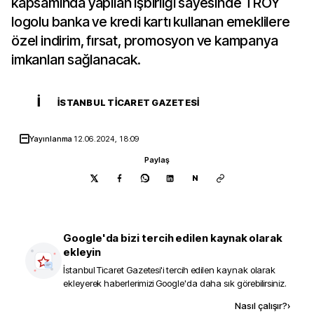
kapsamında yapılan işbirliği sayesinde TROY
logolu banka ve kredi kartı kullanan emeklilere
özel indirim, fırsat, promosyon ve kampanya
imkanları sağlanacak.
İ
İSTANBUL TICARET GAZETESI
Yayınlanma
12.06.2024, 18:09
Paylaş
N
Google'da bizi tercih edilen kaynak olarak
ekleyin
İstanbul Ticaret Gazetesi
'i tercih edilen kaynak olarak
ekleyerek haberlerimizi Google'da daha sık görebilirsiniz.
Kaynak ekle
Nasıl çalışır?
›