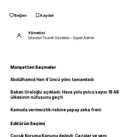
Beğen
Kaydet
Yönetici
İstanbul Ticaret Gazetesi – Süper Admin
Manşetten Seçmeler
Abdülhamid Han 4'üncü yılını tamamladı
Bakan Uraloğlu açıkladı: Hava yolu yolcu sayısı 18 AB
ülkesinin nüfusunu geçti
Kamuda verimsizlik riskine yapay zeka freni
Editörün Seçimi
Çocuk Koruma Kanunu değişti: Cezalar ve yeni