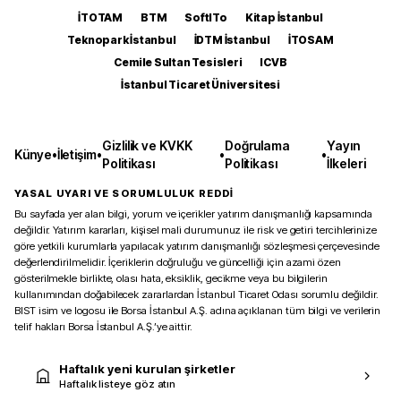
İTOTAM
BTM
SoftITo
Kitap İstanbul
Teknopark İstanbul
İDTM İstanbul
İTOSAM
Cemile Sultan Tesisleri
ICVB
İstanbul Ticaret Üniversitesi
Gizlilik ve KVKK
Doğrulama
Yayın
Künye
•
İletişim
•
•
•
Politikası
Politikası
İlkeleri
YASAL UYARI VE SORUMLULUK REDDİ
Bu sayfada yer alan bilgi, yorum ve içerikler yatırım danışmanlığı kapsamında
değildir. Yatırım kararları, kişisel mali durumunuz ile risk ve getiri tercihlerinize
göre yetkili kurumlarla yapılacak yatırım danışmanlığı sözleşmesi çerçevesinde
değerlendirilmelidir. İçeriklerin doğruluğu ve güncelliği için azami özen
gösterilmekle birlikte, olası hata, eksiklik, gecikme veya bu bilgilerin
kullanımından doğabilecek zararlardan İstanbul Ticaret Odası sorumlu değildir.
BIST isim ve logosu ile Borsa İstanbul A.Ş. adına açıklanan tüm bilgi ve verilerin
telif hakları Borsa İstanbul A.Ş.’ye aittir.
Haftalık yeni kurulan şirketler
Haftalık listeye göz atın