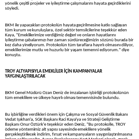
yönelik çeşitli projeler ve iyileştirme çalışmalarını hayata geçirdiklerini
söyledi.
BKM ile yapacakları protokolün hayata geçirilmesine katkı sağlayan
tüm kurum ve kuruluşlara, özel sektör temsilcilerine teşekkür eden
Kaya, "Emeklilerimize verdiğimiz değeri ve onların hayatlarını
iyileştirme çabalarımızı her zaman sürdüreceğimizin sözünü burada bir
kez daha yineliyorum. Protokolün tüm taraflara hayırlı olmasını diliyor,
emeklilerimize mutlu ve huzurlu bir yaşam temenni ediyorum." diye
konuştu.
TROY ALTYAPISIYLA EMEKLİLER İÇİN KAMPANYALAR
YAYGINLAŞTIRILACAK
BKM Genel Müdürü Ozan Deniz de imzalanan işbirliği protokolünün
tüm emeklilere ve ülkeye hayırlı olması temennisinde bulundu.
Bu işbirliğine verdikleri önem için Çalışma ve Sosyal Güvenlik Bakanı
Vedat Işıkhan'a, SGK Başkanı Raci Kaya'ya ve Strateji Geliştirme
Başkanı Onur Öztürk'e teşekkür eden Deniz, "Bu protokolle, TROY
ödeme yöntemimiz alt yapısı sayesinde emeklilere yönelik
gerçekleştirilecek indirim, fırsat ve kampanyaların yaygınlaştırılmasına