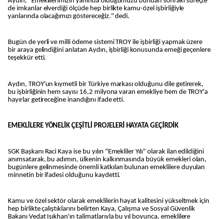
Aydın, "Emeklilerimizin yanında olduğumuzu bundan sonraki süreçte
de imkanlar elverdiği ölçüde hep birlikte kamu-özel işbirliğiyle
yanlarında olacağımızı göstereceğiz." dedi.
Bugün de yerli ve milli ödeme sistemi TROY ile işbirliği yapmak üzere
bir araya gelindiğini anlatan Aydın, işbirliği konusunda emeği geçenlere
teşekkür etti.
Aydın, TROY'un kıymetli bir Türkiye markası olduğunu dile getirerek,
bu işbirliğinin hem sayısı 16,2 milyona varan emekliye hem de TROY'a
hayırlar getireceğine inandığını ifade etti.
EMEKLİLERE YÖNELİK ÇEŞİTLİ PROJELERİ HAYATA GEÇİRDİK
SGK Başkanı Raci Kaya ise bu yılın "Emekliler Yılı" olarak ilan edildiğini
anımsatarak, bu adımın, ülkenin kalkınmasında büyük emekleri olan,
bugünlere gelinmesinde önemli katkıları bulunan emeklilere duyulan
minnetin bir ifadesi olduğunu kaydetti.
Kamu ve özel sektör olarak emeklilerin hayat kalitesini yükseltmek için
hep birlikte çalıştıklarını belirten Kaya, Çalışma ve Sosyal Güvenlik
Bakanı Vedat Işıkhan'ın talimatlarıyla bu yıl boyunca, emeklilere