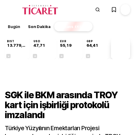
Bugün
Son Dakika
Finans
EKSTRA
BIST
USD
EUR
GBP
13.779,39
47,71
55,19
64,41
PİYASA
VERİLERİ
-0,14%
+0,18%
+0,32%
+0,38%
Gündem
SGK ile BKM arasında TROY
kart için işbirliği protokolü
imzalandı
Türkiye Yüzyılının Emektarları Projesi