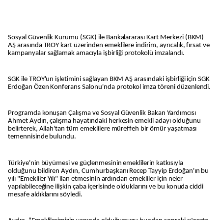
Sosyal Güvenlik Kurumu (SGK) ile Bankalararası Kart Merkezi (BKM)
AŞ arasında TROY kart üzerinden emeklilere indirim, ayrıcalık, fırsat ve
kampanyalar sağlamak amacıyla işbirliği protokolü imzalandı.
SGK ile TROY'un işletimini sağlayan BKM AŞ arasındaki işbirliği için SGK
Erdoğan Özen Konferans Salonu'nda protokol imza töreni düzenlendi.
Programda konuşan Çalışma ve Sosyal Güvenlik Bakan Yardımcısı
Ahmet Aydın, çalışma hayatındaki herkesin emekli adayı olduğunu
belirterek, Allah'tan tüm emeklilere müreffeh bir ömür yaşatması
temennisinde bulundu.
Türkiye'nin büyümesi ve güçlenmesinin emeklilerin katkısıyla
olduğunu bildiren Aydın, Cumhurbaşkanı Recep Tayyip Erdoğan'ın bu
yılı "Emekliler Yılı" ilan etmesinin ardından emekliler için neler
yapılabileceğine ilişkin çaba içerisinde olduklarını ve bu konuda ciddi
mesafe aldıklarını söyledi.