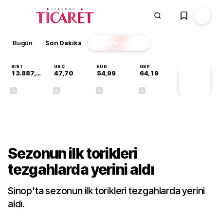
Bugün
Son Dakika
Finans
EKSTRA
BIST
USD
EUR
GBP
13.887,29
47,70
54,99
64,19
PİYASA
VERİLERİ
+0,64%
+0,17%
-0,04%
+0,03%
Gündem
Sezonun ilk torikleri
tezgahlarda yerini aldı
Sinop'ta sezonun ilk torikleri tezgahlarda yerini
aldı.