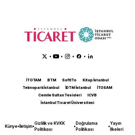
•
•
•
•
İTOTAM
BTM
SoftITo
Kitap İstanbul
Teknopark İstanbul
İDTM İstanbul
İTOSAM
Cemile Sultan Tesisleri
ICVB
İstanbul Ticaret Üniversitesi
Gizlilik ve KVKK
Doğrulama
Yayın
Künye
•
İletişim
•
•
•
Politikası
Politikası
İlkeleri