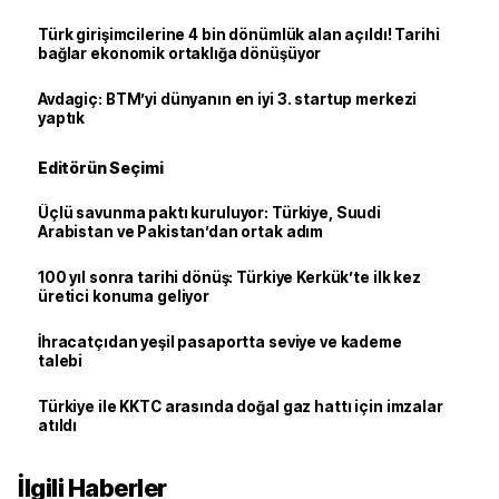
Türk girişimcilerine 4 bin dönümlük alan açıldı! Tarihi
bağlar ekonomik ortaklığa dönüşüyor
Avdagiç: BTM’yi dünyanın en iyi 3. startup merkezi
yaptık
Editörün Seçimi
Üçlü savunma paktı kuruluyor: Türkiye, Suudi
Arabistan ve Pakistan’dan ortak adım
100 yıl sonra tarihi dönüş: Türkiye Kerkük’te ilk kez
üretici konuma geliyor
İhracatçıdan yeşil pasaportta seviye ve kademe
talebi
Türkiye ile KKTC arasında doğal gaz hattı için imzalar
atıldı
İlgili Haberler