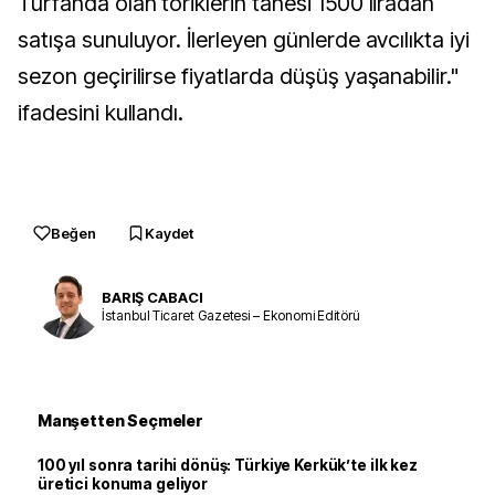
Turfanda olan toriklerin tanesi 1500 liradan
satışa sunuluyor. İlerleyen günlerde avcılıkta iyi
sezon geçirilirse fiyatlarda düşüş yaşanabilir."
ifadesini kullandı.
Beğen
Kaydet
BARIŞ CABACI
İstanbul Ticaret Gazetesi – Ekonomi Editörü
Manşetten Seçmeler
100 yıl sonra tarihi dönüş: Türkiye Kerkük’te ilk kez
üretici konuma geliyor