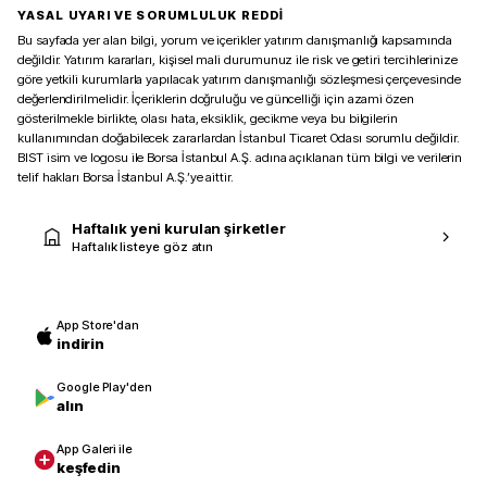
YASAL UYARI VE SORUMLULUK REDDİ
Bu sayfada yer alan bilgi, yorum ve içerikler yatırım danışmanlığı kapsamında
değildir. Yatırım kararları, kişisel mali durumunuz ile risk ve getiri tercihlerinize
göre yetkili kurumlarla yapılacak yatırım danışmanlığı sözleşmesi çerçevesinde
değerlendirilmelidir. İçeriklerin doğruluğu ve güncelliği için azami özen
gösterilmekle birlikte, olası hata, eksiklik, gecikme veya bu bilgilerin
kullanımından doğabilecek zararlardan İstanbul Ticaret Odası sorumlu değildir.
BIST isim ve logosu ile Borsa İstanbul A.Ş. adına açıklanan tüm bilgi ve verilerin
telif hakları Borsa İstanbul A.Ş.’ye aittir.
Haftalık yeni kurulan şirketler
Haftalık listeye göz atın
App Store'dan
indirin
Google Play'den
alın
App Galeri ile
keşfedin