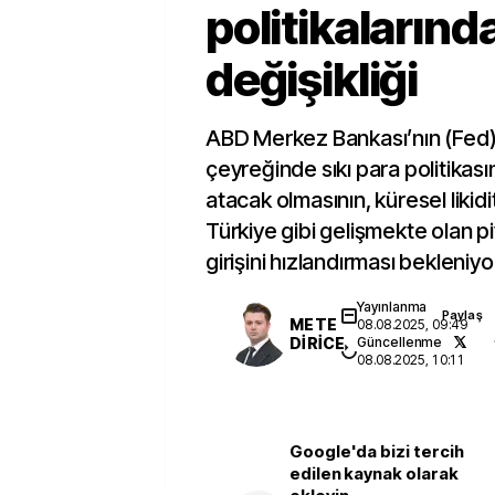
politikaların
değişikliği
ABD Merkez Bankası’nın (Fed) 
çeyreğinde sıkı para politikas
atacak olmasının, küresel likidi
Türkiye gibi gelişmekte olan 
girişini hızlandırması bekleniyo
Yayınlanma
Paylaş
METE
08.08.2025, 09:49
DİRİCE
Güncellenme
08.08.2025, 10:11
Google'da bizi tercih
edilen kaynak olarak