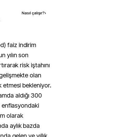
Nasıl çalışır?
›
k
n yılın son
tırarak risk iştahını
 gelişmekte olan
k etmesi bekleniyor.
amda aldığı 300
ı, enflasyondaki
ım olarak
nda aylık bazda
ında gelen ve yıllık