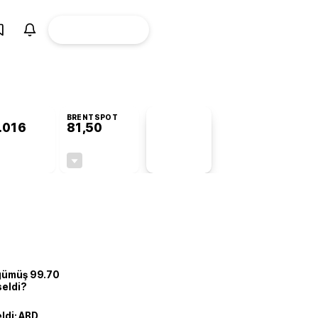
ÜYE
CANLI BORSA
Girişi
BRENTSPOT
.016
81,50
PİYASA
VERİLERİ
+1,04%
-1,55%
+0,00
-1,28
 gümüş 99.70
seldi?
eldi: ABD