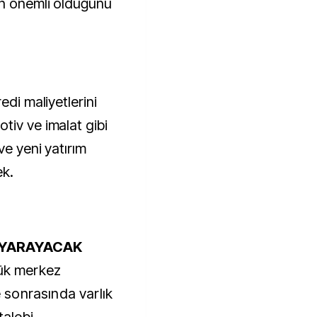
an önemli olduğunu
edi maliyetlerini
tiv ve imalat gibi
ve yeni yatırım
ek.
 YARAYACAK
yük merkez
e sonrasında varlık