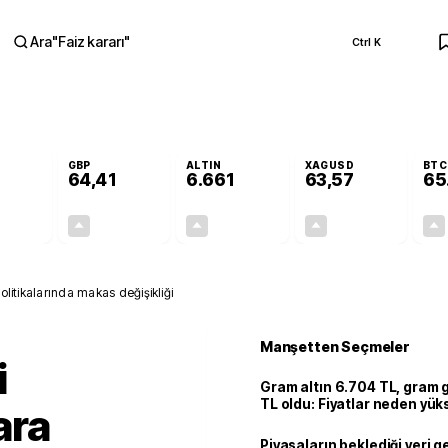
Ara
"
Faiz kararı
"
Ctrl K
RA
GBP
ALTIN
XAGUSD
BTC
64,41
6.661
63,57
65
+0,32%
+0,38%
+2,59%
+3,37%
0,18
0,24
167,96
2,07
politikalarında makas değişikliği
Manşetten Seçmeler
i
Gram altın 6.704 TL, gram
TL oldu: Fiyatlar neden yük
ara
Piyasaların beklediği veri g