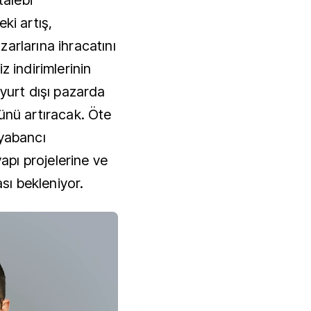
talebi
ki artış,
arlarına ihracatını
z indirimlerinin
 yurt dışı pazarda
ünü artıracak. Öte
 yabancı
yapı projelerine ve
ası bekleniyor.