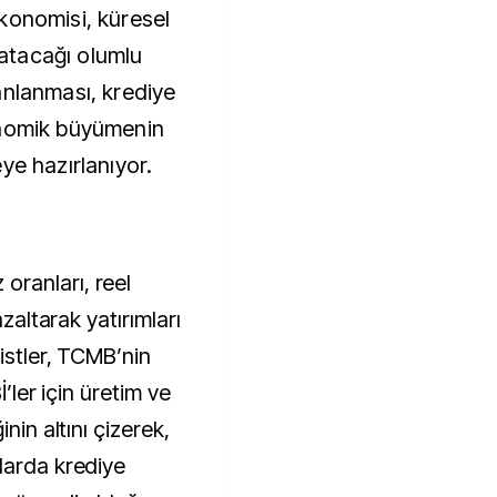
konomisi, küresel
aratacağı olumlu
anlanması, krediye
onomik büyümenin
ye hazırlanıyor.
ranları, reel
azaltarak yatırımları
istler, TCMB’nin
İ’ler için üretim ve
nin altını çizerek,
larda krediye