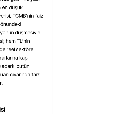
n en düşük
erisi, TCMB’nin faiz
 yönündeki
lasyonun düşmesiyle
si; hem TL’nin
 de reel sektöre
rarlarına kapı
 kadarki bütün
uan civarında faiz
r.
Sİ