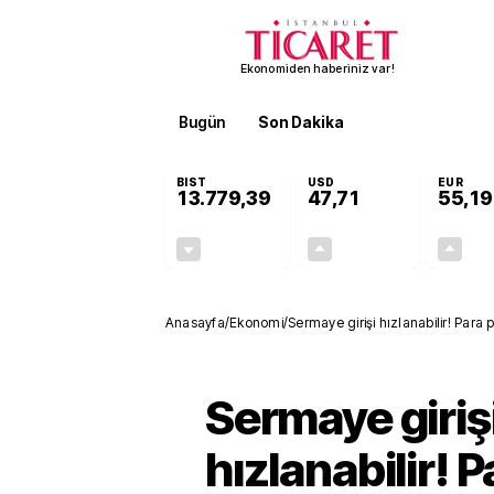
Ekonomiden haberiniz var!
Bugün
Son Dakika
Finans
EKST
BIST
USD
EUR
13.779,39
47,71
55,19
-0,14%
+0,18%
-19,42
0,09
Anasayfa
/
Ekonomi
/
Sermaye girişi hızlanabilir! Para 
Sermaye giriş
hızlanabilir! P