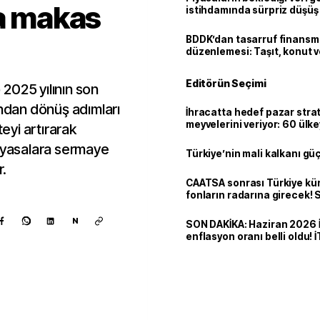
da makas
istihdamında sürpriz düşüş
BDDK’dan tasarruf finans
düzenlemesi: Taşıt, konut v
limitler değişti
Editörün Seçimi
2025 yılının son
ından dönüş adımları
İhracatta hedef pazar strat
meyvelerini veriyor: 60 ülk
teyi artırarak
dolarlık satış
piyasalara sermaye
Türkiye’nin mali kalkanı gü
r.
CAATSA sonrası Türkiye kü
fonların radarına girecek
finansa yeni eşik
N
SON DAKİKA: Haziran 2026 
enflasyon oranı belli oldu! 
Kaynak ekle