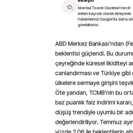
ekleyin
İstanbul Ticaret Gazetesi
'i tercih
edilen kaynak olarak ekleyerek
haberlerimizi Google'da daha sı
görebilirsiniz.
ABD Merkez Bankası’ndan (Fed) faiz indirim
beklentisi güçlendi. Bu durumu
çeyreğinde küresel likiditeyi ar
canlandırması ve Türkiye gibi
ülkelere sermaye girişini teşvi
Öte yandan, TCMB’nin bu ort
baz puanlık faiz indirimi karar
düşüş trendiyle uyumlu bir ad
değerlendiriliyor. Temmuz ayı
yüzde 2.06 ile beklentilerin alt