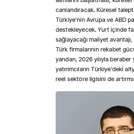
alımlarını başlatması, küresel 
canlandıracak. Küresel talepte
Türkiye’nin Avrupa ve ABD paz
destekleyecek. Yurt içinde fai
sağlayacağı maliyet avantajı,
Türk firmalarının rekabet güc
yandan, 2026 yılıyla beraber
yatırımcıların Türkiye’deki alt
reel sektöre ilgisini de artırm