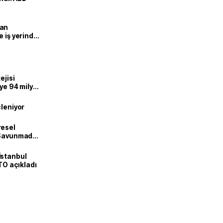
man
e iş yerinde
ejisi
eye 94 milyar
çleniyor
resel
! Savunmadan
İstanbul
İTO açıkladı