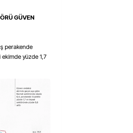
TÖRÜ GÜVEN
mış perakende
i ekimde yüzde 1,7