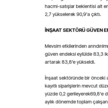
hacmi-satışlar beklentisi alt 
2,7 yükselerek 90,9'a çıktı.
İNŞAAT SEKTÖRÜ GÜVEN E
Mevsim etkilerinden arındırılm
güven endeksi eylülde 83,3 i
artarak 83,8'e yükseldi.
İnşaat sektöründe bir önceki 
kayıtlı siparişlerin mevcut düz
yüzde 0,2 gerileyerek69,8'e 
aylık dönemde toplam çalışan s