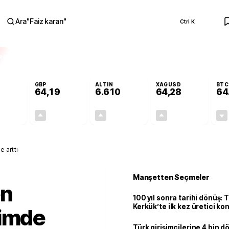
Ara
"
Faiz kararı
"
Ctrl K
RA
GBP
ALTIN
XAGUSD
BTC
64,19
6.610
64,28
64
+0,01%
+0,03%
+1,81%
+4,52%
0,00
0,02
117,77
2,78
e arttı
Manşetten Seçmeler
en
100 yıl sonra tarihi dönüş: 
Kerkük’te ilk kez üretici k
kimde
Türk girişimcilerine 4 bin 