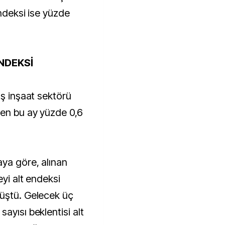
endeksi ise yüzde
NDEKSİ
ış inşaat sektörü
ken bu ay yüzde 0,6
aya göre, alınan
eyi alt endeksi
düştü. Gelecek üç
ayısı beklentisi alt