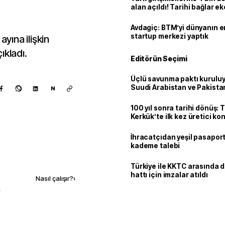
alan açıldı! Tarihi bağlar 
ortaklığa dönüşüyor
Avdagiç: BTM’yi dünyanın en 
startup merkezi yaptık
ayına ilişkin
ıkladı.
Editörün Seçimi
Üçlü savunma paktı kuruluy
Suudi Arabistan ve Pakista
N
adım
100 yıl sonra tarihi dönüş: 
Kerkük’te ilk kez üretici k
İhracatçıdan yeşil pasaport
kademe talebi
Kaynak ekle
Türkiye ile KKTC arasında 
hattı için imzalar atıldı
Nasıl çalışır?
›
k