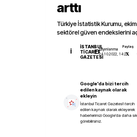
arttı
Türkiye İstatistik Kurumu, ekim 
sektörel güven endekslerini aç
İSTANBUL
Paylaş
Yayınlanma
İ
TICARET
24.10.2022, 14:27
GAZETESI
Google'da bizi tercih
edilen kaynak olarak
ekleyin
İstanbul Ticaret Gazetesi
'i tercih
edilen kaynak olarak ekleyerek
haberlerimizi Google'da daha sı
görebilirsiniz.