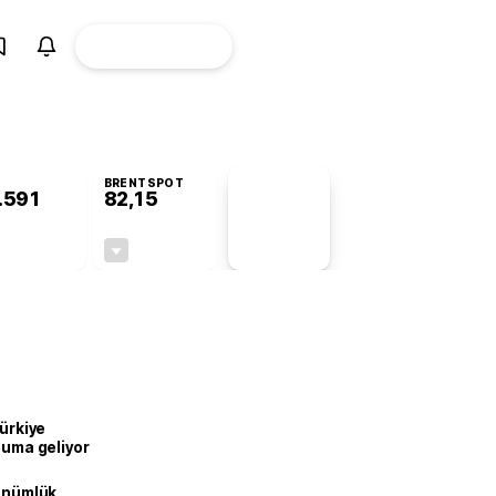
ÜYE
CANLI BORSA
Girişi
BRENTSPOT
.591
82,15
PİYASA
VERİLERİ
-0,54%
-0,76%
+0,00
-0,63
Türkiye
onuma geliyor
dönümlük