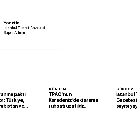
Yönetici
İstanbul Ticaret Gazetesi –
Süper Admin
GÜNDEM
GÜNDEM
vunma paktı
TPAO'nun
İstanbul 
r: Türkiye,
Karadeniz'deki arama
Gazetesi'
rabistan ve
ruhsatı uzatıldı:
sayısı ya
n’dan ortak
Samsun açıklarında
faaliyetler sürecek