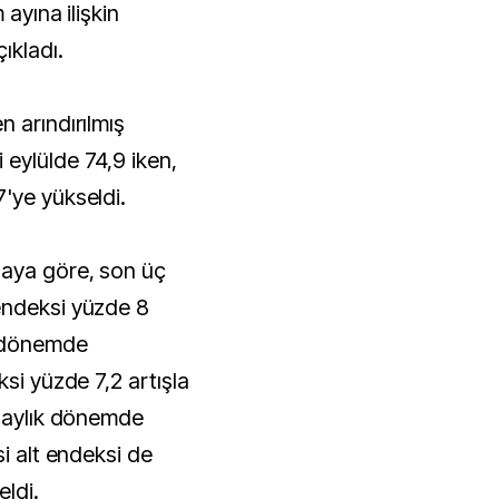
ıkladı.
 arındırılmış
eylülde 74,9 iken,
'ye yükseldi.
 aya göre, son üç
endeksi yüzde 8
k dönemde
ksi yüzde 7,2 artışla
ç aylık dönemde
si alt endeksi de
ldi.