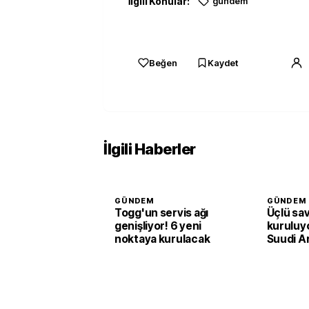
İlgili Konular:
gündem
Beğen
Kaydet
İlgili Haberler
GÜNDEM
GÜNDEM
Togg'un servis ağı
Üçlü sa
genişliyor! 6 yeni
kuruluyo
noktaya kurulacak
Suudi A
Pakista
adım