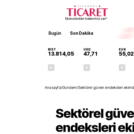
Ekonomiden haberiniz var!
Bugün
Son Dakika
Finans
EKST
BIST
USD
EUR
13.814,05
47,71
55,02
+0,11%
+0,17%
15,24
0,08
Anasayfa
/
Gündem
/
Sektörel güven endeksleri ekimd
Sektörel güv
endeksleri e