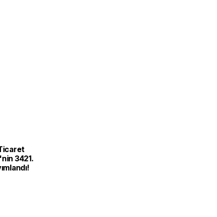
Ticaret
nin 3421.
yımlandı!