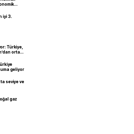
ekonomik
iyi 3.
or: Türkiye,
n’dan ortak
Türkiye
onuma geliyor
ta seviye ve
doğal gaz