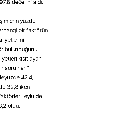
7,8 değerini aldı.
şimlerin yüzde
herhangi bir faktörün
liyetlerini
ktör bulunduğunu
iyetleri kısıtlayan
n sorunları"
deyüzde 42,4,
zde 32,8 iken
aktörler" eylülde
,2 oldu.