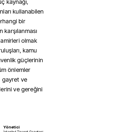
güç kaynağı,
unları kullanabilen
erhangi bir
 karşılanması
amirleri olmak
uluşları, kamu
üvenlik güçlerinin
tüm önlemler
 gayret ve
ilerini ve gereğini
Yönetici
İstanbul Ticaret Gazetesi –