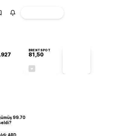
ÜYE
CANLI BORSA
Girişi
BRENTSPOT
.927
81,50
PİYASA
VERİLERİ
+0,76%
-1,55%
+0,00
-1,28
 gümüş 99.70
seldi?
eldi: ABD