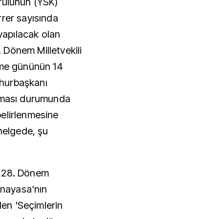
rulunun (YSK)
rrer sayısında
 yapılacak olan
Dönem Milletvekili
rme gününün 14
hurbaşkanı
alması durumunda
elirlenmesine
enelgede, şu
e 28. Dönem
 Anayasa'nın
en 'Seçimlerin