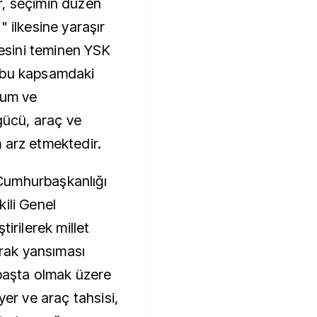
r, seçimin düzen
" ilkesine yaraşır
mesini teminen YSK
ın bu kapsamdaki
rum ve
şgücü, araç ve
 arz etmektedir.
k Cumhurbaşkanlığı
ili Genel
irilerek millet
arak yansıması
 başta olmak üzere
yer ve araç tahsisi,