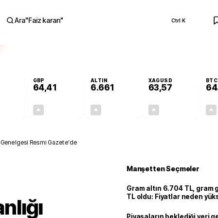
Ara
"
Faiz kararı
"
Ctrl K
RA
GBP
ALTIN
XAGUSD
BTC
64,41
6.661
63,57
64
+0,32%
+0,38%
+2,59%
+3,37%
0,18
0,24
167,96
2,07
ı Genelgesi Resmi Gazete'de
Manşetten Seçmeler
Gram altın 6.704 TL, gram
TL oldu: Fiyatlar neden yük
nlığı
Piyasaların beklediği veri g