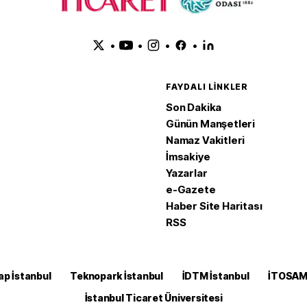
•
•
•
•
FAYDALI LINKLER
Son Dakika
Günün Manşetleri
Namaz Vakitleri
İmsakiye
Yazarlar
e-Gazete
Haber Site Haritası
RSS
ap İstanbul
Teknopark İstanbul
İDTM İstanbul
İTOSA
İstanbul Ticaret Üniversitesi