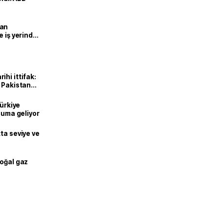
man
e iş yerinde
hi ittifak:
e Pakistan
dı
Türkiye
onuma geliyor
ta seviye ve
doğal gaz