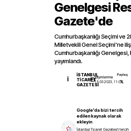
Genelgesi Re
Gazete'de
Cumhurbaşkanlığı Seçimi ve 
Milletvekili Genel Seçimi'ne iliş
Cumhurbaşkanlığı Genelgesi,
yayımlandı.
İSTANBUL
Paylaş
Yayınlanma
İ
TICARET
15.03.2023, 11:01
GAZETESI
Google'da bizi tercih
edilen kaynak olarak
ekleyin
İstanbul Ticaret Gazetesi
'i tercih