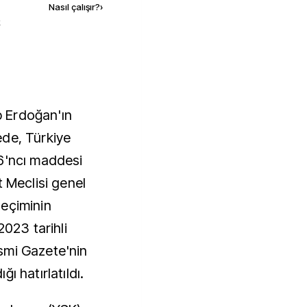
Nasıl çalışır?
›
k
 Erdoğan'ın
ede, Türkiye
6'ncı maddesi
t Meclisi genel
eçiminin
2023 tarihli
smi Gazete'nin
ı hatırlatıldı.