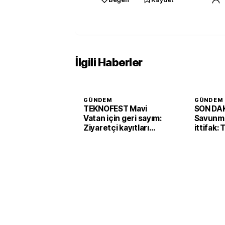
İlgili Haberler
GÜNDEM
GÜNDEM
TEKNOFEST Mavi
SON DAK
Vatan için geri sayım:
Savunma
Ziyaretçi kayıtları
ittifak:
başladı
Arabist
'Mekke 
imzaladı