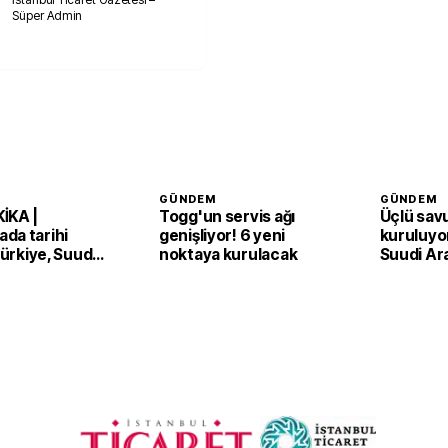
Süper Admin
GÜNDEM
GÜNDEM
İKA |
Togg'un servis ağı
Üçlü sav
da tarihi
genişliyor! 6 yeni
kuruluyor
 Türkiye, Suudi
noktaya kurulacak
Suudi Ar
an ve Pakistan
Pakistan
Anlaşması'nı
adım