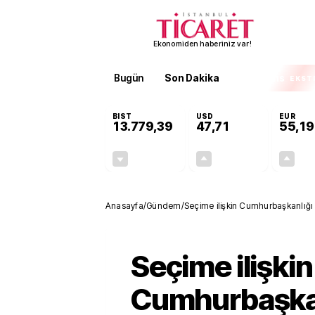
Ekonomiden haberiniz var!
Bugün
Son Dakika
Finans
EKST
BIST
USD
EUR
13.779,39
47,71
55,19
-0,14%
+0,18%
-19,42
0,09
Anasayfa
/
Gündem
/
Seçime ilişkin Cumhurbaşkanlığ
Seçime ilişkin
Cumhurbaşka