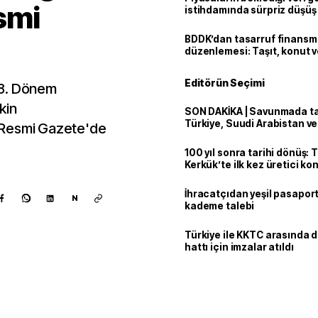
smi
istihdamında sürpriz düşüş
BDDK’dan tasarruf finans
düzenlemesi: Taşıt, konut v
limitler değişti
Editörün Seçimi
28. Dönem
kin
SON DAKİKA | Savunmada tari
Türkiye, Suudi Arabistan v
 Resmi Gazete'de
'Mekke Anlaşması'nı imzala
100 yıl sonra tarihi dönüş: 
Kerkük’te ilk kez üretici k
İhracatçıdan yeşil pasaport
N
kademe talebi
Türkiye ile KKTC arasında 
hattı için imzalar atıldı
Kaynak ekle