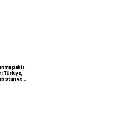
unma paktı
: Türkiye,
abistan ve
’dan ortak