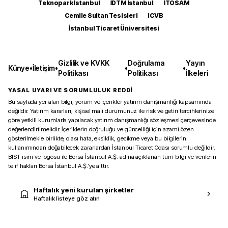
Teknopark İstanbul
İDTM İstanbul
İTOSAM
Cemile Sultan Tesisleri
ICVB
İstanbul Ticaret Üniversitesi
Gizlilik ve KVKK
Doğrulama
Yayın
Künye
•
İletişim
•
•
•
Politikası
Politikası
İlkeleri
YASAL UYARI VE SORUMLULUK REDDİ
Bu sayfada yer alan bilgi, yorum ve içerikler yatırım danışmanlığı kapsamında
değildir. Yatırım kararları, kişisel mali durumunuz ile risk ve getiri tercihlerinize
göre yetkili kurumlarla yapılacak yatırım danışmanlığı sözleşmesi çerçevesinde
değerlendirilmelidir. İçeriklerin doğruluğu ve güncelliği için azami özen
gösterilmekle birlikte, olası hata, eksiklik, gecikme veya bu bilgilerin
kullanımından doğabilecek zararlardan İstanbul Ticaret Odası sorumlu değildir.
BIST isim ve logosu ile Borsa İstanbul A.Ş. adına açıklanan tüm bilgi ve verilerin
telif hakları Borsa İstanbul A.Ş.’ye aittir.
Haftalık yeni kurulan şirketler
Haftalık listeye göz atın