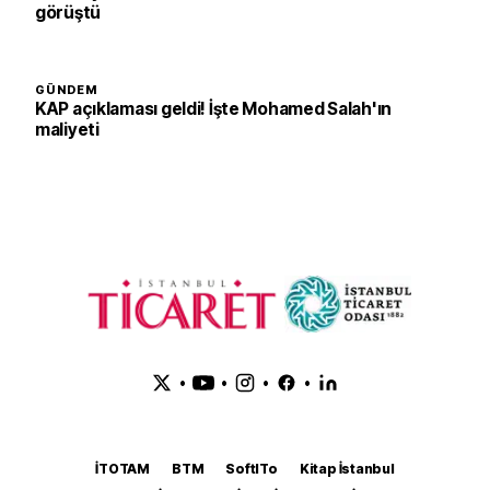
görüştü
GÜNDEM
KAP açıklaması geldi! İşte Mohamed Salah'ın
maliyeti
•
•
•
•
İTOTAM
BTM
SoftITo
Kitap İstanbul