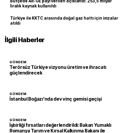
Bütçede AR-GE payı verileri açıklandı: 253,5 milyar
liralık kaynak kullanıldı
Türkiye ile KKTC arasında doğal gaz hattı için imzalar
atıldı
İlgili Haberler
GÜNDEM
Terörsüz Türkiye vizyonu üretim ve ihracatı
güçlendirecek
GÜNDEM
İstanbul Boğazı’nda dev vinç gemisi geçişi
GÜNDEM
İşbirliği fırsatları değerlendirildi: Bakan Yumaklı
Romanya Tarım ve Kırsal Kalkınma Bakanı ile