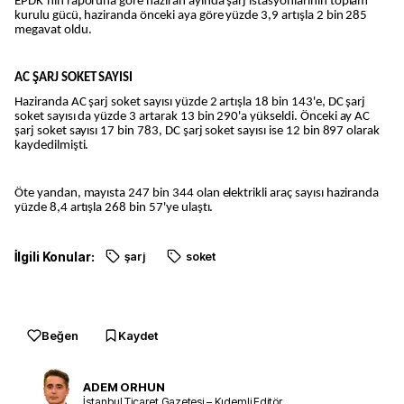
EPDK’nın raporuna göre haziran ayında şarj istasyonlarının toplam
kurulu gücü, haziranda önceki aya göre yüzde 3,9 artışla 2 bin 285
megavat oldu.
AC ŞARJ SOKET SAYISI
Haziranda AC şarj soket sayısı yüzde 2 artışla 18 bin 143'e, DC şarj
soket sayısı da yüzde 3 artarak 13 bin 290'a yükseldi. Önceki ay AC
şarj soket sayısı 17 bin 783, DC şarj soket sayısı ise 12 bin 897 olarak
kaydedilmişti.
Öte yandan, mayısta 247 bin 344 olan elektrikli araç sayısı haziranda
yüzde 8,4 artışla 268 bin 57'ye ulaştı.
İlgili Konular:
şarj
soket
Beğen
Kaydet
ADEM ORHUN
İstanbul Ticaret Gazetesi – Kıdemli Editör