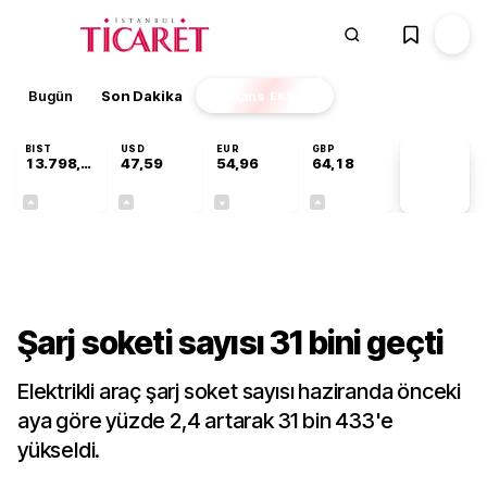
Bugün
Son Dakika
Finans
EKSTRA
BIST
USD
EUR
GBP
13.798,82
47,59
54,96
64,18
PİYASA
VERİLERİ
+0,70%
+0,06%
-0,09%
+0,13%
Gündem
Şarj soketi sayısı 31 bini geçti
Elektrikli araç şarj soket sayısı haziranda önceki
aya göre yüzde 2,4 artarak 31 bin 433'e
yükseldi.