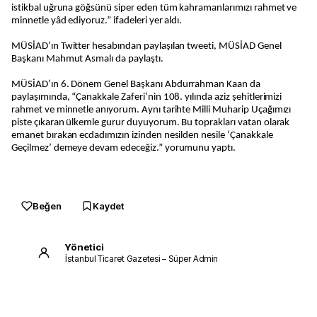
istikbal uğruna göğsünü siper eden tüm kahramanlarımızı rahmet ve
minnetle yâd ediyoruz.” ifadeleri yer aldı.
MÜSİAD’ın Twitter hesabından paylaşılan tweeti, MÜSİAD Genel
Başkanı Mahmut Asmalı da paylaştı.
MÜSİAD’ın 6. Dönem Genel Başkanı Abdurrahman Kaan da
paylaşımında, “Çanakkale Zaferi’nin 108. yılında aziz şehitlerimizi
rahmet ve minnetle anıyorum. Aynı tarihte Milli Muharip Uçağımızı
piste çıkaran ülkemle gurur duyuyorum. Bu toprakları vatan olarak
emanet bırakan ecdadımızın izinden nesilden nesile ‘Çanakkale
Geçilmez’ demeye devam edeceğiz.” yorumunu yaptı.
Beğen
Kaydet
Yönetici
İstanbul Ticaret Gazetesi – Süper Admin