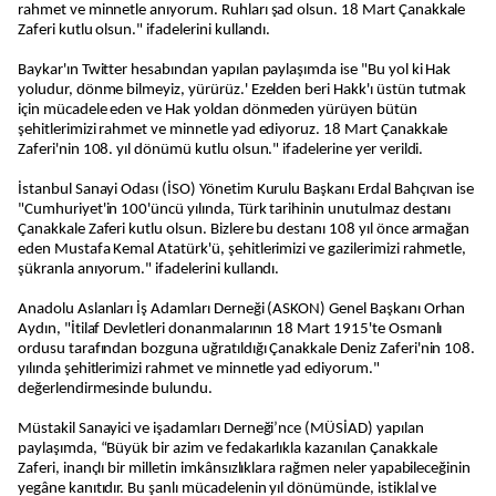
rahmet ve minnetle anıyorum. Ruhları şad olsun. 18 Mart Çanakkale
Zaferi kutlu olsun." ifadelerini kullandı.
Baykar'ın Twitter hesabından yapılan paylaşımda ise "Bu yol ki Hak
yoludur, dönme bilmeyiz, yürürüz.' Ezelden beri Hakk'ı üstün tutmak
için mücadele eden ve Hak yoldan dönmeden yürüyen bütün
şehitlerimizi rahmet ve minnetle yad ediyoruz. 18 Mart Çanakkale
Zaferi'nin 108. yıl dönümü kutlu olsun." ifadelerine yer verildi.
İstanbul Sanayi Odası (İSO) Yönetim Kurulu Başkanı Erdal Bahçıvan ise
"Cumhuriyet'in 100'üncü yılında, Türk tarihinin unutulmaz destanı
Çanakkale Zaferi kutlu olsun. Bizlere bu destanı 108 yıl önce armağan
eden Mustafa Kemal Atatürk'ü, şehitlerimizi ve gazilerimizi rahmetle,
şükranla anıyorum." ifadelerini kullandı.
Anadolu Aslanları İş Adamları Derneği (ASKON) Genel Başkanı Orhan
Aydın, "İtilaf Devletleri donanmalarının 18 Mart 1915'te Osmanlı
ordusu tarafından bozguna uğratıldığı Çanakkale Deniz Zaferi'nin 108.
yılında şehitlerimizi rahmet ve minnetle yad ediyorum."
değerlendirmesinde bulundu.
Müstakil Sanayici ve işadamları Derneği’nce (MÜSİAD) yapılan
paylaşımda, “Büyük bir azim ve fedakarlıkla kazanılan Çanakkale
Zaferi, inançlı bir milletin imkânsızlıklara rağmen neler yapabileceğinin
yegâne kanıtıdır. Bu şanlı mücadelenin yıl dönümünde, istiklal ve