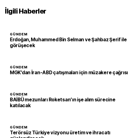
İlgili Haberler
GÜNDEM
Erdoğan, Muhammed Bin Selman ve Şahbaz Şerif ile
görüşecek
GÜNDEM
MGK’dan İran-ABD çatışmaları için müzakere çağrısı
GÜNDEM
BAİBÜ mezunları Roketsan’ın işe alım sürecine
katılacak
GÜNDEM
Terörsüz Türkiye vizyonu üretim ve ihracatı