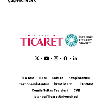
güçlendirecek
•
•
•
•
İTOTAM
BTM
SoftITo
Kitap İstanbul
Teknopark İstanbul
İDTM İstanbul
İTOSAM
Cemile Sultan Tesisleri
ICVB
İstanbul Ticaret Üniversitesi