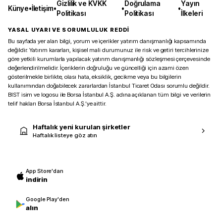
Gizlilik ve KVKK
Doğrulama
Yayın
Künye
•
İletişim
•
•
•
Politikası
Politikası
İlkeleri
YASAL UYARI VE SORUMLULUK REDDİ
Bu sayfada yer alan bilgi, yorum ve içerikler yatırım danışmanlığı kapsamında
değildir. Yatırım kararları, kişisel mali durumunuz ile risk ve getiri tercihlerinize
göre yetkili kurumlarla yapılacak yatırım danışmanlığı sözleşmesi çerçevesinde
değerlendirilmelidir. İçeriklerin doğruluğu ve güncelliği için azami özen
gösterilmekle birlikte, olası hata, eksiklik, gecikme veya bu bilgilerin
kullanımından doğabilecek zararlardan İstanbul Ticaret Odası sorumlu değildir.
BIST isim ve logosu ile Borsa İstanbul A.Ş. adına açıklanan tüm bilgi ve verilerin
telif hakları Borsa İstanbul A.Ş.’ye aittir.
Haftalık yeni kurulan şirketler
Haftalık listeye göz atın
App Store'dan
indirin
Google Play'den
alın