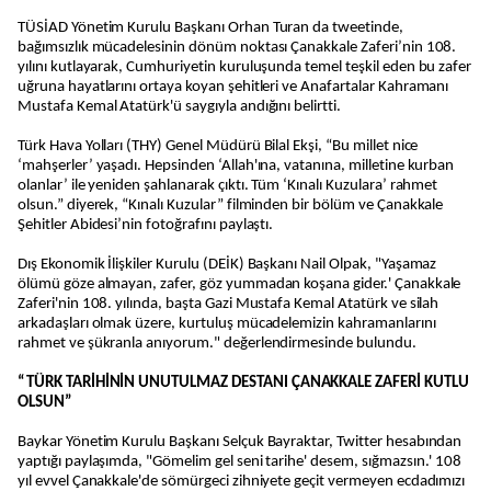
TÜSİAD Yönetim Kurulu Başkanı Orhan Turan da tweetinde,
bağımsızlık mücadelesinin dönüm noktası Çanakkale Zaferi’nin 108.
yılını kutlayarak, Cumhuriyetin kuruluşunda temel teşkil eden bu zafer
uğruna hayatlarını ortaya koyan şehitleri ve Anafartalar Kahramanı
Mustafa Kemal Atatürk'ü saygıyla andığını belirtti.
Türk Hava Yolları (THY) Genel Müdürü Bilal Ekşi, “Bu millet nice
‘mahşerler’ yaşadı. Hepsinden ‘Allah'ına, vatanına, milletine kurban
olanlar’ ile yeniden şahlanarak çıktı. Tüm ‘Kınalı Kuzulara’ rahmet
olsun.” diyerek, “Kınalı Kuzular” filminden bir bölüm ve Çanakkale
Şehitler Abidesi’nin fotoğrafını paylaştı.
Dış Ekonomik İlişkiler Kurulu (DEİK) Başkanı Nail Olpak, "Yaşamaz
ölümü göze almayan, zafer, göz yummadan koşana gider.' Çanakkale
Zaferi'nin 108. yılında, başta Gazi Mustafa Kemal Atatürk ve silah
arkadaşları olmak üzere, kurtuluş mücadelemizin kahramanlarını
rahmet ve şükranla anıyorum." değerlendirmesinde bulundu.
“TÜRK TARİHİNİN UNUTULMAZ DESTANI ÇANAKKALE ZAFERİ KUTLU
OLSUN”
Baykar Yönetim Kurulu Başkanı Selçuk Bayraktar, Twitter hesabından
yaptığı paylaşımda, "Gömelim gel seni tarihe' desem, sığmazsın.' 108
yıl evvel Çanakkale'de sömürgeci zihniyete geçit vermeyen ecdadımızı