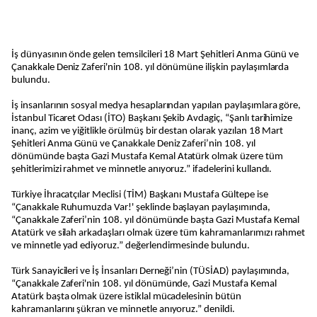
İş dünyasının önde gelen temsilcileri 18 Mart Şehitleri Anma Günü ve
Çanakkale Deniz Zaferi'nin 108. yıl dönümüne ilişkin paylaşımlarda
bulundu.
İş insanlarının sosyal medya hesaplarından yapılan paylaşımlara göre,
İstanbul Ticaret Odası (İTO) Başkanı Şekib Avdagiç, “Şanlı tarihimize
inanç, azim ve yiğitlikle örülmüş bir destan olarak yazılan 18 Mart
Şehitleri Anma Günü ve Çanakkale Deniz Zaferi’nin 108. yıl
dönümünde başta Gazi Mustafa Kemal Atatürk olmak üzere tüm
şehitlerimizi rahmet ve minnetle anıyoruz.” ifadelerini kullandı.
Türkiye İhracatçılar Meclisi (TİM) Başkanı Mustafa Gültepe ise
“Çanakkale Ruhumuzda Var!' şeklinde başlayan paylaşımında,
“Çanakkale Zaferi’nin 108. yıl dönümünde başta Gazi Mustafa Kemal
Atatürk ve silah arkadaşları olmak üzere tüm kahramanlarımızı rahmet
ve minnetle yad ediyoruz.” değerlendirmesinde bulundu.
Türk Sanayicileri ve İş İnsanları Derneği’nin (TÜSİAD) paylaşımında,
“Çanakkale Zaferi'nin 108. yıl dönümünde, Gazi Mustafa Kemal
Atatürk başta olmak üzere istiklal mücadelesinin bütün
kahramanlarını şükran ve minnetle anıyoruz.” denildi.