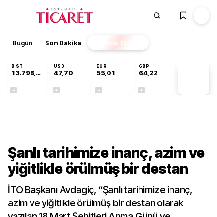
Bugün
Son Dakika
Finans
EKSTRA
BIST
USD
EUR
GBP
13.798,82
47,70
55,01
64,22
PİYASA
VERİLERİ
+0,70%
+0,17%
-0,01%
+0,08%
Gündem
Şanlı tarihimize inanç, azim ve
yiğitlikle örülmüş bir destan
İTO Başkanı Avdagiç, “Şanlı tarihimize inanç,
azim ve yiğitlikle örülmüş bir destan olarak
yazılan 18 Mart Şehitleri Anma Günü ve