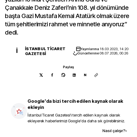
Çanakkale Deniz Zaferi’nin 108. yıl dönümünde
başta Gazi Mustafa Kemal Atatürk olmak üzere
tüm şehitlerimizi rahmet ve minnetle anıyoruz”
dedi.
İSTANBUL TICARET
Yayınlanma
18.03.2023, 14:20
İ
GAZETESI
Güncellenme
08.07.2026, 00:26
Paylaş
N
Google'da bizi tercih edilen kaynak olarak
ekleyin
İstanbul Ticaret Gazetesi
'i tercih edilen kaynak olarak
ekleyerek haberlerimizi Google'da daha sık görebilirsiniz.
Kaynak ekle
Nasıl çalışır?
›