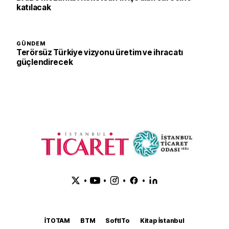
katılacak
GÜNDEM
Terörsüz Türkiye vizyonu üretim ve ihracatı
güçlendirecek
•
•
•
•
İTOTAM
BTM
SoftITo
Kitap İstanbul