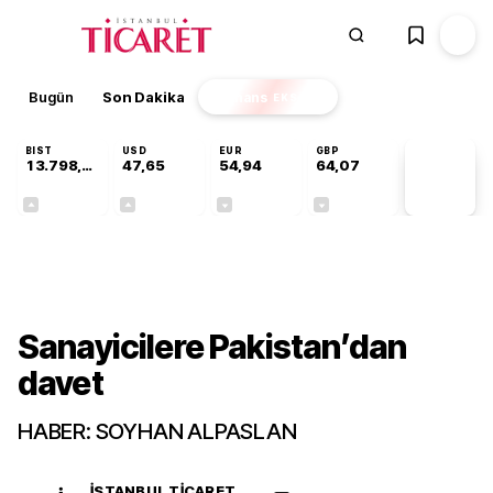
Bugün
Son Dakika
Finans
EKSTRA
BIST
USD
EUR
GBP
13.798,82
47,65
54,94
64,07
PİYASA
VERİLERİ
+0,70%
+0,04%
-0,13%
-0,16%
Gündem
Sanayicilere Pakistan’dan
davet
HABER: SOYHAN ALPASLAN
İSTANBUL TICARET