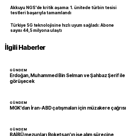
Akkuyu NGS'de kritik aşama: 1. ünitede türbin tesisi
testleri başarıyla tamamlandı
Türkiye 5G teknolojisine hızlı uyum sağladı: Abone
sayısı 44,5 milyona ulaştı
İlgili Haberler
GÜNDEM
Erdoğan, Muhammed Bin Selman ve Şahbaz Şerif ile
görüşecek
GÜNDEM
MGK’dan İran-ABD çatışmaları için müzakere çağrısı
GÜNDEM
BAİBÜ mezunları Roketsan’ın işe alım sürecine