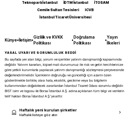
Teknopark İstanbul
İDTM İstanbul
İTOSAM
Cemile Sultan Tesisleri
ICVB
İstanbul Ticaret Üniversitesi
Gizlilik ve KVKK
Doğrulama
Yayın
Künye
•
İletişim
•
•
•
Politikası
Politikası
İlkeleri
YASAL UYARI VE SORUMLULUK REDDİ
Bu sayfada yer alan bilgi, yorum ve içerikler yatırım danışmanlığı kapsamında
değildir. Yatırım kararları, kişisel mali durumunuz ile risk ve getiri tercihlerinize
göre yetkili kurumlarla yapılacak yatırım danışmanlığı sözleşmesi çerçevesinde
değerlendirilmelidir. İçeriklerin doğruluğu ve güncelliği için azami özen
gösterilmekle birlikte, olası hata, eksiklik, gecikme veya bu bilgilerin
kullanımından doğabilecek zararlardan İstanbul Ticaret Odası sorumlu değildir.
BIST isim ve logosu ile Borsa İstanbul A.Ş. adına açıklanan tüm bilgi ve verilerin
telif hakları Borsa İstanbul A.Ş.’ye aittir.
Haftalık yeni kurulan şirketler
Haftalık listeye göz atın