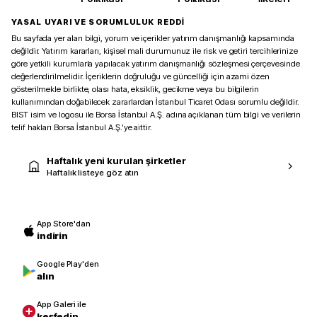
YASAL UYARI VE SORUMLULUK REDDİ
Bu sayfada yer alan bilgi, yorum ve içerikler yatırım danışmanlığı kapsamında
değildir. Yatırım kararları, kişisel mali durumunuz ile risk ve getiri tercihlerinize
göre yetkili kurumlarla yapılacak yatırım danışmanlığı sözleşmesi çerçevesinde
değerlendirilmelidir. İçeriklerin doğruluğu ve güncelliği için azami özen
gösterilmekle birlikte, olası hata, eksiklik, gecikme veya bu bilgilerin
kullanımından doğabilecek zararlardan İstanbul Ticaret Odası sorumlu değildir.
BIST isim ve logosu ile Borsa İstanbul A.Ş. adına açıklanan tüm bilgi ve verilerin
telif hakları Borsa İstanbul A.Ş.’ye aittir.
Haftalık yeni kurulan şirketler
Haftalık listeye göz atın
App Store'dan
indirin
Google Play'den
alın
App Galeri ile
keşfedin