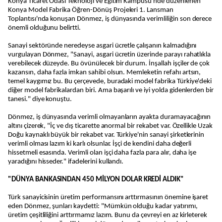
Konya Ticaret Odası Teknoloji ve Eğitim Kampüsü'nde düzenlenen
Konya Model Fabrika Öğren-Dönüş Projeleri 1. Lansman
Toplantısı'nda konuşan Dönmez, iş dünyasında verimliliğin son derece
önemli olduğunu belirtti.
Sanayi sektöründe neredeyse asgari ücretle çalışanın kalmadığını
vurgulayan Dönmez, "Sanayi, asgari ücretin üzerinde parayı rahatlıkla
verebilecek düzeyde. Bu övünülecek bir durum. İnşallah işçiler de çok
kazansın, daha fazla imkan sahibi olsun. Memleketin refahı artsın,
temel kaygımız bu. Bu çerçevede, buradaki model fabrika Türkiye'deki
diğer model fabrikalardan biri. Ama başarılı ve iyi yolda gidenlerden bir
tanesi." diye konuştu.
Dönmez, iş dünyasında verimli olmayanların ayakta duramayacağının
altını çizerek, "İç ve dış ticarette anormal bir rekabet var. Özellikle Uzak
Doğu kaynaklı büyük bir rekabet var. Türkiye'nin sanayi şirketlerinin
verimli olması lazım ki karlı olsunlar. İşçi de kendini daha değerli
hissetmeli esasında. Verimli olan işçi daha fazla para alır, daha işe
yaradığını hisseder." ifadelerini kullandı.
"DÜNYA BANKASINDAN 450 MİLYON DOLAR KREDİ ALDIK"
Türk sanayicisinin üretim performansını arttırmasının önemine işaret
eden Dönmez, şunları kaydetti: "Mümkün olduğu kadar yatırımı,
üretim çeşitliliğini arttırmamız lazım. Bunu da çevreyi en az kirleterek