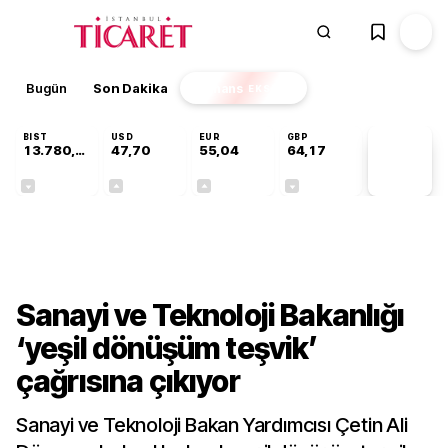
Bugün
Son Dakika
Finans
EKSTRA
BIST
USD
EUR
GBP
13.780,94
47,70
55,04
64,17
PİYASA
VERİLERİ
-0,13%
+0,17%
+0,04%
-0,01%
Sektörel
Sanayi ve Teknoloji Bakanlığı
‘yeşil dönüşüm teşvik’
çağrısına çıkıyor
Sanayi ve Teknoloji Bakan Yardımcısı Çetin Ali