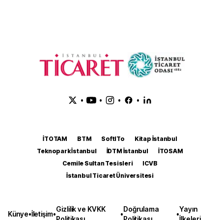
•
•
•
•
İTOTAM
BTM
SoftITo
Kitap İstanbul
Teknopark İstanbul
İDTM İstanbul
İTOSAM
Cemile Sultan Tesisleri
ICVB
İstanbul Ticaret Üniversitesi
Gizlilik ve KVKK
Doğrulama
Yayın
Künye
•
İletişim
•
•
•
Politikası
Politikası
İlkeleri