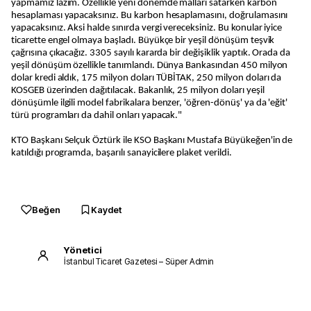
yapmamız lazım. Özellikle yeni dönemde malları satarken karbon
hesaplaması yapacaksınız. Bu karbon hesaplamasını, doğrulamasını
yapacaksınız. Aksi halde sınırda vergi vereceksiniz. Bu konular iyice
ticarette engel olmaya başladı. Büyükçe bir yeşil dönüşüm teşvik
çağrısına çıkacağız. 3305 sayılı kararda bir değişiklik yaptık. Orada da
yeşil dönüşüm özellikle tanımlandı. Dünya Bankasından 450 milyon
dolar kredi aldık, 175 milyon doları TÜBİTAK, 250 milyon doları da
KOSGEB üzerinden dağıtılacak. Bakanlık, 25 milyon doları yeşil
dönüşümle ilgili model fabrikalara benzer, 'öğren-dönüş' ya da 'eğit'
türü programları da dahil onları yapacak."
KTO Başkanı Selçuk Öztürk ile KSO Başkanı Mustafa Büyükeğen'in de
katıldığı programda, başarılı sanayicilere plaket verildi.
Beğen
Kaydet
Yönetici
İstanbul Ticaret Gazetesi – Süper Admin