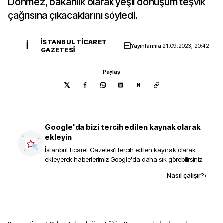
Dönmez, bakanlık olarak yeşil dönüşüm teşvik
çağrısına çıkacaklarını söyledi.
İSTANBUL TICARET
İ
Yayınlanma
21.09.2023, 20:42
GAZETESI
Paylaş
N
Google'da bizi tercih edilen kaynak olarak
ekleyin
İstanbul Ticaret Gazetesi
'i tercih edilen kaynak olarak
ekleyerek haberlerimizi Google'da daha sık görebilirsiniz.
Kaynak ekle
Nasıl çalışır?
›