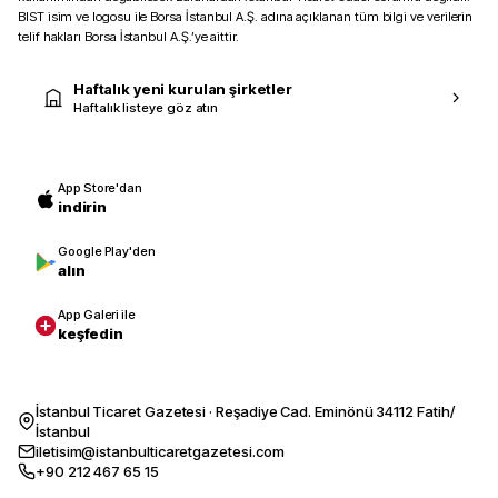
BIST isim ve logosu ile Borsa İstanbul A.Ş. adına açıklanan tüm bilgi ve verilerin
telif hakları Borsa İstanbul A.Ş.’ye aittir.
Haftalık yeni kurulan şirketler
Haftalık listeye göz atın
App Store'dan
indirin
Google Play'den
alın
App Galeri ile
keşfedin
İstanbul Ticaret Gazetesi · Reşadiye Cad. Eminönü 34112 Fatih/
İstanbul
iletisim@istanbulticaretgazetesi.com
+90 212 467 65 15