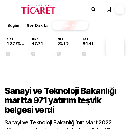
Bugün
Son Dakika
Finans
EKSTRA
BIST
USD
EUR
GBP
13.779,39
47,71
55,19
64,41
PİYASA
VERİLERİ
-0,14%
+0,18%
+0,32%
+0,38%
Gündem
Sanayi ve Teknoloji Bakanlığı
martta 971 yatırım teşvik
belgesi verdi
Sanayi ve Teknoloji Bakanlığı’nın Mart 2022