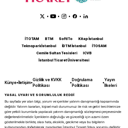
•
•
•
•
İTOTAM
BTM
SoftITo
Kitap İstanbul
Teknopark İstanbul
İDTM İstanbul
İTOSAM
Cemile Sultan Tesisleri
ICVB
İstanbul Ticaret Üniversitesi
Gizlilik ve KVKK
Doğrulama
Yayın
Künye
•
İletişim
•
•
•
Politikası
Politikası
İlkeleri
YASAL UYARI VE SORUMLULUK REDDİ
Bu sayfada yer alan bilgi, yorum ve içerikler yatırım danışmanlığı kapsamında
değildir. Yatırım kararları, kişisel mali durumunuz ile risk ve getiri tercihlerinize
göre yetkili kurumlarla yapılacak yatırım danışmanlığı sözleşmesi çerçevesinde
değerlendirilmelidir. İçeriklerin doğruluğu ve güncelliği için azami özen
gösterilmekle birlikte, olası hata, eksiklik, gecikme veya bu bilgilerin
kullanımından doğabilecek zararlardan İstanbul Ticaret Odası sorumlu değildir.