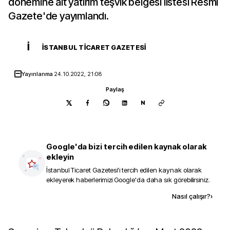
dönemine ait yatırım teşvik belgesi listesi Resmi
Gazete'de yayımlandı.
İ
İSTANBUL TICARET GAZETESI
Yayınlanma
24.10.2022, 21:08
Paylaş
N
Google'da bizi tercih edilen kaynak olarak
ekleyin
İstanbul Ticaret Gazetesi
'i tercih edilen kaynak olarak
ekleyerek haberlerimizi Google'da daha sık görebilirsiniz.
Kaynak ekle
Nasıl çalışır?
›