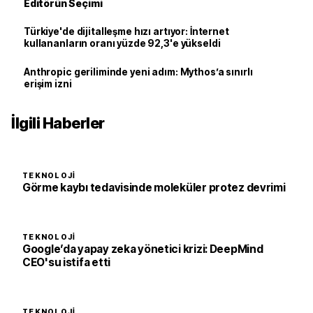
Editörün Seçimi
Türkiye'de dijitalleşme hızı artıyor: İnternet
kullananların oranı yüzde 92,3'e yükseldi
Anthropic geriliminde yeni adım: Mythos’a sınırlı
erişim izni
İlgili Haberler
TEKNOLOJI
Görme kaybı tedavisinde moleküler protez devrimi
TEKNOLOJI
Google’da yapay zeka yönetici krizi: DeepMind
CEO'su istifa etti
TEKNOLOJI