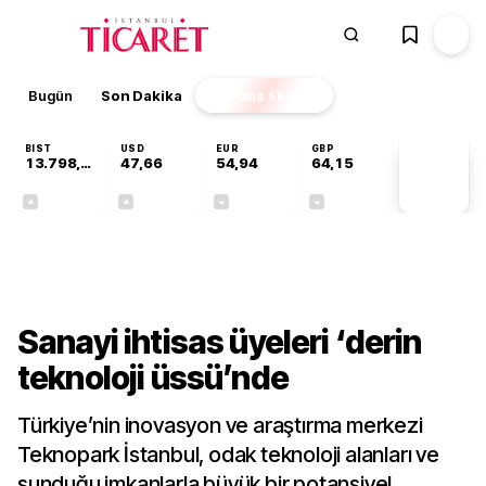
Bugün
Son Dakika
Finans
EKSTRA
BIST
USD
EUR
GBP
13.798,82
47,66
54,94
64,15
PİYASA
VERİLERİ
+0,70%
+0,07%
-0,13%
-0,04%
Teknoloji
Sanayi ihtisas üyeleri ‘derin
teknoloji üssü’nde
Türkiye’nin inovasyon ve araştırma merkezi
Teknopark İstanbul, odak teknoloji alanları ve
sunduğu imkanlarla büyük bir potansiyel