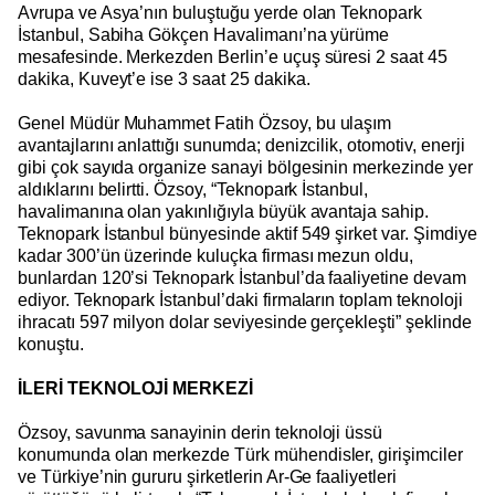
Avrupa ve Asya’nın buluştuğu yerde olan Teknopark
İstanbul, Sabiha Gökçen Havalimanı’na yürüme
mesafesinde. Merkezden Berlin’e uçuş süresi 2 saat 45
dakika, Kuveyt’e ise 3 saat 25 dakika.
Genel Müdür Muhammet Fatih Özsoy, bu ulaşım
avantajlarını anlattığı sunumda; denizcilik, otomotiv, enerji
gibi çok sayıda organize sanayi bölgesinin merkezinde yer
aldıklarını belirtti. Özsoy, “Teknopark İstanbul,
havalimanına olan yakınlığıyla büyük avantaja sahip.
Teknopark İstanbul bünyesinde aktif 549 şirket var. Şimdiye
kadar 300’ün üzerinde kuluçka firması mezun oldu,
bunlardan 120’si Teknopark İstanbul’da faaliyetine devam
ediyor. Teknopark İstanbul’daki firmaların toplam teknoloji
ihracatı 597 milyon dolar seviyesinde gerçekleşti” şeklinde
konuştu.
İLERİ TEKNOLOJİ MERKEZİ
Özsoy, savunma sanayinin derin teknoloji üssü
konumunda olan merkezde Türk mühendisler, girişimciler
ve Türkiye’nin gururu şirketlerin Ar-Ge faaliyetleri