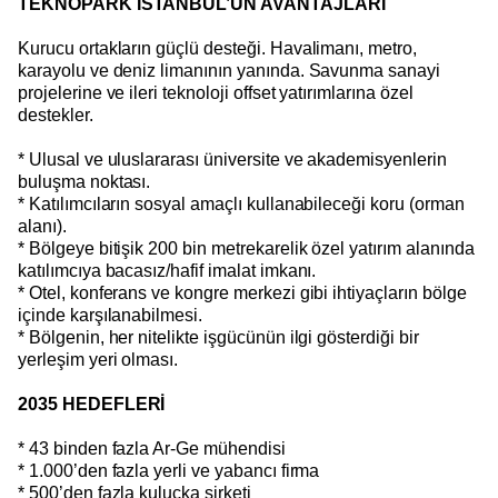
TEKNOPARK İSTANBUL’UN AVANTAJLARI
Kurucu ortakların güçlü desteği. Havalimanı, metro,
karayolu ve deniz limanının yanında. Savunma sanayi
projelerine ve ileri teknoloji offset yatırımlarına özel
destekler.
* Ulusal ve uluslararası üniversite ve akademisyenlerin
buluşma noktası.
* Katılımcıların sosyal amaçlı kullanabileceği koru (orman
alanı).
* Bölgeye bitişik 200 bin metrekarelik özel yatırım alanında
katılımcıya bacasız/hafif imalat imkanı.
* Otel, konferans ve kongre merkezi gibi ihtiyaçların bölge
içinde karşılanabilmesi.
* Bölgenin, her nitelikte işgücünün ilgi gösterdiği bir
yerleşim yeri olması.
2035 HEDEFLERİ
* 43 binden fazla Ar-Ge mühendisi
* 1.000’den fazla yerli ve yabancı firma
* 500’den fazla kuluçka şirketi