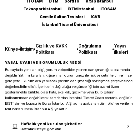
İTOTAM
BTM
SoftITo
Kitap İstanbul
Teknopark İstanbul
İDTM İstanbul
İTOSAM
Cemile Sultan Tesisleri
ICVB
İstanbul Ticaret Üniversitesi
Gizlilik ve KVKK
Doğrulama
Yayın
Künye
•
İletişim
•
•
•
Politikası
Politikası
İlkeleri
YASAL UYARI VE SORUMLULUK REDDİ
Bu sayfada yer alan bilgi, yorum ve içerikler yatırım danışmanlığı kapsamında
değildir. Yatırım kararları, kişisel mali durumunuz ile risk ve getiri tercihlerinize
göre yetkili kurumlarla yapılacak yatırım danışmanlığı sözleşmesi çerçevesinde
değerlendirilmelidir. İçeriklerin doğruluğu ve güncelliği için azami özen
gösterilmekle birlikte, olası hata, eksiklik, gecikme veya bu bilgilerin
kullanımından doğabilecek zararlardan İstanbul Ticaret Odası sorumlu değildir.
BIST isim ve logosu ile Borsa İstanbul A.Ş. adına açıklanan tüm bilgi ve verilerin
telif hakları Borsa İstanbul A.Ş.’ye aittir.
Haftalık yeni kurulan şirketler
Haftalık listeye göz atın