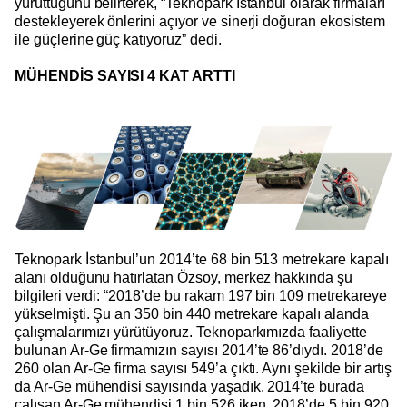
yürüttüğünü belirterek, “Teknopark İstanbul olarak firmaları
destekleyerek önlerini açıyor ve sinerji doğuran ekosistem
ile güçlerine güç katıyoruz” dedi.
MÜHENDİS SAYISI 4 KAT ARTTI
Teknopark İstanbul’un 2014’te 68 bin 513 metrekare kapalı
alanı olduğunu hatırlatan Özsoy, merkez hakkında şu
bilgileri verdi: “2018’de bu rakam 197 bin 109 metrekareye
yükselmişti. Şu an 350 bin 440 metrekare kapalı alanda
çalışmalarımızı yürütüyoruz. Teknoparkımızda faaliyette
bulunan Ar-Ge firmamızın sayısı 2014’te 86’dıydı. 2018’de
260 olan Ar-Ge firma sayısı 549’a çıktı. Aynı şekilde bir artış
da Ar-Ge mühendisi sayısında yaşadık. 2014’te burada
çalışan Ar-Ge mühendisi 1 bin 526 iken, 2018’de 5 bin 920