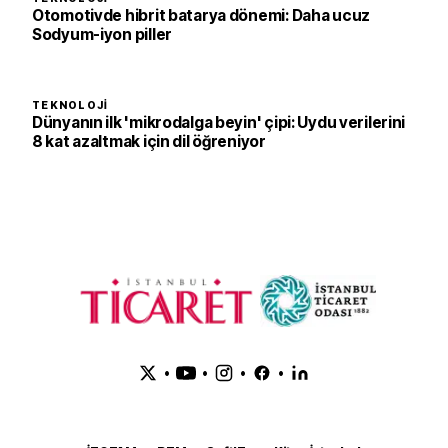
Otomotivde hibrit batarya dönemi: Daha ucuz
Sodyum-iyon piller
TEKNOLOJI
Dünyanın ilk 'mikrodalga beyin' çipi: Uydu verilerini
8 kat azaltmak için dil öğreniyor
•
•
•
•