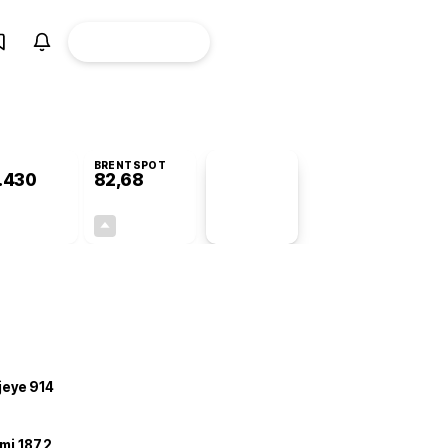
ÜYE
CANLI BORSA
Girişi
BRENTSPOT
.430
82,68
PİYASA
VERİLERİ
-0,72%
+4,78%
+0,00
3,77
ojeye 914
mi 187,2