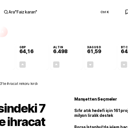
Ara
"
Faiz kararı
"
Ctrl K
RA
GBP
ALTIN
XAGUSD
BTC
64,16
6.498
61,59
64
-0,11%
+0,10%
+0,02%
-0,73%
-0,06
0,07
1,50
-0,45
'te ihracat rekoru kırdı
Manşetten Seçmeler
indeki 7
Sıfır atık hedefi için 161 pr
milyon liralık destek
e ihracat
Borsa İstanbul’da işlem hac