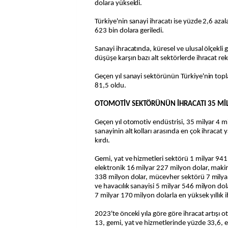
dolara yükseldi.
Türkiye'nin sanayi ihracatı ise yüzde 2,6 az
623 bin dolara geriledi.
Sanayi ihracatında, küresel ve ulusal ölçekli 
düşüşe karşın bazı alt sektörlerde ihracat rek
Geçen yıl sanayi sektörünün Türkiye'nin top
81,5 oldu.
OTOMOTİV SEKTÖRÜNÜN İHRACATI 35 MİL
Geçen yıl otomotiv endüstrisi, 35 milyar 4 m
sanayinin alt kolları arasında en çok ihracat
kırdı.
Gemi, yat ve hizmetleri sektörü 1 milyar 941 
elektronik 16 milyar 227 milyon dolar, maki
338 milyon dolar, mücevher sektörü 7 mily
ve havacılık sanayisi 5 milyar 546 milyon dol
7 milyar 170 milyon dolarla en yüksek yıllık 
2023'te önceki yıla göre göre ihracat artışı
13, gemi, yat ve hizmetlerinde yüzde 33,6, e