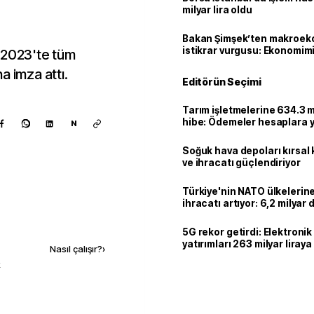
milyar lira oldu
Bakan Şimşek’ten makroek
istikrar vurgusu: Ekonomim
 2023'te tüm
dayanıklılığını daha da güç
a imza attı.
Editörün Seçimi
Tarım işletmelerine 634.3 m
hibe: Ödemeler hesaplara ya
N
Soğuk hava depoları kırsal 
ve ihracatı güçlendiriyor
Türkiye'nin NATO ülkeleri
ihracatı artıyor: 6,2 milyar d
milyar doları aştı
Kaynak ekle
5G rekor getirdi: Elektroni
yatırımları 263 milyar liraya
Nasıl çalışır?
›
k