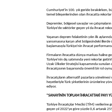
Cumhuriyet'in 100. yılı geride bırakılırken,
temel bileşenlerinden olan ihracatta rekorla
Depremler, bölgesel savaşlar ve çatışmaların
Türkiye'de sektörler geçen yıl da ihracat rek
Yaşanan deprem felaketinin yılın ilk aylarınd
yansımasına karşın afet bölgesindeki illerd
başlamasıyla Türkiye'nin ihracat performans
Firmaların ihracatta dünya markası haline ge
Türkiye'nin dış satımında yeni rekorlar getiri
Uzak Ülkeler Stratejisi kapsamında sunulan 
ihracatçısının başarısında önemli bir rol oyn
İhracatçıların alternatif pazarlara yönelmesi
heyetleriyle Türk şirketlerinin ürünlerine yö
ediyor.
"SANAYİNİN TOPLAM İHRACATTAKİ PAYI Y
Türkiye İhracatçılar Meclisi (TİM) verilerine g
geçen yıl 2022'ye göre yüzde 0,6 artarak 25