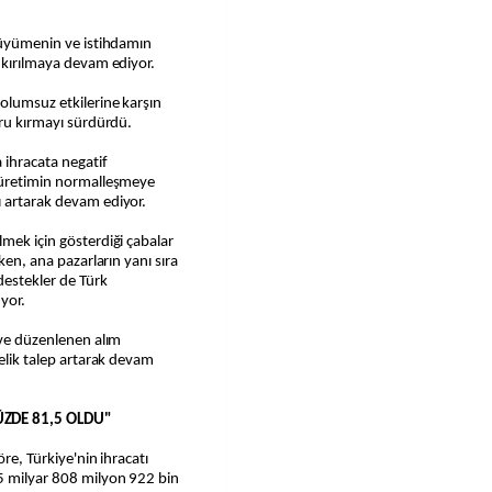
 büyümenin ve istihdamın
r kırılmaya devam ediyor.
 olumsuz etkilerine karşın
oru kırmayı sürdürdü.
a ihracata negatif
e üretimin normalleşmeye
ı artarak devam ediyor.
lmek için gösterdiği çabalar
rken, ana pazarların yanı sıra
destekler de Türk
uyor.
 ve düzenlenen alım
nelik talep artarak devam
ÜZDE 81,5 OLDU"
öre, Türkiye'nin ihracatı
5 milyar 808 milyon 922 bin