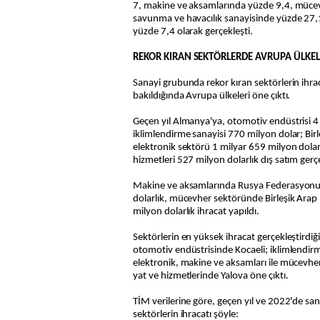
7, makine ve aksamlarında yüzde 9,4, müce
savunma ve havacılık sanayisinde yüzde 27,
yüzde 7,4 olarak gerçekleşti.
REKOR KIRAN SEKTÖRLERDE AVRUPA ÜLKELE
Sanayi grubunda rekor kıran sektörlerin ihrac
bakıldığında Avrupa ülkeleri öne çıktı.
Geçen yıl Almanya'ya, otomotiv endüstrisi 4
iklimlendirme sanayisi 770 milyon dolar; Birleş
elektronik sektörü 1 milyar 659 milyon dola
hizmetleri 527 milyon dolarlık dış satım gerçe
Makine ve aksamlarında Rusya Federasyonu'
dolarlık, mücevher sektöründe Birleşik Arap 
milyon dolarlık ihracat yapıldı.
Sektörlerin en yüksek ihracat gerçekleştirdiği 
otomotiv endüstrisinde Kocaeli; iklimlendirme
elektronik, makine ve aksamları ile mücevhe
yat ve hizmetlerinde Yalova öne çıktı.
TİM verilerine göre, geçen yıl ve 2022'de san
sektörlerin ihracatı şöyle: