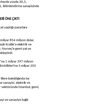
vherde yüzde 30,5,
1, iklimlendirme sanayisinde
Rİ ÖNE ÇIKTI
at yaptığı pazarlara
 milyar 854 milyon dolar,
ik Krallık'a elektrik ve
r; Norveç'e gemi yat ve
kleştirdi.
na 1 milyar 397 milyon
Emirlikleri'ne 3 milyar 205
illere bakıldığında ise
 sanayisi, elektrik ve
r sektöründe İstanbul; gemi,
ayi ve sanayiye bağlı