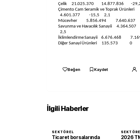
Çelik 21.025.370 14.877.836 -29,
Çimento Cam Seramik ve Toprak Ürün
4.601.377 -15,5 2,1
Mücevher 5.856.494 7.640.6
Savunma ve Havacılık Sanayii 4.36
2,5
İklimlendirme Sanayii 6.676.468 
Diğer Sanayi Ürünleri 135.573
Beğen
Kaydet
İlgili Haberler
SEKTÖREL
SEKTÖR
Ticaret borsalarında
2026 TM