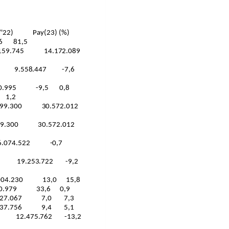
/'22) Pay(23) (%)
,6 81,5
 15.159.745 14.172.089
.094 9.558.447 -7,6
1.860.995 -9,5 0,8
 1,2
3.499.300 30.572.012
3.499.300 30.572.012
 136.074.522 -0,7
3.566 19.253.722 -9,2
35.004.230 13,0 15,8
1.940.979 33,6 0,9
 16.227.067 7,0 7,3
11.337.756 9,4 5,1
0.044 12.475.762 -13,2