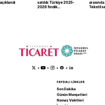
 açıklandı
satıldı: Türkiye 2025-
arasında i
2026 fındık
Tekstil 
sezonunda 2,4 milyar
'yeşil ve d
dolar gelir sağladı
dönüşü
•
•
•
•
FAYDALI LINKLER
Son Dakika
Günün Manşetleri
Namaz Vakitleri