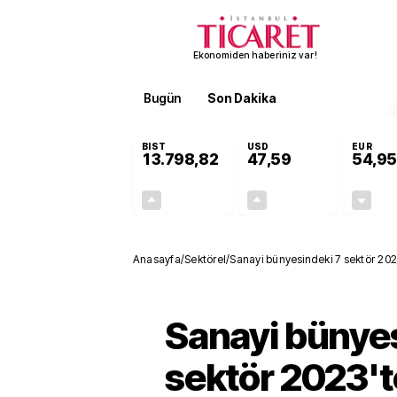
Ekonomiden haberiniz var!
Bugün
Son Dakika
Finans
EKST
BIST
USD
EUR
13.798,82
47,59
54,95
+0,70%
+0,05%
95,68
0,03
Anasayfa
/
Sektörel
/
Sanayi bünyesindeki 7 sektör 2023
Sanayi bünyes
sektör 2023't