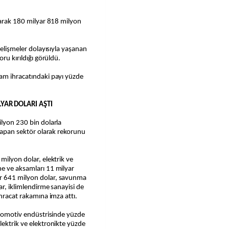
alarak 180 milyar 818 milyon
gelişmeler dolayısıyla yaşanan
oru kırıldığı görüldü.
lam ihracatındaki payı yüzde
YAR DOLARI AŞTI
ilyon 230 bin dolarla
 yapan sektör olarak rekorunu
milyon dolar, elektrik ve
ne ve aksamları 11 milyar
ar 641 milyon dolar, savunma
ar, iklimlendirme sanayisi de
ihracat rakamına imza attı.
 otomotiv endüstrisinde yüzde
lektrik ve elektronikte yüzde