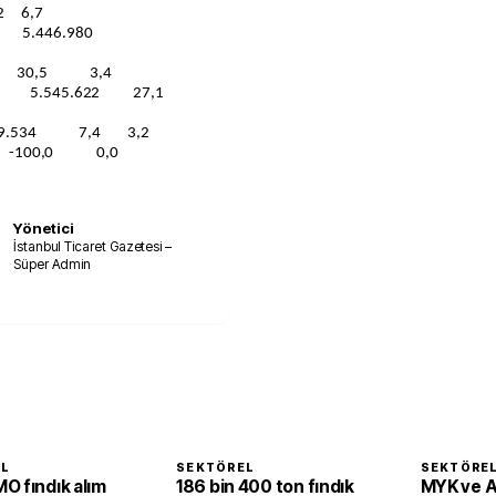
2 6,7
leri 5.446.980
37 30,5 3,4
4.507 5.545.622 27,1
7.169.534 7,4 3,2
 0 -100,0 0,0
Yönetici
İstanbul Ticaret Gazetesi –
Süper Admin
EL
SEKTÖREL
SEKTÖRE
O fındık alım
186 bin 400 ton fındık
MYK ve 