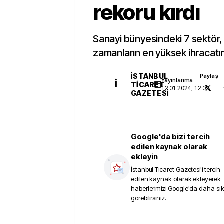
rekoru kırdı
Sanayi bünyesindeki 7 sektör,
zamanların en yüksek ihracatın
İSTANBUL
Paylaş
Yayınlanma
İ
TICARET
12.01.2024, 12:09
GAZETESI
Google'da bizi tercih
edilen kaynak olarak
ekleyin
İstanbul Ticaret Gazetesi
'i tercih
edilen kaynak olarak ekleyerek
haberlerimizi Google'da daha sı
görebilirsiniz.