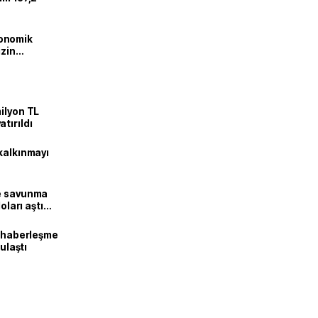
onomik
izin
lendirdik
ilyon TL
tırıldı
kalkınmayı
ne savunma
oları aştı
k haberleşme
 ulaştı