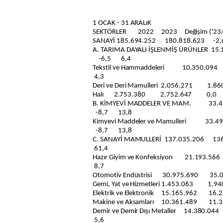
1 OCAK - 31 ARALıK
SEKTÖRLER 2022 2023 Değişim ('23
SANAYİ 185.694.252 180.818.623 -2
A. TARIMA DAYALI İŞLENMİŞ ÜRÜNLER
-6,5 6,4
Tekstil ve Hammaddeleri 10.350
4,3
Deri ve Deri Mamulleri 2.056.271 
Halı 2.753.380 2.752.647 0,0
B. KİMYEVİ MADDELER VE MAM. 3
-8,7 13,8
Kimyevi Maddeler ve Mamulleri 3
-8,7 13,8
C. SANAYİ MAMULLERİ 137.035.206
61,4
Hazır Giyim ve Konfeksiyon 21.19
8,7
Otomotiv Endüstrisi 30.975.690 
Gemi, Yat ve Hizmetleri 1.453.063 
Elektrik ve Elektronik 15.165.962
Makine ve Aksamları 10.361.489 
Demir ve Demir Dışı Metaller 14.38
5,6