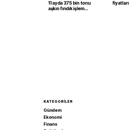
11 ayda 375 bin tonu
fiyatları
aşkın fındık işlem
gördü
KATEGORILER
Gündem
Ekonomi
Finans