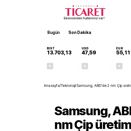
Ekonomiden haberiniz var!
Bugün
Son Dakika
Finans
EKST
BIST
USD
EUR
13.703,13
47,59
55,11
+0,11%
+0,05%
15,20
0,02
Anasayfa
/
Teknoloji
/
Samsung, ABD’de 2 nm Çip üreti
Samsung, AB
nm Çip üretim