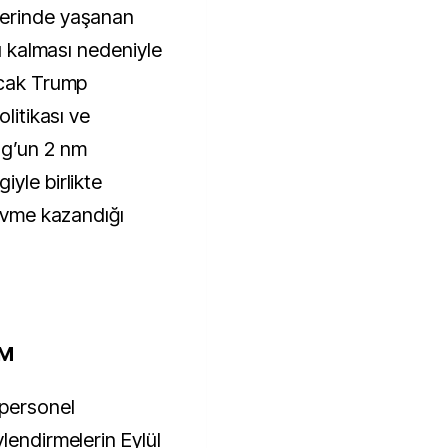
lerinde yaşanan
lı kalması nedeniyle
ncak Trump
olitikası ve
ng’un 2 nm
yle birlikte
 ivme kazandığı
İM
 personel
lendirmelerin Eylül