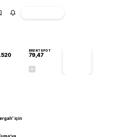
ÜYE
CANLI BORSA
Girişi
BRENTSPOT
.520
79,47
PİYASA
VERİLERİ
+0,66%
+0,71%
+0,00
0,56
ergah' için
 Cuma’ya