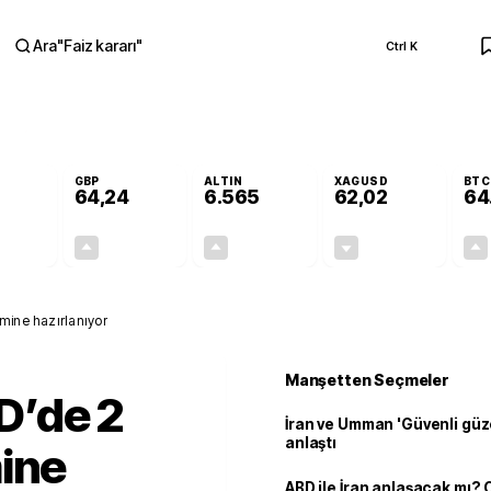
Ara
"
Faiz kararı
"
Ctrl K
RA
GBP
ALTIN
XAGUSD
BTC
64,24
6.565
62,02
64
+0,19%
+0,22%
+1,07%
-0,03%
0,11
0,14
69,29
-0,02
mine hazırlanıyor
Manşetten Seçmeler
D’de 2
İran ve Umman 'Güvenli güz
anlaştı
ine
ABD ile İran anlaşacak mı?