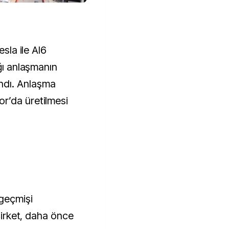
esla ile AI6
ığı anlaşmanın
ndı. Anlaşma
r’da üretilmesi
geçmişi
 Şirket, daha önce