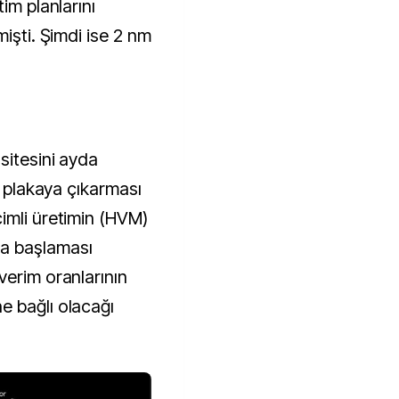
im planlarını
mişti. Şimdi ise 2 nm
sitesini ayda
k plakaya çıkarması
imli üretimin (HVM)
a başlaması
verim oranlarının
e bağlı olacağı