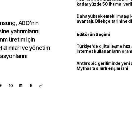
kadar yüzde 50 ihtimal veril
Daha yüksek emekli maaşı 
avantajı: Dilekçe tarihine d
amsung, ABD’nin
ine yatırımlarını
Editörün Seçimi
 nm üretim için
Türkiye'de dijitalleşme hızı 
l alımları ve yönetim
İnternet kullananların oran
asyonlarını
92,3'e yükseldi
Anthropic geriliminde yeni 
Mythos’a sınırlı erişim izni
N
Kaynak ekle