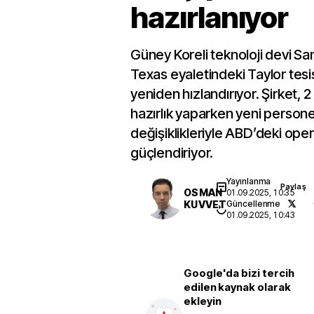
hazırlanıyor
Güney Koreli teknoloji devi S
Texas eyaletindeki Taylor tesis
yeniden hızlandırıyor. Şirket, 2
hazırlık yaparken yeni persone
değişiklikleriyle ABD’deki oper
güçlendiriyor.
Yayınlanma
Paylaş
OSMAN
01.09.2025, 10:35
KUVVET
Güncellenme
01.09.2025, 10:43
Google'da bizi tercih
edilen kaynak olarak
ekleyin