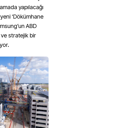
aşamada yapılacağı
an yeni ‘Dökümhane
Samsung’un ABD
e stratejik bir
yor.