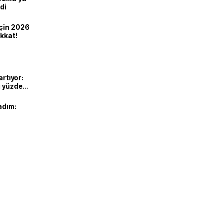
di
için 2026
ikkat!
artıyor:
ı yüzde
adım: