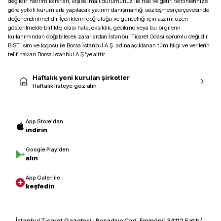
değildir. Yatırım kararları, kişisel mali durumunuz ile risk ve getiri tercihlerinize
göre yetkili kurumlarla yapılacak yatırım danışmanlığı sözleşmesi çerçevesinde
değerlendirilmelidir. İçeriklerin doğruluğu ve güncelliği için azami özen
gösterilmekle birlikte, olası hata, eksiklik, gecikme veya bu bilgilerin
kullanımından doğabilecek zararlardan İstanbul Ticaret Odası sorumlu değildir.
BIST isim ve logosu ile Borsa İstanbul A.Ş. adına açıklanan tüm bilgi ve verilerin
telif hakları Borsa İstanbul A.Ş.’ye aittir.
Haftalık yeni kurulan şirketler
Haftalık listeye göz atın
App Store'dan
indirin
Google Play'den
alın
App Galeri ile
keşfedin
İstanbul Ticaret Gazetesi · Reşadiye Cad. Eminönü 34112 Fatih/