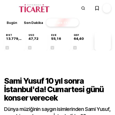
Bugün
Son Dakika
Finans
EKSTRA
BIST
USD
EUR
GBP
13.779,39
47,72
55,16
64,40
PİYASA
VERİLERİ
-0,14%
+0,01%
-0,05%
-0,03%
Kültür-Sanat
Sami Yusuf 10 yıl sonra
İstanbul'da! Cumartesi günü
konser verecek
Dünya müziğinin saygın isimlerinden Sami Yusuf,