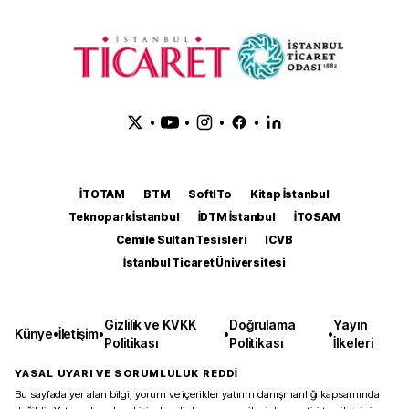
•
•
•
•
İTOTAM
BTM
SoftITo
Kitap İstanbul
Teknopark İstanbul
İDTM İstanbul
İTOSAM
Cemile Sultan Tesisleri
ICVB
İstanbul Ticaret Üniversitesi
Gizlilik ve KVKK
Doğrulama
Yayın
Künye
•
İletişim
•
•
•
Politikası
Politikası
İlkeleri
YASAL UYARI VE SORUMLULUK REDDİ
Bu sayfada yer alan bilgi, yorum ve içerikler yatırım danışmanlığı kapsamında