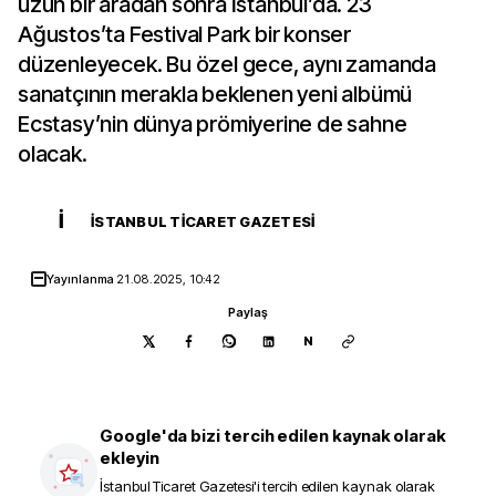
uzun bir aradan sonra İstanbul’da. 23
Ağustos’ta Festival Park bir konser
düzenleyecek. Bu özel gece, aynı zamanda
sanatçının merakla beklenen yeni albümü
Ecstasy’nin dünya prömiyerine de sahne
olacak.
İ
İSTANBUL TICARET GAZETESI
Yayınlanma
21.08.2025, 10:42
Paylaş
N
Google'da bizi tercih edilen kaynak olarak
ekleyin
İstanbul Ticaret Gazetesi
'i tercih edilen kaynak olarak