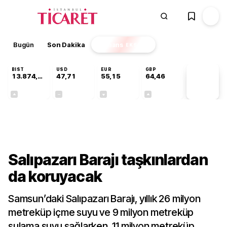
Bugün
Son Dakika
Finans
EKSTRA
BIST
USD
EUR
GBP
13.874,10
47,71
55,15
64,46
PİYASA
VERİLERİ
+0,69%
+0,00%
-0,07%
+0,07%
Gündem
Salıpazarı Barajı taşkınlardan
da koruyacak
Samsun’daki Salıpazarı Barajı, yıllık 26 milyon
metreküp içme suyu ve 9 milyon metreküp
sulama suyu sağlarken, 11 milyon metreküp