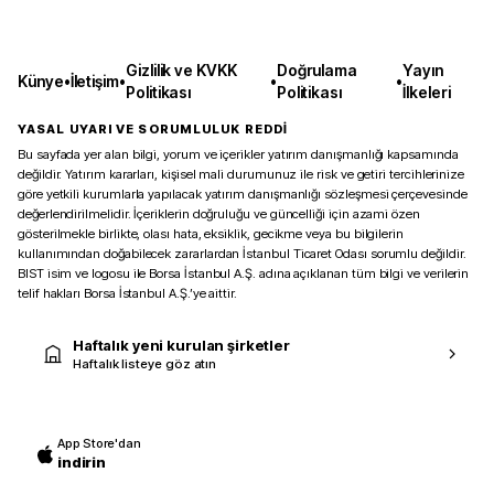
Gizlilik ve KVKK
Doğrulama
Yayın
Künye
•
İletişim
•
•
•
Politikası
Politikası
İlkeleri
YASAL UYARI VE SORUMLULUK REDDİ
Bu sayfada yer alan bilgi, yorum ve içerikler yatırım danışmanlığı kapsamında
değildir. Yatırım kararları, kişisel mali durumunuz ile risk ve getiri tercihlerinize
göre yetkili kurumlarla yapılacak yatırım danışmanlığı sözleşmesi çerçevesinde
değerlendirilmelidir. İçeriklerin doğruluğu ve güncelliği için azami özen
gösterilmekle birlikte, olası hata, eksiklik, gecikme veya bu bilgilerin
kullanımından doğabilecek zararlardan İstanbul Ticaret Odası sorumlu değildir.
BIST isim ve logosu ile Borsa İstanbul A.Ş. adına açıklanan tüm bilgi ve verilerin
telif hakları Borsa İstanbul A.Ş.’ye aittir.
Haftalık yeni kurulan şirketler
Haftalık listeye göz atın
App Store'dan
indirin