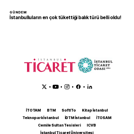
GÜNDEM
İstanbulluların en çok tükettiği balık türü belli oldu!
•
•
•
•
İTOTAM
BTM
SoftITo
Kitap İstanbul
Teknopark İstanbul
İDTM İstanbul
İTOSAM
Cemile Sultan Tesisleri
ICVB
İstanbul Ticaret Üniversitesi