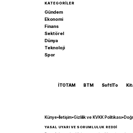
KATEGORILER
Gündem
Ekonomi
Finans
Sektörel
Dünya
Teknoloji
Spor
İTOTAM
BTM
SoftITo
Kit
Künye
•
İletişim
•
Gizlilik ve KVKK Politikası
•
Doğr
YASAL UYARI VE SORUMLULUK REDDİ