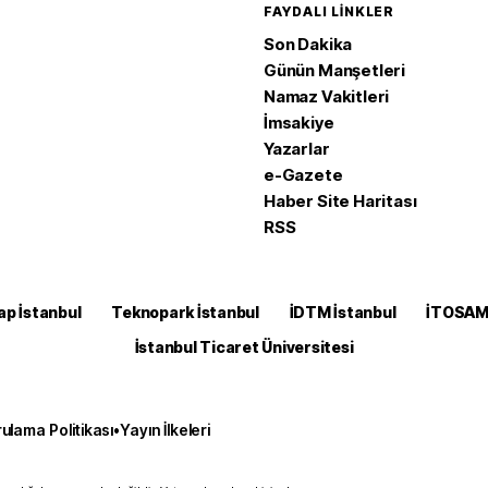
FAYDALI LINKLER
Son Dakika
Günün Manşetleri
Namaz Vakitleri
İmsakiye
Yazarlar
e-Gazete
Haber Site Haritası
RSS
ap İstanbul
Teknopark İstanbul
İDTM İstanbul
İTOSA
İstanbul Ticaret Üniversitesi
ulama Politikası
•
Yayın İlkeleri