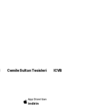
M
Cemile Sultan Tesisleri
ICVB
App Store'dan
indirin