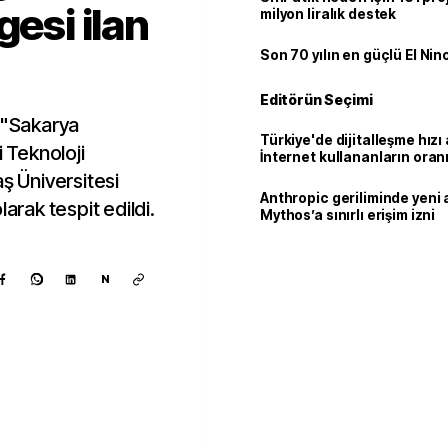
gesi ilan
milyon liralık destek
Son 70 yılın en güçlü El Nin
Editörün Seçimi
, "Sakarya
Türkiye'de dijitalleşme hızı 
i Teknoloji
İnternet kullananların oran
92,3'e yükseldi
aş Üniversitesi
Anthropic geriliminde yeni 
arak tespit edildi.
Mythos’a sınırlı erişim izni
N
Kaynak ekle