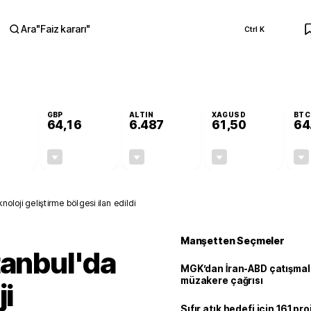
Ara
"
Faiz kararı
"
Ctrl K
RA
GBP
ALTIN
XAGUSD
BTC
64,16
6.487
61,50
64
-0,12%
-0,03%
-0,14%
-0,87%
-0,07
-0,02
-8,81
-0,54
oloji geliştirme bölgesi ilan edildi
Manşetten Seçmeler
tanbul'da
MGK’dan İran-ABD çatışmala
müzakere çağrısı
ji
Sıfır atık hedefi için 161 pr