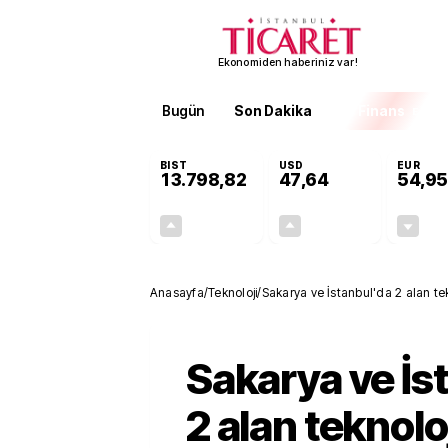
Ekonomiden haberiniz var!
Bugün
Son Dakika
Finans
EKST
BIST
USD
EUR
13.798,82
47,64
54,95
+0,70%
+0,04%
95,68
0,02
Anasayfa
/
Teknoloji
/
Sakarya ve İstanbul'da 2 alan tekn
Sakarya ve İs
2 alan teknolo