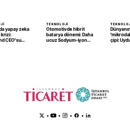
JI
TEKNOLOJI
TEKNOLOJ
da yapay zeka
Otomotivde hibrit
Dünyanın 
krizi:
batarya dönemi: Daha
'mikrodal
nd CEO'su
ucuz Sodyum-iyon
çipi: Uydu
ti
piller
kat azalt
öğreniyo
•
•
•
•