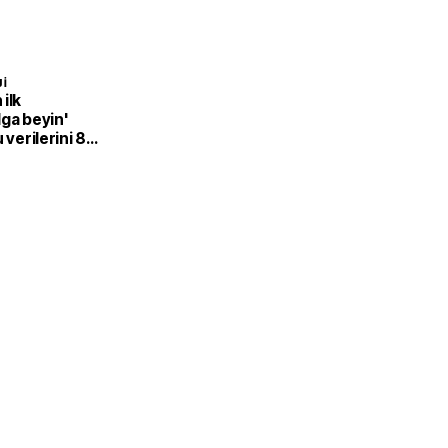
I
ilk
ga beyin'
 verilerini 8
mak için dil
r