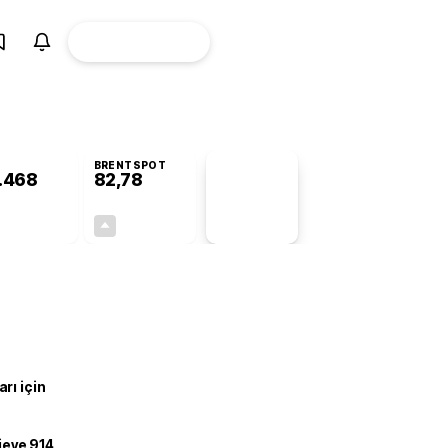
ÜYE
CANLI BORSA
Girişi
BRENTSPOT
.468
82,78
PİYASA
VERİLERİ
-0,50%
+4,90%
+0,00
3,87
rı için
ojeye 914