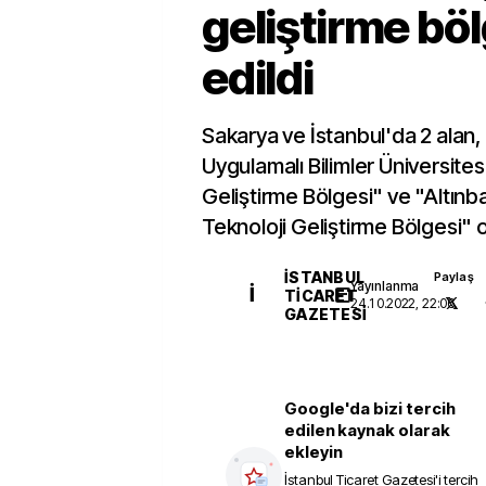
geliştirme böl
edildi
Sakarya ve İstanbul'da 2 alan
Uygulamalı Bilimler Üniversites
Geliştirme Bölgesi" ve "Altınb
Teknoloji Geliştirme Bölgesi" ol
İSTANBUL
Paylaş
Yayınlanma
İ
TICARET
24.10.2022, 22:06
GAZETESI
Google'da bizi tercih
edilen kaynak olarak
ekleyin
İstanbul Ticaret Gazetesi
'i tercih