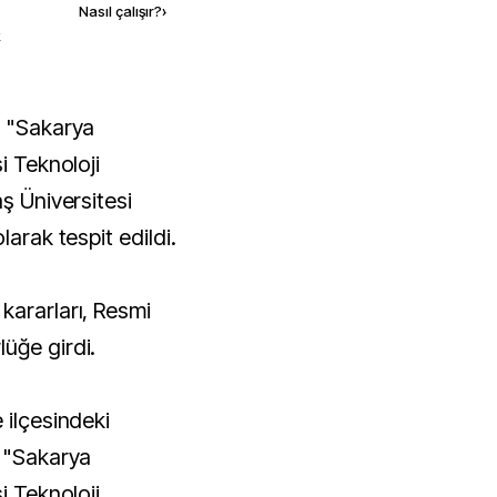
Nasıl çalışır?
›
k
i Teknoloji
aş Üniversitesi
larak tespit edildi.
kararları, Resmi
üğe girdi.
 ilçesindeki
, "Sakarya
i Teknoloji