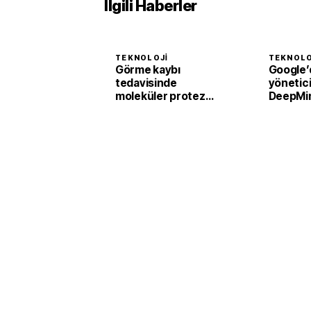
İlgili Haberler
TEKNOLOJI
TEKNOLO
Görme kaybı
Google’
tedavisinde
yönetici 
moleküler protez
DeepMi
devrimi
istifa et