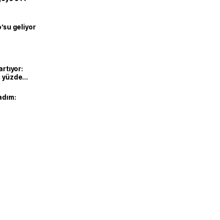
o’su geliyor
artıyor:
ı yüzde
adım: