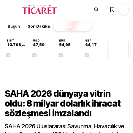
Bugün
Son Dakika
Finans
EKSTRA
BIST
USD
EUR
GBP
13.798,82
47,59
54,95
64,17
PİYASA
VERİLERİ
+0,70%
+0,05%
-0,11%
+0,12%
Sektörel
SAHA 2026 dünyaya vitrin
oldu: 8 milyar dolarlık ihracat
sözleşmesi imzalandı
SAHA 2026 Uluslararası Savunma, Havacılık ve