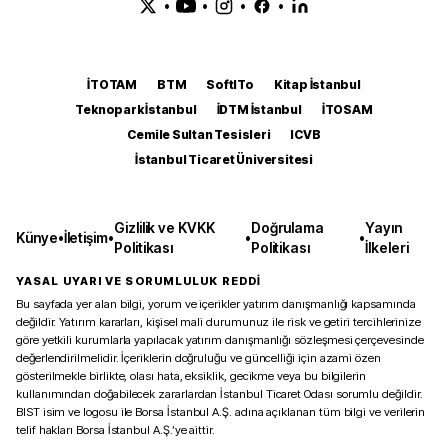
•
•
•
•
İTOTAM
BTM
SoftITo
Kitap İstanbul
Teknopark İstanbul
İDTM İstanbul
İTOSAM
Cemile Sultan Tesisleri
ICVB
İstanbul Ticaret Üniversitesi
Gizlilik ve KVKK
Doğrulama
Yayın
Künye
•
İletişim
•
•
•
Politikası
Politikası
İlkeleri
YASAL UYARI VE SORUMLULUK REDDİ
Bu sayfada yer alan bilgi, yorum ve içerikler yatırım danışmanlığı kapsamında
değildir. Yatırım kararları, kişisel mali durumunuz ile risk ve getiri tercihlerinize
göre yetkili kurumlarla yapılacak yatırım danışmanlığı sözleşmesi çerçevesinde
değerlendirilmelidir. İçeriklerin doğruluğu ve güncelliği için azami özen
gösterilmekle birlikte, olası hata, eksiklik, gecikme veya bu bilgilerin
kullanımından doğabilecek zararlardan İstanbul Ticaret Odası sorumlu değildir.
BIST isim ve logosu ile Borsa İstanbul A.Ş. adına açıklanan tüm bilgi ve verilerin
telif hakları Borsa İstanbul A.Ş.’ye aittir.