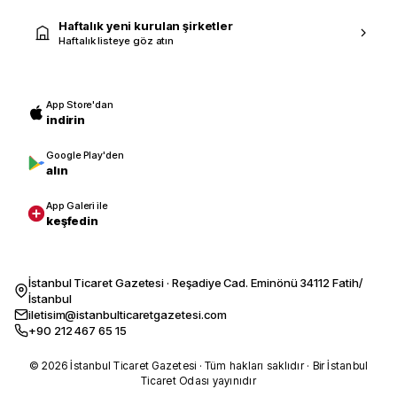
Haftalık yeni kurulan şirketler
Haftalık listeye göz atın
App Store'dan
indirin
Google Play'den
alın
App Galeri ile
keşfedin
İstanbul Ticaret Gazetesi · Reşadiye Cad. Eminönü 34112 Fatih/
İstanbul
iletisim@istanbulticaretgazetesi.com
+90 212 467 65 15
© 2026 İstanbul Ticaret Gazetesi · Tüm hakları saklıdır · Bir İstanbul
Ticaret Odası yayınıdır