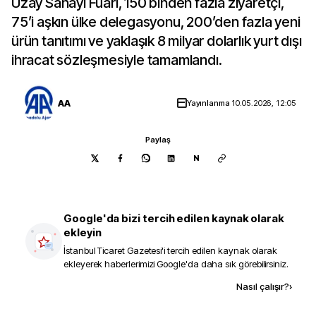
Uzay Sanayi Fuarı, 150 binden fazla ziyaretçi,
75’i aşkın ülke delegasyonu, 200’den fazla yeni
ürün tanıtımı ve yaklaşık 8 milyar dolarlık yurt dışı
ihracat sözleşmesiyle tamamlandı.
AA
Yayınlanma
10.05.2026, 12:05
Paylaş
N
Google'da bizi tercih edilen kaynak olarak
ekleyin
İstanbul Ticaret Gazetesi
'i tercih edilen kaynak olarak
ekleyerek haberlerimizi Google'da daha sık görebilirsiniz.
Kaynak ekle
Nasıl çalışır?
›