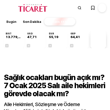
Bugün
Son Dakika
Finans
EKSTRA
BIST
USD
EUR
GBP
13.779,39
47,71
55,19
64,41
PİYASA
VERİLERİ
-0,14%
+0,18%
+0,32%
+0,38%
Gündem
Sağlık ocakları bugün açık mı?
7 Ocak 2025 Salı aile hekimleri
görevde olacak mı?
Aile Hekimleri, Sözleşme ve Ödeme