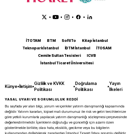
•
•
•
•
İTOTAM
BTM
SoftITo
Kitap İstanbul
Teknopark İstanbul
İDTM İstanbul
İTOSAM
Cemile Sultan Tesisleri
ICVB
İstanbul Ticaret Üniversitesi
Gizlilik ve KVKK
Doğrulama
Yayın
Künye
•
İletişim
•
•
•
Politikası
Politikası
İlkeleri
YASAL UYARI VE SORUMLULUK REDDİ
Bu sayfada yer alan bilgi, yorum ve içerikler yatırım danışmanlığı kapsamında
değildir. Yatırım kararları, kişisel mali durumunuz ile risk ve getiri tercihlerinize
göre yetkili kurumlarla yapılacak yatırım danışmanlığı sözleşmesi çerçevesinde
değerlendirilmelidir. İçeriklerin doğruluğu ve güncelliği için azami özen
gösterilmekle birlikte, olası hata, eksiklik, gecikme veya bu bilgilerin
kullanımından doğabilecek zararlardan İstanbul Ticaret Odası sorumlu değildir.