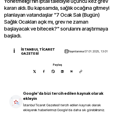
Yönetmeliği’nin iptali talebiyle üçüncü kez grev
kararı aldı. Bu kapsamda, sağlık ocağına gitmeyi
planlayan vatandaşlar "7 Ocak Salı (Bugün)
Sağlık Ocakları açık mı, grev ne zaman
başlayacak ve bitecek?" sorularını araştırmaya
başladı.
İSTANBUL TICARET
İ
Yayınlanma
07.01.2025, 13:01
GAZETESI
Paylaş
N
Google'da bizi tercih edilen kaynak olarak
ekleyin
İstanbul Ticaret Gazetesi
'i tercih edilen kaynak olarak
ekleyerek haberlerimizi Google'da daha sık görebilirsiniz.