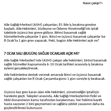
Kaynak ekle
Nasıl çalışır?
›
Aile Sağlığı Merkezi (ASM) çalışanları, 81 ilde iş bırakma grevine
başladı. Aile Hekimleri, Sözleşme ve Ödeme Yönetmeliği'nin iptali
talebiyle üçüncü kez greve gidiyor. Birinci basamak sağlık
hizmetlerinde çalışanlar 5 gün, ikinci ve üçüncü basamak çalışanlar ise
8 Ocak'ta 1 gün grev yapacak. Peki, bugün Aile Hekimleri açık mı?
7 OCAK SALI (BUGÜN) SAĞLIK OCAKLARI AÇIK MI?
Aile Sağlık Merkezleri’nde (ASM) çalışan aile hekimleri, birinci basamak
sağlık hizmetleri kapsamında 6-10 Ocak tarihleri arasında iş bırakma
eylemi gerçekleştirecek.
Aile hekimlerine destek vermek amacıyla ikinci ve üçüncü basamak
sağlık çalışanları ise 8 Ocak Çarşamba günü 1 gün süreyle iş bırakacak.
Üçüncü kez grev kararı alan Aile Hekimleri, yönetmeliğin iptali için
harekete geçti. Talepleri arasında, Aile Sağlığı Merkezlerinin fiziki ve
tıbbi donanımının kamu tarafından karşılanması, her hekime kayıtlı
hasta sayısının 2 bini geçmemesi ve sağlıkta şiddet yasasının daha da
güçlendirilmesi bulunuyor.