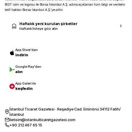
BIST isim ve logosu ile Borsa İstanbul A.Ş. adına açıklanan tüm bilgi ve verilerin
telif hakları Borsa İstanbul A.Ş.’ye aittir.
Haftalık yeni kurulan şirketler
Haftalık listeye göz atın
App Store'dan
indirin
Google Play'den
alın
App Galeri ile
keşfedin
İstanbul Ticaret Gazetesi · Reşadiye Cad. Eminönü 34112 Fatih/
İstanbul
iletisim@istanbulticaretgazetesi.com
+90 212 467 65 15