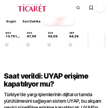
Bugün
Son Dakika
Finans
EKSTRA
BIST
USD
EUR
GBP
13.751,45
47,59
55,05
64,26
PİYASA
VERİLERİ
+0,35%
+0,06%
+0,08%
+0,25%
Bilgi Rehberi
Saat verildi: UYAP erişime
kapatılıyor mu?
Türkiye’de yargı işlemlerinin dijital ortamda
yürütülmesini sağlayan sistem UYAP, bu akşam
geçici süreliğine erişime kapatılacak. UYAP’ın