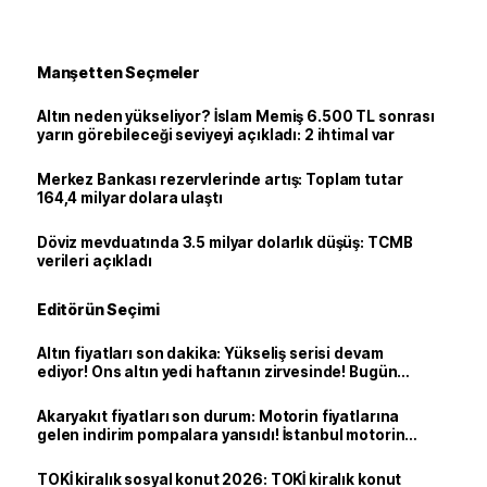
Manşetten Seçmeler
Altın neden yükseliyor? İslam Memiş 6.500 TL sonrası
yarın görebileceği seviyeyi açıkladı: 2 ihtimal var
Merkez Bankası rezervlerinde artış: Toplam tutar
164,4 milyar dolara ulaştı
Döviz mevduatında 3.5 milyar dolarlık düşüş: TCMB
verileri açıkladı
Editörün Seçimi
Altın fiyatları son dakika: Yükseliş serisi devam
ediyor! Ons altın yedi haftanın zirvesinde! Bugün
yarım altın, çeyrek altın, gram altın ne kadar?
Akaryakıt fiyatları son durum: Motorin fiyatlarına
gelen indirim pompalara yansıdı! İstanbul motorin
litre fiyatı ne kadar oldu?
TOKİ kiralık sosyal konut 2026: TOKİ kiralık konut