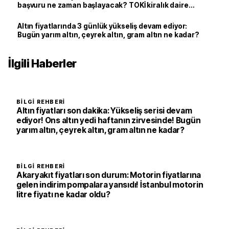
başvuru ne zaman başlayacak? TOKİ kiralık daire
İstanbul başvuru sonuçları açıklandı mı?
Altın fiyatlarında 3 günlük yükseliş devam ediyor:
Bugün yarım altın, çeyrek altın, gram altın ne kadar?
İlgili Haberler
BILGI REHBERI
Altın fiyatları son dakika: Yükseliş serisi devam
ediyor! Ons altın yedi haftanın zirvesinde! Bugün
yarım altın, çeyrek altın, gram altın ne kadar?
BILGI REHBERI
Akaryakıt fiyatları son durum: Motorin fiyatlarına
gelen indirim pompalara yansıdı! İstanbul motorin
litre fiyatı ne kadar oldu?