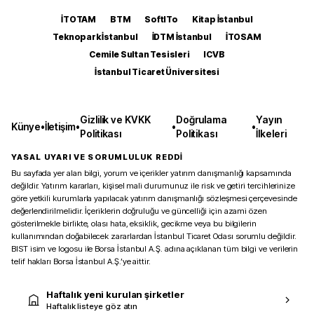
İTOTAM
BTM
SoftITo
Kitap İstanbul
Teknopark İstanbul
İDTM İstanbul
İTOSAM
Cemile Sultan Tesisleri
ICVB
İstanbul Ticaret Üniversitesi
Gizlilik ve KVKK
Doğrulama
Yayın
Künye
•
İletişim
•
•
•
Politikası
Politikası
İlkeleri
YASAL UYARI VE SORUMLULUK REDDİ
Bu sayfada yer alan bilgi, yorum ve içerikler yatırım danışmanlığı kapsamında
değildir. Yatırım kararları, kişisel mali durumunuz ile risk ve getiri tercihlerinize
göre yetkili kurumlarla yapılacak yatırım danışmanlığı sözleşmesi çerçevesinde
değerlendirilmelidir. İçeriklerin doğruluğu ve güncelliği için azami özen
gösterilmekle birlikte, olası hata, eksiklik, gecikme veya bu bilgilerin
kullanımından doğabilecek zararlardan İstanbul Ticaret Odası sorumlu değildir.
BIST isim ve logosu ile Borsa İstanbul A.Ş. adına açıklanan tüm bilgi ve verilerin
telif hakları Borsa İstanbul A.Ş.’ye aittir.
Haftalık yeni kurulan şirketler
Haftalık listeye göz atın